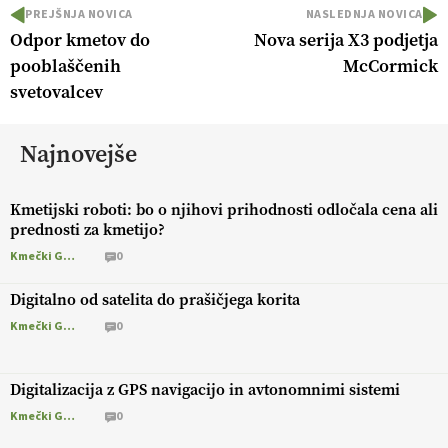
PREJŠNJA NOVICA
NASLEDNJA NOVICA
Odpor kmetov do
Nova serija X3 podjetja
pooblaščenih
McCormick
svetovalcev
Najnovejše
Kmetijski roboti: bo o njihovi prihodnosti odločala cena ali
prednosti za kmetijo?
Kmečki Glas
0
Digitalno od satelita do prašičjega korita
Kmečki Glas
0
Digitalizacija z GPS navigacijo in avtonomnimi sistemi
Kmečki Glas
0