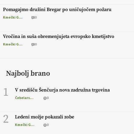
Pomagajmo družini Bregar po uničujočem požaru
Kmečki Glas
0
Vročina in suša obremenjujeta evropsko kmetijstvo
Kmečki Glas
0
Najbolj brano
1
V središču Šenčurja nova zadružna trgovina
Čebelarstvo
0
2
Ledeni možje pokazali zobe
Kmečki Glas
0