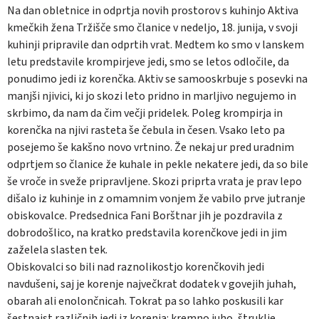
Na dan obletnice in odprtja novih prostorov s kuhinjo Aktiva
kmečkih žena Tržišče smo članice v nedeljo, 18. junija, v svoji
kuhinji pripravile dan odprtih vrat. Medtem ko smo v lanskem
letu predstavile krompirjeve jedi, smo se letos odločile, da
ponudimo jedi iz korenčka. Aktiv se samooskrbuje s posevki na
manjši njivici, ki jo skozi leto pridno in marljivo negujemo in
skrbimo, da nam da čim večji pridelek. Poleg krompirja in
korenčka na njivi rasteta še čebula in česen. Vsako leto pa
posejemo še kakšno novo vrtnino. Že nekaj ur pred uradnim
odprtjem so članice že kuhale in pekle nekatere jedi, da so bile
še vroče in sveže pripravljene. Skozi priprta vrata je prav lepo
dišalo iz kuhinje in z omamnim vonjem že vabilo prve jutranje
obiskovalce. Predsednica Fani Borštnar jih je pozdravila z
dobrodošlico, na kratko predstavila korenčkove jedi in jim
zaželela slasten tek.
Obiskovalci so bili nad raznolikostjo korenčkovih jedi
navdušeni, saj je korenje največkrat dodatek v govejih juhah,
obarah ali enolončnicah. Tokrat pa so lahko poskusili kar
šestnajst različnih jedi iz korenja: kremno juho, štruklje,