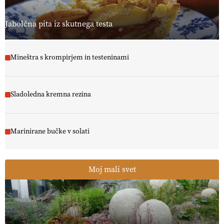
Jabolčna pita iz skutnega testa
Mineštra s krompirjem in testeninami
Sladoledna kremna rezina
Marinirane bučke v solati
Moj mali svet