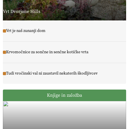
Vrt Dvorjane Hills
Vrt je naš zunanji dom
Krvomočnice za sončne in senčne kotičke vrta
Tudi vročinski val ni zaustavil nekaterih škodljivcev
Knjige in založba