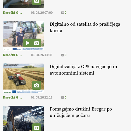
ampak tudi način njene pridelave
. VEČ
https://t.co/bKGeI4ZcNi
@EUAgri #imcap #cap #blog https://t.co/2sllAmcKwG
Kmečki Glas
06.08.26 07:00
0
14.07.2026
Digitalno od satelita do prašičjega
korita
[EKOloško = LOGIČNO
]
Kakovostna ekološka semena in
prilagojene sorte
so temelj uspešne ekološke pridelave.
VEČ
https://t.co/OQSsax7l8V @EUAgri #IMCAP #CAP
https://t.co/PAL0zlhVia
Kmečki Glas
05.08.26 13:38
0
13.07.2026
Digitalizacija z GPS navigacijo in
avtonomnimi sistemi
[EKOloško = LOGIČNO
]
Na kmetiji Polone Ratajc je pridelava
aronije
v dobrem desetletju zrasla v uspešno kmetijsko in
podjetniško zgodbo.
VEČ
https://t.co/EulJoSBYMi @EUAgri
#IMCAP #CAP https://t.co/xp1oihBDaJ
Kmečki Glas
05.08.26 12:11
0
13.07.2026
Pomagajmo družini Bregar po
uničujočem požaru
[EKOloško = LOGIČNO
]
Ekološka vina so vse bolj iskana doma in
v tujini
. Zato je ekološka pridelava odlična priložnost za slovenske