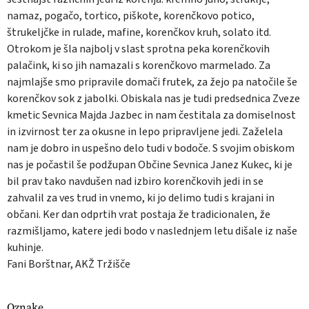
namaz, pogačo, tortico, piškote, korenčkovo potico,
štrukeljčke in rulade, mafine, korenčkov kruh, solato itd.
Otrokom je šla najbolj v slast sprotna peka korenčkovih
palačink, ki so jih namazali s korenčkovo marmelado. Za
najmlajše smo pripravile domači frutek, za žejo pa natočile še
korenčkov sok z jabolki. Obiskala nas je tudi predsednica Zveze
kmetic Sevnica Majda Jazbec in nam čestitala za domiselnost
in izvirnost ter za okusne in lepo pripravljene jedi. Zaželela
nam je dobro in uspešno delo tudi v bodoče. S svojim obiskom
nas je počastil še podžupan Občine Sevnica Janez Kukec, ki je
bil prav tako navdušen nad izbiro korenčkovih jedi in se
zahvalil za ves trud in vnemo, ki jo delimo tudi s krajani in
občani. Ker dan odprtih vrat postaja že tradicionalen, že
razmišljamo, katere jedi bodo v naslednjem letu dišale iz naše
kuhinje.
Fani Borštnar, AKŽ Tržišče
Oznake