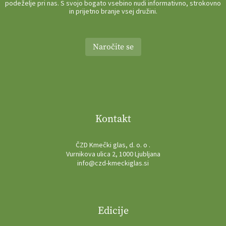
podeželje pri nas. S svojo bogato vsebino nudi informativno, strokovno
in prijetno branje vsej družini.
Naročite se
Kontakt
ČZD Kmečki glas, d. o. o .
Vurnikova ulica 2, 1000 Ljubljana
info@czd-kmeckiglas.si
Edicije