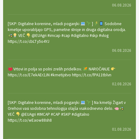
06.08.2026
[SKP: Digitalne korenine, mladi poganjki
]
Sodobne
kmetije uporabljajo GPS, pametne stroje in druga digitalna orodja.
VEČ
@EUAgri #imcap #cap #digitalno #skp #vlog
https://t.co/cbLTy5o4YJ
06.08.2026
Vrtovi in polja so polni zrelih pridelkov.
NAROČANJE
https://t.co/E7ekAEr2JN #kmetijstvo https://t.co/fPA11tblvn
02.08.2026
[SKP: Digitalne korenine, mladi poganjki
] Na kmetiji Žigart v
Orehovi vasi sodobna tehnologija olajša vsakodnevno delo.
VEČ
@EUAgri #IMCAP #CAP #SKP #digitalno
https://t.co/wEaow88sh8
01.08.2026