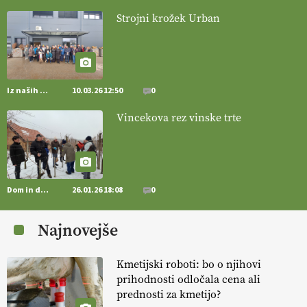
Strojni krožek Urban
[EKOloško = LOGIČNO
]
Poleti pridelek rešujejo zdrava tla in
vlaga.
VEČ
https://t.co/qmMX2yevum @EUAgri #IMCAP #CAP
https://t.co/dDwsipE645
15.07.2026
Iz naših krajev
10.03.26 12:50
0
[EKOloško = LOGIČNO
]
Mulčer
– naravna pot do zdravih tal
Vincekova rez vinske trte
. VEČ
https://t.co/J7RkeaYpYu @EUAgri #IMCAP #CAP
https://t.co/RVG0FzcQN6
14.07.2026
Dom in družina
26.01.26 18:08
0
[EKOloško = LOGIČNO
] Zdravje rastlin je ključno za
prehransko
varnost,
okolje in kakovost življenja. VEČ
Najnovejše
https://t.co/K0USFPJ5fJ @EUAgri #IMCAP #CAP
https://t.co/vcHhoOixHy
14.07.2026
Kmetijski roboti: bo o njihovi
prihodnosti odločala cena ali
prednosti za kmetijo?
[EKOloško = LOGIČNO
]
Danes ni pomembna le količina hrane,