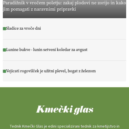
Paradižnik v vročem poletju: zakaj plodovi ne zorijo in kako
jim pomagati z naravnimi pripravki
Sladice za vroče dni
Lunine bukve - lunin setveni koledar za avgust
Vejicati rogovilček je užitni plevel, bogat z železom
Tednik Kmečki Glas je edini specializirani tednik za kmetijstvo in