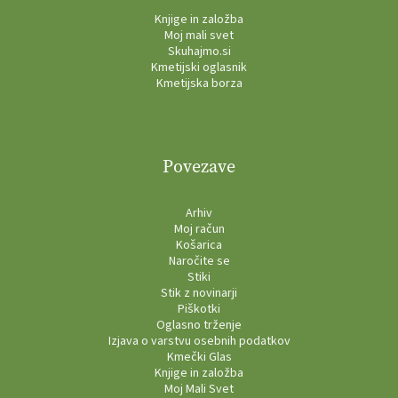
Knjige in založba
Moj mali svet
Skuhajmo.si
Kmetijski oglasnik
Kmetijska borza
Povezave
Arhiv
Moj račun
Košarica
Naročite se
Stiki
Stik z novinarji
Piškotki
Oglasno trženje
Izjava o varstvu osebnih podatkov
Kmečki Glas
Knjige in založba
Moj Mali Svet