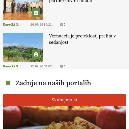
partnerstev in mladih
Kmečki Glas
26.06.26 10:21
0
Vernaccia je preteklost, prelita v
sedanjost
Kmečki Glas
22.07.26 09:02
0
Zadnje na naših portalih
Skuhajmo.si