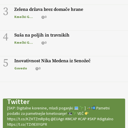
3
Zelena država brez domače hrane
Kmečki Glas
0
4
Suša na poljih in travnikih
Kmečki Glas
0
5
Inovativnost Nika Medena iz Senožeč
Govedo
0
Twitter
[SKP: Digitalne korenine, mladi poganjki
]
Pametni
podatki za pametnejše kmetovanje!
VEČ
https://t.co/KZHTZmRp8q @EUAgri #IMCAP #CAP #SKP #digitalno
https://t.co/TZr9EXYGPR