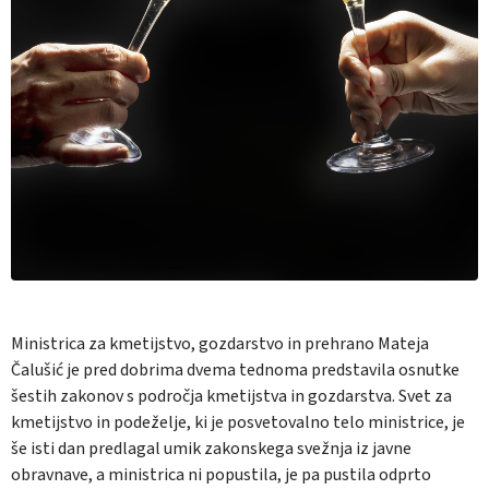
Ministrica za kmetijstvo, gozdarstvo in prehrano Mateja
Čalušić je pred dobrima dvema tednoma predstavila osnutke
šestih zakonov s področja kmetijstva in gozdarstva. Svet za
kmetijstvo in podeželje, ki je posvetovalno telo ministrice, je
še isti dan predlagal umik zakonskega svežnja iz javne
obravnave, a ministrica ni popustila, je pa pustila odprto