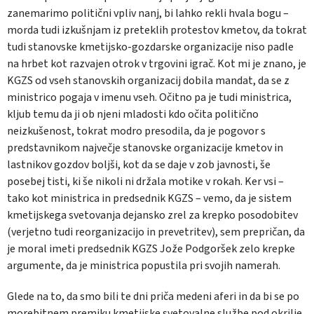
zanemarimo politični vpliv nanj, bi lahko rekli hvala bogu –
morda tudi izkušnjam iz preteklih protestov kmetov, da tokrat
tudi stanovske kmetijsko-gozdarske organizacije niso padle
na hrbet kot razvajen otrok v trgovini igrač. Kot mi je znano, je
KGZS od vseh stanovskih organizacij dobila mandat, da se z
ministrico pogaja v imenu vseh. Očitno pa je tudi ministrica,
kljub temu da ji ob njeni mladosti kdo očita politično
neizkušenost, tokrat modro presodila, da je pogovor s
predstavnikom največje stanovske organizacije kmetov in
lastnikov gozdov boljši, kot da se daje v zob javnosti, še
posebej tisti, ki še nikoli ni držala motike v rokah. Ker vsi –
tako kot ministrica in predsednik KGZS – vemo, da je sistem
kmetijskega svetovanja dejansko zrel za krepko posodobitev
(verjetno tudi reorganizacijo in prevetritev), sem prepričan, da
je moral imeti predsednik KGZS Jože Podgoršek zelo krepke
argumente, da je ministrica popustila pri svojih namerah.
Glede na to, da smo bili te dni priča medeni aferi in da bi se po
morebitnem premiku kmetijske svetovalne službe pod okrilje