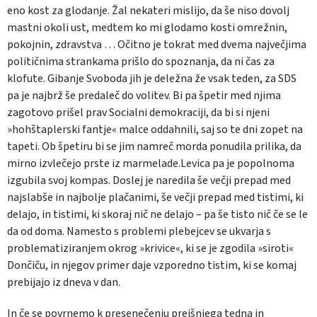
eno kost za glodanje. Žal nekateri mislijo, da še niso dovolj
mastni okoli ust, medtem ko mi glodamo kosti omrežnin,
pokojnin, zdravstva … Očitno je tokrat med dvema največjima
političnima strankama prišlo do spoznanja, da ni čas za
klofute. Gibanje Svoboda jih je deležna že vsak teden, za SDS
pa je najbrž še predaleč do volitev. Bi pa špetir med njima
zagotovo prišel prav Socialni demokraciji, da bi si njeni
»hohštaplerski fantje« malce oddahnili, saj so te dni zopet na
tapeti. Ob špetiru bi se jim namreč morda ponudila prilika, da
mirno izvlečejo prste iz marmelade.Levica pa je popolnoma
izgubila svoj kompas. Doslej je naredila še večji prepad med
najslabše in najbolje plačanimi, še večji prepad med tistimi, ki
delajo, in tistimi, ki skoraj nič ne delajo – pa še tisto nič če se le
da od doma. Namesto s problemi plebejcev se ukvarja s
problematiziranjem okrog »krivice«, ki se je zgodila »siroti«
Dončiču, in njegov primer daje vzporedno tistim, ki se komaj
prebijajo iz dneva v dan.
In če se povrnemo k presenečenju prejšnjega tedna in