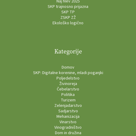
Naj hlev 2025
SKP trajnosno prijazna
SKP TP
ZSKP ZŽ
Ekološko logično
Kategorije
Domov
SKP: Digitalne korenine, mladi poganjki
Poljedelstvo
Živinoreja
Čebelarstvo
Politika
Turizem
Zelenjadarstvo
Sadjarstvo
Mehanizacija
Vinarstvo
Vinogradništvo
Dom in družina