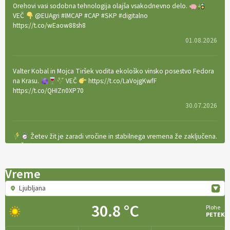
Orehovi vasi sodobna tehnologija olajša vsakodnevno delo.
VEČ
@EUAgri #IMCAP #CAP #SKP #digitalno
https://t.co/wEaow88sh8
01.08.2026
Valter Kobal in Mojca Tiršek vodita ekološko vinsko posestvo Fedora
na Krasu.
VEČ
https://t.co/LaVojgKwfF
https://t.co/QHIZn0XP70
30.07.2026
Žetev žit je zaradi vročine in stabilnega vremena že zaključena.
VEČ
https://t.co/bBWaIz6Hhh https://t.co/TtKoOF5ENS
23.07.2026
Vreme
Ljubljana
[EKOloško = LOGIČNO
]
Ameriške borovnice so odlična izbira za
ekološko pridelavo.
VEČ
https://t.co/aPQkmLUy2j @EUAgri
30.8 °C
Plohe
#IMCAP #CAP https://t.co/tQd9tB1THk
PETEK
22.07.2026