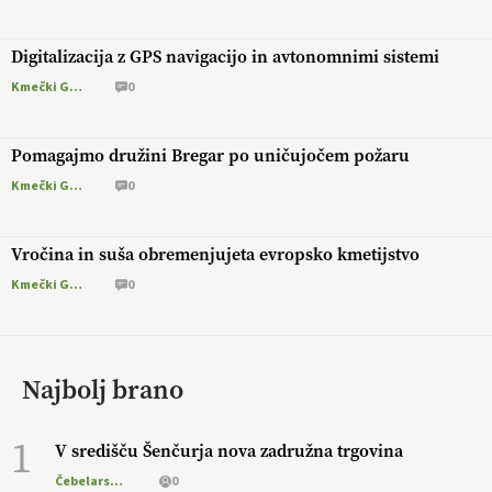
Digitalizacija z GPS navigacijo in avtonomnimi sistemi
Kmečki Glas
0
Pomagajmo družini Bregar po uničujočem požaru
Kmečki Glas
0
Vročina in suša obremenjujeta evropsko kmetijstvo
Kmečki Glas
0
Najbolj brano
1
V središču Šenčurja nova zadružna trgovina
Čebelarstvo
0