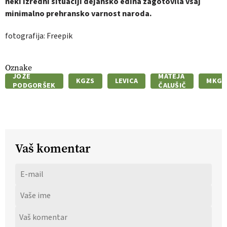
neki izredni situaciji dejansko edina zagotovila vsaj
minimalno prehransko varnost naroda.
fotografija: Freepik
Oznake
JOŽE
MATEJA
KGZS
LEVICA
MKGP
PODGORŠEK
ČALUŠIČ
Vaš komentar