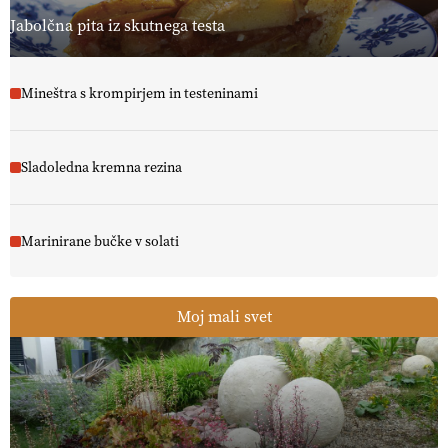
Jabolčna pita iz skutnega testa
Mineštra s krompirjem in testeninami
Sladoledna kremna rezina
Marinirane bučke v solati
Moj mali svet