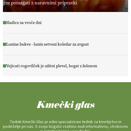
jim pomagati z naravnimi pripravki
Sladice za vroče dni
Lunine bukve - lunin setveni koledar za avgust
Vejicati rogovilček je užitni plevel, bogat z železom
Tednik Kmečki Glas je edini specializirani tednik za kmetijstvo in
podeželje pri nas. S svojo bogato vsebino nudi informativno, strokovno