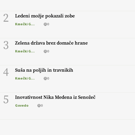
2
Ledeni možje pokazali zobe
Kmečki Glas
0
3
Zelena država brez domače hrane
Kmečki Glas
0
4
Suša na poljih in travnikih
Kmečki Glas
0
5
Inovativnost Nika Medena iz Senožeč
Govedo
0