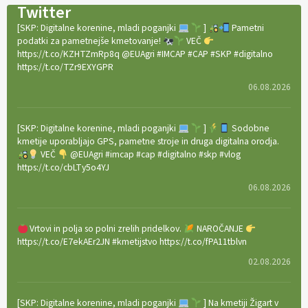
Twitter
[SKP: Digitalne korenine, mladi poganjki
]
Pametni
podatki za pametnejše kmetovanje!
VEČ
https://t.co/KZHTZmRp8q @EUAgri #IMCAP #CAP #SKP #digitalno
https://t.co/TZr9EXYGPR
06.08.2026
[SKP: Digitalne korenine, mladi poganjki
]
Sodobne
kmetije uporabljajo GPS, pametne stroje in druga digitalna orodja.
VEČ
@EUAgri #imcap #cap #digitalno #skp #vlog
https://t.co/cbLTy5o4YJ
06.08.2026
Vrtovi in polja so polni zrelih pridelkov.
NAROČANJE
https://t.co/E7ekAEr2JN #kmetijstvo https://t.co/fPA11tblvn
02.08.2026
[SKP: Digitalne korenine, mladi poganjki
] Na kmetiji Žigart v