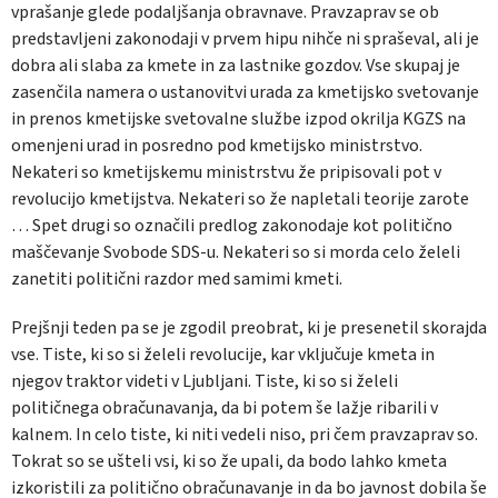
vprašanje glede podaljšanja obravnave. Pravzaprav se ob
predstavljeni zakonodaji v prvem hipu nihče ni spraševal, ali je
dobra ali slaba za kmete in za lastnike gozdov. Vse skupaj je
zasenčila namera o ustanovitvi urada za kmetijsko svetovanje
in prenos kmetijske svetovalne službe izpod okrilja KGZS na
omenjeni urad in posredno pod kmetijsko ministrstvo.
Nekateri so kmetijskemu ministrstvu že pripisovali pot v
revolucijo kmetijstva. Nekateri so že napletali teorije zarote
… Spet drugi so označili predlog zakonodaje kot politično
maščevanje Svobode SDS-u. Nekateri so si morda celo želeli
zanetiti politični razdor med samimi kmeti.
Prejšnji teden pa se je zgodil preobrat, ki je presenetil skorajda
vse. Tiste, ki so si želeli revolucije, kar vključuje kmeta in
njegov traktor videti v Ljubljani. Tiste, ki so si želeli
političnega obračunavanja, da bi potem še lažje ribarili v
kalnem. In celo tiste, ki niti vedeli niso, pri čem pravzaprav so.
Tokrat so se ušteli vsi, ki so že upali, da bodo lahko kmeta
izkoristili za politično obračunavanje in da bo javnost dobila še