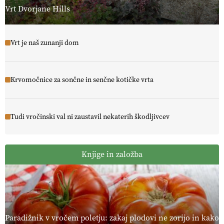
Vrt Dvorjane Hills
Vrt je naš zunanji dom
Krvomočnice za sončne in senčne kotičke vrta
Tudi vročinski val ni zaustavil nekaterih škodljivcev
Knjige in založba
Paradižnik v vročem poletju: zakaj plodovi ne zorijo in kako