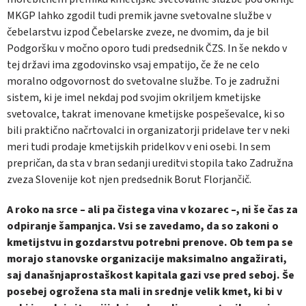
MKGP lahko zgodil tudi premik javne svetovalne službe v
čebelarstvu izpod Čebelarske zveze, ne dvomim, da je bil
Podgoršku v močno oporo tudi predsednik ČZS. In še nekdo v
tej državi ima zgodovinsko vsaj empatijo, če že ne celo
moralno odgovornost do svetovalne službe. To je zadružni
sistem, ki je imel nekdaj pod svojim okriljem kmetijske
svetovalce, takrat imenovane kmetijske pospeševalce, ki so
bili praktično načrtovalci in organizatorji pridelave ter v neki
meri tudi prodaje kmetijskih pridelkov v eni osebi. In sem
prepričan, da sta v bran sedanji ureditvi stopila tako Zadružna
zveza Slovenije kot njen predsednik Borut Florjančič.
A roko na srce – ali pa čistega vina v kozarec –, ni še čas za
odpiranje šampanjca. Vsi se zavedamo, da so zakoni o
kmetijstvu in gozdarstvu potrebni prenove. Ob tem pa se
morajo stanovske organizacije maksimalno angažirati,
saj današnjaprostaškost kapitala gazi vse pred seboj. Še
posebej ogrožena sta mali in srednje velik kmet, ki bi v