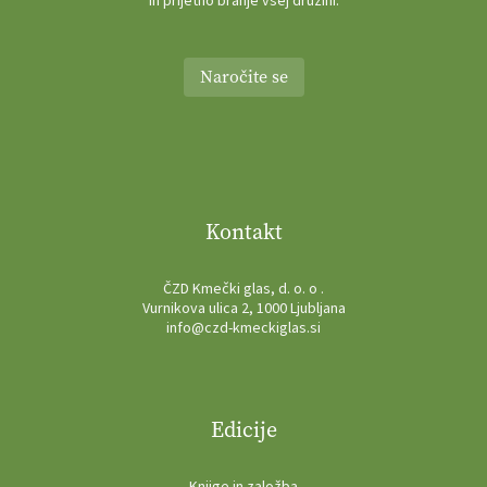
in prijetno branje vsej družini.
Naročite se
Kontakt
ČZD Kmečki glas, d. o. o .
Vurnikova ulica 2, 1000 Ljubljana
info@czd-kmeckiglas.si
Edicije