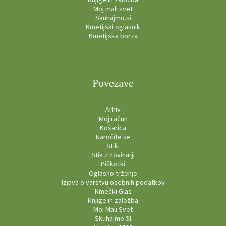
Knjige in založba
Moj mali svet
Skuhajmo.si
Kmetijski oglasnik
Kmetijska borza
Povezave
Arhiv
Moj račun
Košarica
Naročite se
Stiki
Stik z novinarji
Piškotki
Oglasno trženje
Izjava o varstvu osebnih podatkov
Kmečki Glas
Knjige in založba
Moj Mali Svet
Skuhajmo.SI