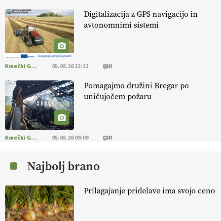
13.07.2026
Digitalizacija z GPS navigacijo in
avtonomnimi sistemi
[EKOloško = LOGIČNO
]
Na kmetiji Polone Ratajc je pridelava
aronije
v dobrem desetletju zrasla v uspešno kmetijsko in
podjetniško zgodbo.
VEČ
https://t.co/EulJoSBYMi @EUAgri
#IMCAP #CAP https://t.co/xp1oihBDaJ
Kmečki Glas
05.08.26 12:11
0
13.07.2026
Pomagajmo družini Bregar po
uničujočem požaru
[EKOloško = LOGIČNO
]
Ekološka vina so vse bolj iskana doma in
v tujini
. Zato je ekološka pridelava odlična priložnost za slovenske
vinarje
. VEČ
https://t.co/XAe9EbeAbK @EUAgri #IMCAP #CAP
https://t.co/01qpoeLyNP
Kmečki Glas
05.08.26 09:09
0
13.07.2026
Najbolj brano
[EKOloško = LOGIČNO
] Mladi
so ključni za prihodnost
kmetijstva in uspešno prenovo kmetij
. VEČ
Prilagajanje pridelave ima svojo ceno
https://t.co/RRn8unbwXp @EUAgri #IMCAP #CAP
https://t.co/mnLHFv2VuP
13.07.2026