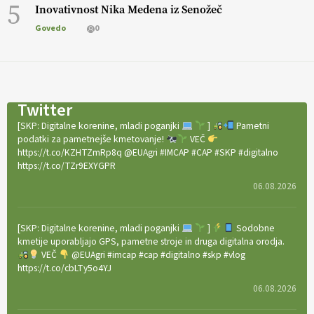
5
Inovativnost Nika Medena iz Senožeč
Govedo
0
Twitter
[SKP: Digitalne korenine, mladi poganjki
]
Pametni
podatki za pametnejše kmetovanje!
VEČ
https://t.co/KZHTZmRp8q @EUAgri #IMCAP #CAP #SKP #digitalno
https://t.co/TZr9EXYGPR
06.08.2026
[SKP: Digitalne korenine, mladi poganjki
]
Sodobne
kmetije uporabljajo GPS, pametne stroje in druga digitalna orodja.
VEČ
@EUAgri #imcap #cap #digitalno #skp #vlog
https://t.co/cbLTy5o4YJ
06.08.2026