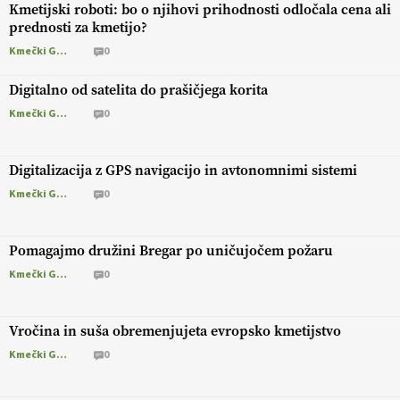
Kmetijski roboti: bo o njihovi prihodnosti odločala cena ali
prednosti za kmetijo?
Kmečki Glas
0
Digitalno od satelita do prašičjega korita
Kmečki Glas
0
Digitalizacija z GPS navigacijo in avtonomnimi sistemi
Kmečki Glas
0
Pomagajmo družini Bregar po uničujočem požaru
Kmečki Glas
0
Vročina in suša obremenjujeta evropsko kmetijstvo
Kmečki Glas
0