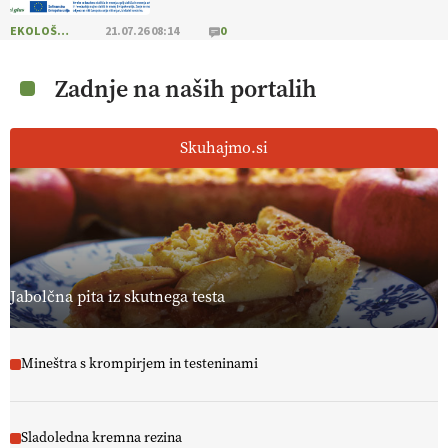
EKOLOŠKO LOGIČNO
21.07.26 08:14
0
Zadnje na naših portalih
Skuhajmo.si
Jabolčna pita iz skutnega testa
Mineštra s krompirjem in testeninami
Sladoledna kremna rezina