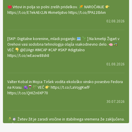
Vrtovi in polja so polni zrelih pridelkov.
NAROČANJE
https://t.co/E7ekAEr2JN #kmetijstvo https://t.co/fPA11tblvn
02.08.2026
[SKP: Digitalne korenine, mladi poganjki
] Na kmetiji Žigart v
Orehovi vasi sodobna tehnologija olajša vsakodnevno delo.
VEČ
@EUAgri #IMCAP #CAP #SKP #digitalno
https://t.co/wEaow88sh8
01.08.2026
Valter Kobal in Mojca Tiršek vodita ekološko vinsko posestvo Fedora
na Krasu.
VEČ
https://t.co/LaVojgKwfF
https://t.co/QHIZn0XP70
30.07.2026
Žetev žit je zaradi vročine in stabilnega vremena že zaključena.
VEČ
https://t.co/bBWaIz6Hhh https://t.co/TtKoOF5ENS