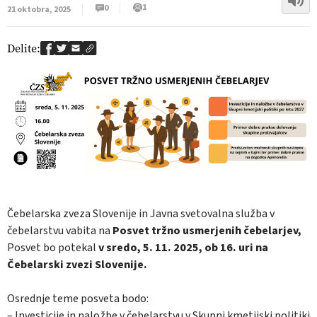
1
0
21 oktobra, 2025
Delite:
Čebelarska zveza Slovenije in Javna svetovalna služba v
čebelarstvu vabita na
Posvet tržno usmerjenih čebelarjev,
Posvet bo potekal
v sredo, 5. 11. 2025, ob 16. uri na
Čebelarski zvezi Slovenije.
Osrednje teme posveta bodo:
– Investicije in naložbe v čebelarstvu v Skupni kmetijski politiki