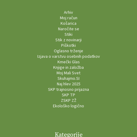
Arhiv
Moj račun
Košarica
Naročite se
Stiki
Stik z novinarji
Piškotki
Oglasno trženje
Izjava o varstvu osebnih podatkov
Kmečki Glas
Knjige in založba
Moj Mali Svet
Skuhajmo.SI
Naj hlev 2025
SKP trajnosno prijazna
SKP TP
ZSKP ZŽ
Ekološko logično
Kategorije