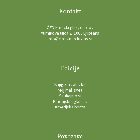
Kontakt
ČZD Kmečki glas, d. o. o .
Vurnikova ulica 2, 1000 Ljubljana
info@czd-kmeckiglas.si
Edicije
Knjige in založba
Moj mali svet
Skuhajmo.si
Kmetijski oglasnik
Kmetijska borza
Povezave