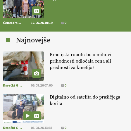
https://t.co/RVG0FzcQN6
14.07.2026
Čebelarstvo
12.05.26 10:19
0
[EKOloško = LOGIČNO
] Zdravje rastlin je ključno za
prehransko
varnost,
okolje in kakovost življenja. VEČ
Najnovejše
https://t.co/K0USFPJ5fJ @EUAgri #IMCAP #CAP
https://t.co/vcHhoOixHy
14.07.2026
Kmetijski roboti: bo o njihovi
prihodnosti odločala cena ali
prednosti za kmetijo?
[EKOloško = LOGIČNO
]
Danes ni pomembna le količina hrane,
ampak tudi način njene pridelave
. VEČ
https://t.co/bKGeI4ZcNi
@EUAgri #imcap #cap #blog https://t.co/2sllAmcKwG
Kmečki Glas
06.08.26 07:00
0
14.07.2026
Digitalno od satelita do prašičjega
korita
[EKOloško = LOGIČNO
]
Kakovostna ekološka semena in
prilagojene sorte
so temelj uspešne ekološke pridelave.
VEČ
https://t.co/OQSsax7l8V @EUAgri #IMCAP #CAP
https://t.co/PAL0zlhVia
Kmečki Glas
05.08.26 13:38
0