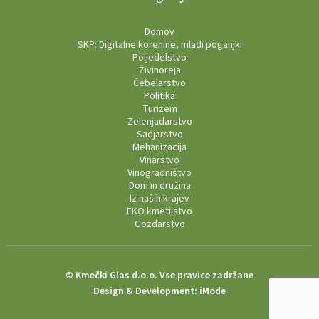
Domov
SKP: Digitalne korenine, mladi poganjki
Poljedelstvo
Živinoreja
Čebelarstvo
Politika
Turizem
Zelenjadarstvo
Sadjarstvo
Mehanizacija
Vinarstvo
Vinogradništvo
Dom in družina
Iz naših krajev
EKO kmetijstvo
Gozdarstvo
© Kmečki Glas d.o.o. Vse pravice zadržane
Design & Development:
iMode