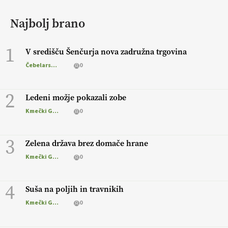
Najbolj brano
1
V središču Šenčurja nova zadružna trgovina
Čebelarstvo
0
2
Ledeni možje pokazali zobe
Kmečki Glas
0
3
Zelena država brez domače hrane
Kmečki Glas
0
4
Suša na poljih in travnikih
Kmečki Glas
0