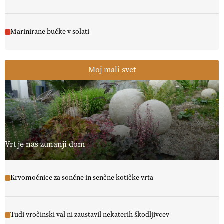
Marinirane bučke v solati
Moj mali svet
Vrt je naš zunanji dom
Krvomočnice za sončne in senčne kotičke vrta
Tudi vročinski val ni zaustavil nekaterih škodljivcev