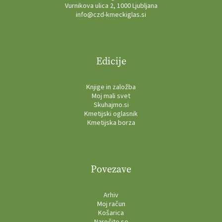
Vurnikova ulica 2, 1000 Ljubljana
info@czd-kmeckiglas.si
Edicije
Knjige in založba
Moj mali svet
Skuhajmo.si
Kmetijski oglasnik
Kmetijska borza
Povezave
Arhiv
Moj račun
Košarica