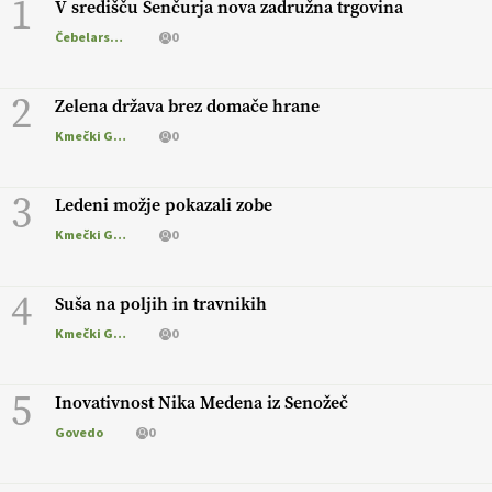
1
V središču Šenčurja nova zadružna trgovina
Čebelarstvo
0
2
Zelena država brez domače hrane
Kmečki Glas
0
3
Ledeni možje pokazali zobe
Kmečki Glas
0
4
Suša na poljih in travnikih
Kmečki Glas
0
5
Inovativnost Nika Medena iz Senožeč
Govedo
0