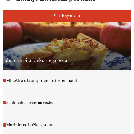
Skuhajmo.si
Jabolčna pita iz skutnega testa
Mineštra s krompirjem in testeninami
Sladoledna kremna rezina
Marinirane bučke v solati