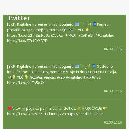
Twitter
[SKP: Digitalne korenine, mladi poganjki
]
Pametni
podatki za pametnejše kmetovanje!
VEČ
https://t.co/KZHTZmRp8q @EUAgri #IMCAP #CAP #SKP #digitalno
https://t.co/TZr9EXYGPR
06.08.2026
[SKP: Digitalne korenine, mladi poganjki
]
Sodobne
kmetije uporabljajo GPS, pametne stroje in druga digitalna orodja.
VEČ
@EUAgri #imcap #cap #digitalno #skp #vlog
https://t.co/cbLTy5o4YJ
06.08.2026
Vrtovi in polja so polni zrelih pridelkov.
NAROČANJE
https://t.co/E7ekAEr2JN #kmetijstvo https://t.co/fPA11tblvn
02.08.2026