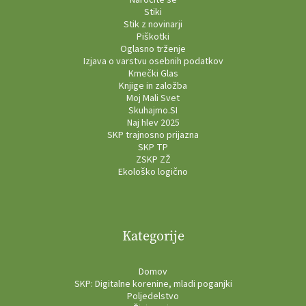
Naročite se
Stiki
Stik z novinarji
Piškotki
Oglasno trženje
Izjava o varstvu osebnih podatkov
Kmečki Glas
Knjige in založba
Moj Mali Svet
Skuhajmo.SI
Naj hlev 2025
SKP trajnosno prijazna
SKP TP
ZSKP ZŽ
Ekološko logično
Kategorije
Domov
SKP: Digitalne korenine, mladi poganjki
Poljedelstvo