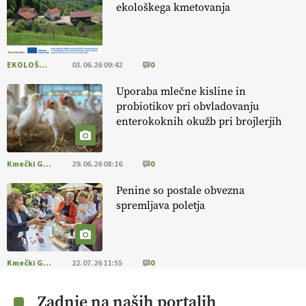
ekološkega kmetovanja
13.07.2026
EKOLOŠKO LOGIČNO
03.06.26 09:42
0
Uporaba mlečne kisline in
probiotikov pri obvladovanju
enterokoknih okužb pri brojlerjih
Kmečki Glas
29.06.26 08:16
0
Penine so postale obvezna
spremljava poletja
Kmečki Glas
22.07.26 11:55
0
Zadnje na naših portalih