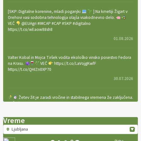
[SKP: Digitalne korenine, mladi poganjki
] Na kmetiji Žigart v
Orehovi vasi sodobna tehnologija olajša vsakodnevno delo.
VEČ
@EUAgri #IMCAP #CAP #SKP #digitalno
https://t.co/wEaow88sh8
01.08.2026
Valter Kobal in Mojca Tiršek vodita ekološko vinsko posestvo Fedora
na Krasu.
VEČ
https://t.co/LaVojgKwfF
https://t.co/QHIZn0XP70
30.07.2026
Žetev žit je zaradi vročine in stabilnega vremena že zaključena.
VEČ
https://t.co/bBWaIz6Hhh https://t.co/TtKoOF5ENS
23.07.2026
Vreme
Ljubljana
[EKOloško = LOGIČNO
]
Ameriške borovnice so odlična izbira za
ekološko pridelavo.
VEČ
https://t.co/aPQkmLUy2j @EUAgri