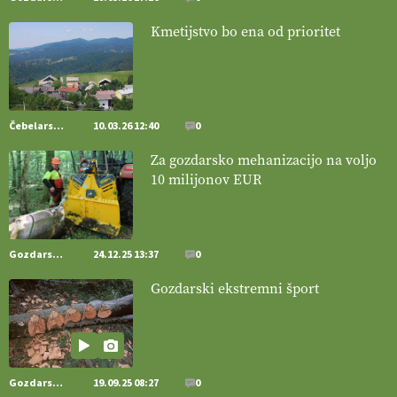
20.07.2026
Kmetijstvo bo ena od prioritet
[EKOloško = LOGIČNO
]
Posestvo MonteMoro – ekološka
pridelava z mislijo na naravo.
VEČ
https://t.co/Z7jXvK4gjr
@EUAgri #IMCAP #CAP https://t.co/Bf31lnQSIb
15.07.2026
Čebelarstvo
10.03.26 12:40
0
Za gozdarsko mehanizacijo na voljo
[EKOloško = LOGIČNO
]
Poleti pridelek rešujejo zdrava tla in
10 milijonov EUR
vlaga.
VEČ
https://t.co/qmMX2yevum @EUAgri #IMCAP #CAP
https://t.co/dDwsipE645
15.07.2026
Gozdarstvo
24.12.25 13:37
0
[EKOloško = LOGIČNO
]
Mulčer
– naravna pot do zdravih tal
Gozdarski ekstremni šport
. VEČ
https://t.co/J7RkeaYpYu @EUAgri #IMCAP #CAP
https://t.co/RVG0FzcQN6
14.07.2026
Gozdarstvo
19.09.25 08:27
0