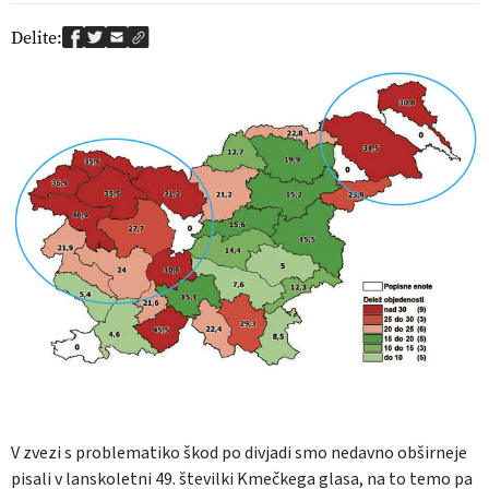
Delite:
V zvezi s problematiko škod po divjadi smo nedavno obširneje
pisali v lanskoletni 49. številki Kmečkega glasa, na to temo pa