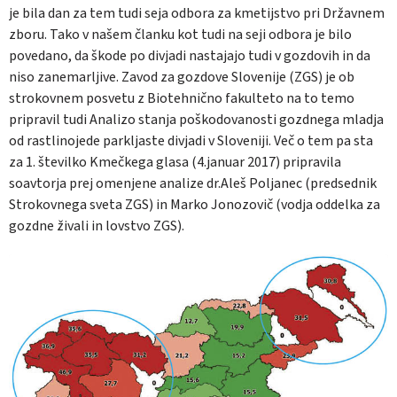
je bila dan za tem tudi seja odbora za kmetijstvo pri Državnem
zboru. Tako v našem članku kot tudi na seji odbora je bilo
povedano, da škode po divjadi nastajajo tudi v gozdovih in da
niso zanemarljive. Zavod za gozdove Slovenije (ZGS) je ob
strokovnem posvetu z Biotehnično fakulteto na to temo
pripravil tudi Analizo stanja poškodovanosti gozdnega mladja
od rastlinojede parkljaste divjadi v Sloveniji. Več o tem pa sta
za 1. številko Kmečkega glasa (4.januar 2017) pripravila
soavtorja prej omenjene analize dr.Aleš Poljanec (predsednik
Strokovnega sveta ZGS) in Marko Jonozovič (vodja oddelka za
gozdne živali in lovstvo ZGS).