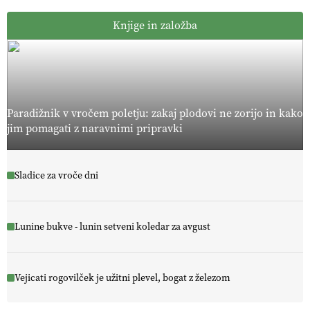
Knjige in založba
Paradižnik v vročem poletju: zakaj plodovi ne zorijo in kako
jim pomagati z naravnimi pripravki
Sladice za vroče dni
Lunine bukve - lunin setveni koledar za avgust
Vejicati rogovilček je užitni plevel, bogat z železom