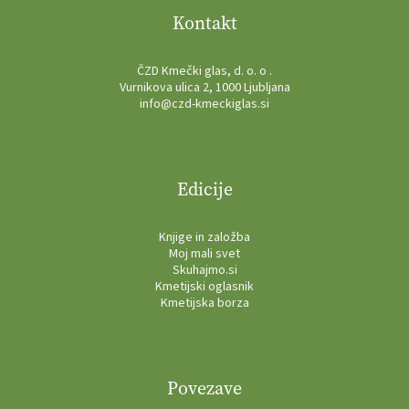
Kontakt
ČZD Kmečki glas, d. o. o .
Vurnikova ulica 2, 1000 Ljubljana
info@czd-kmeckiglas.si
Edicije
Knjige in založba
Moj mali svet
Skuhajmo.si
Kmetijski oglasnik
Kmetijska borza
Povezave