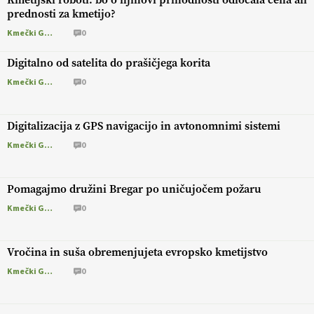
prednosti za kmetijo?
Kmečki Glas
0
Digitalno od satelita do prašičjega korita
Kmečki Glas
0
Digitalizacija z GPS navigacijo in avtonomnimi sistemi
Kmečki Glas
0
Pomagajmo družini Bregar po uničujočem požaru
Kmečki Glas
0
Vročina in suša obremenjujeta evropsko kmetijstvo
Kmečki Glas
0