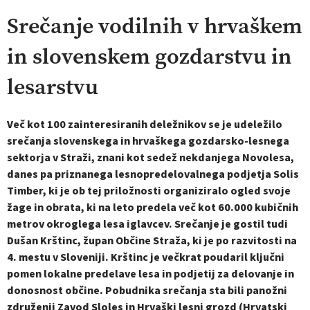
Srečanje vodilnih v hrvaškem
in slovenskem gozdarstvu in
lesarstvu
Več kot 100 zainteresiranih deležnikov se je udeležilo
srečanja slovenskega in hrvaškega gozdarsko-lesnega
sektorja v Straži, znani kot sedež nekdanjega Novolesa,
danes pa priznanega lesnopredelovalnega podjetja Solis
Timber, ki je ob tej priložnosti organiziralo ogled svoje
žage in obrata, ki na leto predela več kot 60.000 kubičnih
metrov okroglega lesa iglavcev. Srečanje je gostil tudi
Dušan Krštinc, župan Občine Straža, ki je po razvitosti na
4. mestu v Sloveniji. Krštinc je večkrat poudaril ključni
pomen lokalne predelave lesa in podjetij za delovanje in
donosnost občine. Pobudnika srečanja sta bili panožni
združenji Zavod Sloles in Hrvaški lesni grozd (Hrvatski