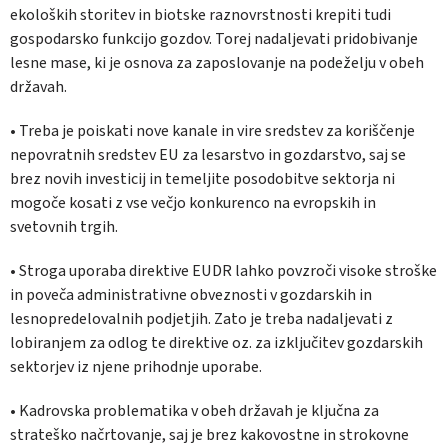
ekoloških storitev in biotske raznovrstnosti krepiti tudi
gospodarsko funkcijo gozdov. Torej nadaljevati pridobivanje
lesne mase, ki je osnova za zaposlovanje na podeželju v obeh
državah.
• Treba je poiskati nove kanale in vire sredstev za koriščenje
nepovratnih sredstev EU za lesarstvo in gozdarstvo, saj se
brez novih investicij in temeljite posodobitve sektorja ni
mogoče kosati z vse večjo konkurenco na evropskih in
svetovnih trgih.
• Stroga uporaba direktive EUDR lahko povzroči visoke stroške
in poveča administrativne obveznosti v gozdarskih in
lesnopredelovalnih podjetjih. Zato je treba nadaljevati z
lobiranjem za odlog te direktive oz. za izključitev gozdarskih
sektorjev iz njene prihodnje uporabe.
• Kadrovska problematika v obeh državah je ključna za
strateško načrtovanje, saj je brez kakovostne in strokovne