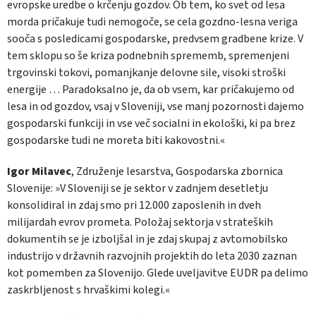
evropske uredbe o krčenju gozdov. Ob tem, ko svet od lesa
morda pričakuje tudi nemogoče, se cela gozdno-lesna veriga
sooča s posledicami gospodarske, predvsem gradbene krize. V
tem sklopu so še kriza podnebnih sprememb, spremenjeni
trgovinski tokovi, pomanjkanje delovne sile, visoki stroški
energije … Paradoksalno je, da ob vsem, kar pričakujemo od
lesa in od gozdov, vsaj v Sloveniji, vse manj pozornosti dajemo
gospodarski funkciji in vse več socialni in ekološki, ki pa brez
gospodarske tudi ne moreta biti kakovostni.«
Igor Milavec
, Združenje lesarstva, Gospodarska zbornica
Slovenije: »V Sloveniji se je sektor v zadnjem desetletju
konsolidiral in zdaj smo pri 12.000 zaposlenih in dveh
milijardah evrov prometa. Položaj sektorja v strateških
dokumentih se je izboljšal in je zdaj skupaj z avtomobilsko
industrijo v državnih razvojnih projektih do leta 2030 zaznan
kot pomemben za Slovenijo. Glede uveljavitve EUDR pa delimo
zaskrbljenost s hrvaškimi kolegi.«