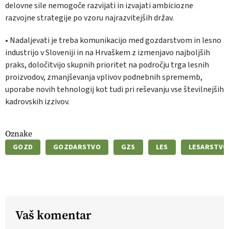
delovne sile nemogoče razvijati in izvajati ambiciozne
razvojne strategije po vzoru najrazvitejših držav.
• Nadaljevati je treba komunikacijo med gozdarstvom in lesno
industrijo v Sloveniji in na Hrvaškem z izmenjavo najboljših
praks, določitvijo skupnih prioritet na področju trga lesnih
proizvodov, zmanjševanja vplivov podnebnih sprememb,
uporabe novih tehnologij kot tudi pri reševanju vse številnejših
kadrovskih izzivov.
Oznake
GOZD
GOZDARSTVO
GZS
LES
LESARSTVO
Vaš komentar