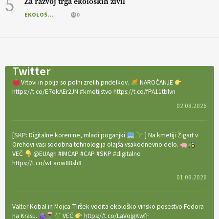
5
Za razvoj trga ekoloških živil
EKOLOŠKO LOGIČNO
0
Twitter
Vrtovi in polja so polni zrelih pridelkov.
NAROČANJE
https://t.co/E7ekAEr2JN #kmetijstvo https://t.co/fPA11tblvn
02.08.2026
[SKP: Digitalne korenine, mladi poganjki
] Na kmetiji Žigart v
Orehovi vasi sodobna tehnologija olajša vsakodnevno delo.
VEČ
@EUAgri #IMCAP #CAP #SKP #digitalno
https://t.co/wEaow88sh8
01.08.2026
Valter Kobal in Mojca Tiršek vodita ekološko vinsko posestvo Fedora
na Krasu.
VEČ
https://t.co/LaVojgKwfF