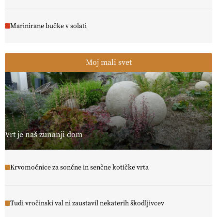
Marinirane bučke v solati
Moj mali svet
Vrt je naš zunanji dom
Krvomočnice za sončne in senčne kotičke vrta
Tudi vročinski val ni zaustavil nekaterih škodljivcev