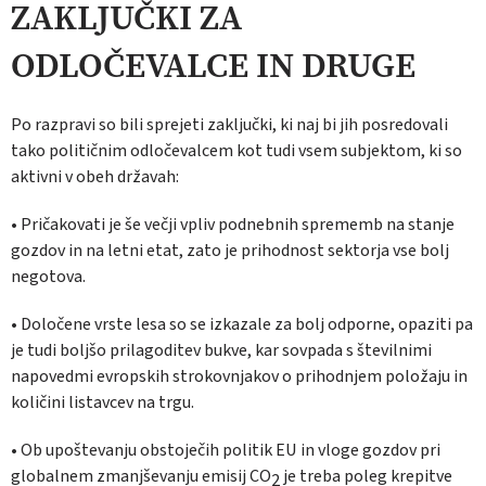
ZAKLJUČKI ZA
ODLOČEVALCE IN DRUGE
Po razpravi so bili sprejeti zaključki, ki naj bi jih posredovali
tako političnim odločevalcem kot tudi vsem subjektom, ki so
aktivni v obeh državah:
• Pričakovati je še večji vpliv podnebnih sprememb na stanje
gozdov in na letni etat, zato je prihodnost sektorja vse bolj
negotova.
• Določene vrste lesa so se izkazale za bolj odporne, opaziti pa
je tudi boljšo prilagoditev bukve, kar sovpada s številnimi
napovedmi evropskih strokovnjakov o prihodnjem položaju in
količini listavcev na trgu.
• Ob upoštevanju obstoječih politik EU in vloge gozdov pri
globalnem zmanjševanju emisij CO
je treba poleg krepitve
2