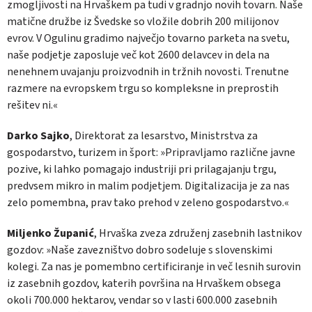
zmogljivosti na Hrvaškem pa tudi v gradnjo novih tovarn. Naše
matične družbe iz Švedske so vložile dobrih 200 milijonov
evrov. V Ogulinu gradimo največjo tovarno parketa na svetu,
naše podjetje zaposluje več kot 2600 delavcev in dela na
nenehnem uvajanju proizvodnih in tržnih novosti. Trenutne
razmere na evropskem trgu so kompleksne in preprostih
rešitev ni.«
Darko Sajko
, Direktorat za lesarstvo, Ministrstva za
gospodarstvo, turizem in šport: »Pripravljamo različne javne
pozive, ki lahko pomagajo industriji pri prilagajanju trgu,
predvsem mikro in malim podjetjem. Digitalizacija je za nas
zelo pomembna, prav tako prehod v zeleno gospodarstvo.«
Miljenko Županić
, Hrvaška zveza združenj zasebnih lastnikov
gozdov: »Naše zavezništvo dobro sodeluje s slovenskimi
kolegi. Za nas je pomembno certificiranje in več lesnih surovin
iz zasebnih gozdov, katerih površina na Hrvaškem obsega
okoli 700.000 hektarov, vendar so v lasti 600.000 zasebnih