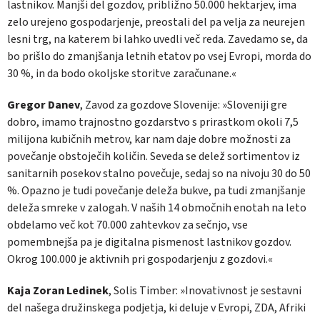
lastnikov. Manjši del gozdov, približno 50.000 hektarjev, ima
zelo urejeno gospodarjenje, preostali del pa velja za neurejen
lesni trg, na katerem bi lahko uvedli več reda.
Zavedamo se, da
bo prišlo do zmanjšanja letnih etatov po vsej Evropi, morda do
30 %, in da bodo okoljske storitve zaračunane.«
Gregor Danev
, Zavod za gozdove Slovenije: »Sloveniji gre
dobro, imamo trajnostno gozdarstvo s prirastkom okoli 7,5
milijona kubičnih metrov, kar nam daje dobre možnosti za
povečanje obstoječih količin. Seveda se delež sortimentov iz
sanitarnih posekov stalno povečuje, sedaj so na nivoju 30 do 50
%. Opazno je tudi povečanje deleža bukve, pa tudi zmanjšanje
deleža smreke v zalogah. V naših 14 območnih enotah na leto
obdelamo več kot 70.000 zahtevkov za sečnjo, vse
pomembnejša pa je digitalna pismenost lastnikov gozdov.
Okrog 100.000 je aktivnih pri gospodarjenju z gozdovi.«
Kaja Zoran
Ledinek
, Solis Timber: »Inovativnost je sestavni
del našega družinskega podjetja, ki deluje v Evropi, ZDA, Afriki