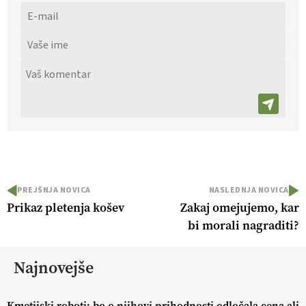
PREJŠNJA NOVICA
NASLEDNJA NOVICA
Prikaz pletenja košev
Zakaj omejujemo, kar
bi morali nagraditi?
Najnovejše
Kmetijski roboti: bo o njihovi prihodnosti odločala cena ali