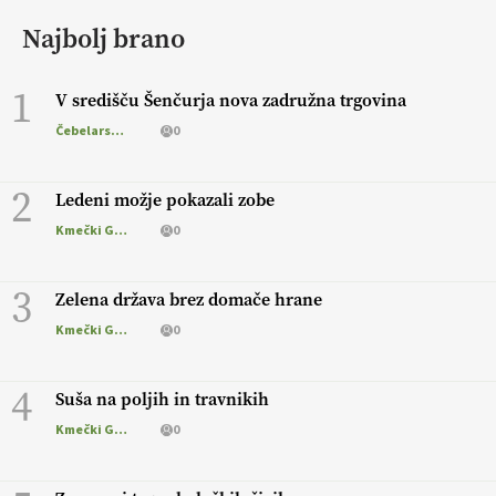
Najbolj brano
1
V središču Šenčurja nova zadružna trgovina
Čebelarstvo
0
2
Ledeni možje pokazali zobe
Kmečki Glas
0
3
Zelena država brez domače hrane
Kmečki Glas
0
4
Suša na poljih in travnikih
Kmečki Glas
0