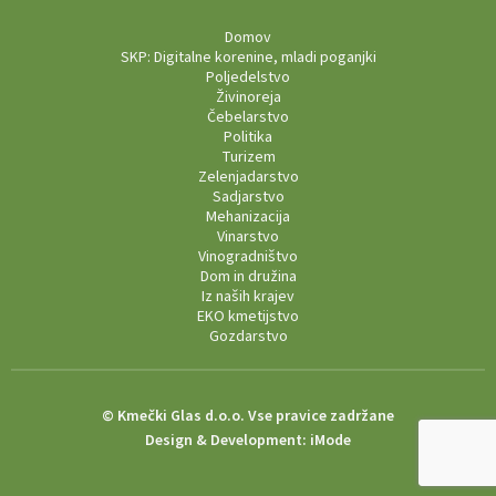
Domov
SKP: Digitalne korenine, mladi poganjki
Poljedelstvo
Živinoreja
Čebelarstvo
Politika
Turizem
Zelenjadarstvo
Sadjarstvo
Mehanizacija
Vinarstvo
Vinogradništvo
Dom in družina
Iz naših krajev
EKO kmetijstvo
Gozdarstvo
© Kmečki Glas d.o.o. Vse pravice zadržane
Design & Development:
iMode