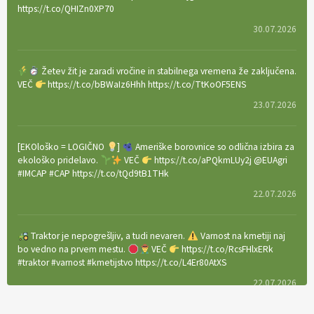
https://t.co/QHIZn0XP70
30.07.2026
Žetev žit je zaradi vročine in stabilnega vremena že zaključena.
VEČ
https://t.co/bBWaIz6Hhh https://t.co/TtKoOF5ENS
23.07.2026
[EKOloško = LOGIČNO
]
Ameriške borovnice so odlična izbira za
ekološko pridelavo.
VEČ
https://t.co/aPQkmLUy2j @EUAgri
#IMCAP #CAP https://t.co/tQd9tB1THk
22.07.2026
Traktor je nepogrešljiv, a tudi nevaren.
Varnost na kmetiji naj
bo vedno na prvem mestu.
VEČ
https://t.co/RcsFHlxERk
#traktor #varnost #kmetijstvo https://t.co/L4Er80AtXS
22.07.2026