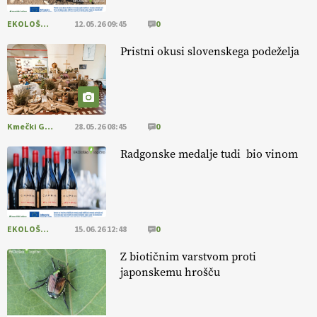
[EKOloško = LOGIČNO ] Ekološka hrana: Resnica ali le dobra reklama?
PRISLUHNITE
@EUAgri #imcap #cap #eco #skp #vlog
EKOLOŠKO LOGIČNO
12.05.26 09:45
0
https://t.co/yev5PreiJu
Pristni okusi slovenskega podeželja
09.07.2026
Kmečki Glas
28.05.26 08:45
0
Radgonske medalje tudi bio vinom
EKOLOŠKO LOGIČNO
15.06.26 12:48
0
Z biotičnim varstvom proti
japonskemu hrošču