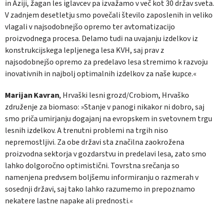
in Aziji, žagan les iglavcev pa izvažamo v več kot 30 držav sveta.
V zadnjem desetletju smo povečali število zaposlenih in veliko
vlagali v najsodobnejšo opremo ter avtomatizacijo
proizvodnega procesa. Delamo tudi na uvajanju izdelkov iz
konstrukcijskega lepljenega lesa KVH, saj prav z
najsodobnejšo opremo za predelavo lesa stremimo k razvoju
inovativnih in najbolj optimalnih izdelkov za naše kupce.«
Marijan Kavran
, Hrvaški lesni grozd/Crobiom, Hrvaško
združenje za biomaso: »Stanje v panogi nikakor ni dobro, saj
smo priča umirjanju dogajanj na evropskem in svetovnem trgu
lesnih izdelkov. A trenutni problemi na trgih niso
nepremostljivi. Za obe državi sta značilna zaokrožena
proizvodna sektorja v gozdarstvu in predelavi lesa, zato smo
lahko dolgoročno optimistični. Tovrstna srečanja so
namenjena predvsem boljšemu informiranju o razmerah v
sosednji državi, saj tako lahko razumemo in prepoznamo
nekatere lastne napake ali prednosti.«