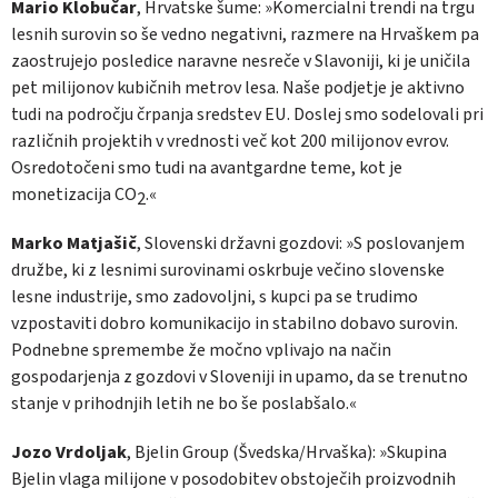
Mario Klobučar
, Hrvatske šume: »Komercialni trendi na trgu
lesnih surovin so še vedno negativni, razmere na Hrvaškem pa
zaostrujejo posledice naravne nesreče v Slavoniji, ki je uničila
pet milijonov kubičnih metrov lesa. Naše podjetje je aktivno
tudi na področju črpanja sredstev EU. Doslej smo sodelovali pri
različnih projektih v vrednosti več kot 200 milijonov evrov.
Osredotočeni smo tudi na avantgardne teme, kot je
monetizacija CO
.«
2
Marko Matjašič
, Slovenski državni gozdovi: »S poslovanjem
družbe, ki z lesnimi surovinami oskrbuje večino slovenske
lesne industrije, smo zadovoljni, s kupci pa se trudimo
vzpostaviti dobro komunikacijo in stabilno dobavo surovin.
Podnebne spremembe že močno vplivajo na način
gospodarjenja z gozdovi v Sloveniji in upamo, da se trenutno
stanje v prihodnjih letih ne bo še poslabšalo.«
Jozo Vrdoljak
, Bjelin Group (Švedska/Hrvaška): »Skupina
Bjelin vlaga milijone v posodobitev obstoječih proizvodnih