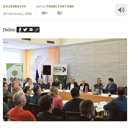
GOZDARSTVO
Avtor:
FRANC FORTUNA
1
0
18 februarja, 2025
Delite: