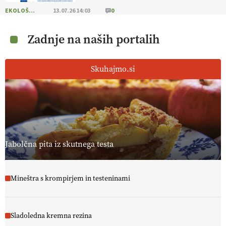
EKOLOŠKO LOGIČNO
13.07.26 14:03
0
Zadnje na naših portalih
Skuhajmo.si
Jabolčna pita iz skutnega testa
Mineštra s krompirjem in testeninami
Sladoledna kremna rezina