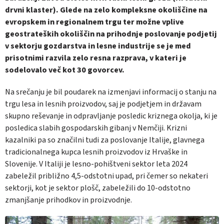
drvni klaster). Glede na zelo kompleksne okoliščine na
evropskem in regionalnem trgu ter možne vplive
geostrateških okoliščin na prihodnje poslovanje podjetij
v sektorju gozdarstva in lesne industrije se je med
prisotnimi razvila zelo resna razprava, v kateri je
sodelovalo več kot 30 govorcev.
Na srečanju je bil poudarek na izmenjavi informacij o stanju na
trgu lesa in lesnih proizvodov, saj je podjetjem in državam
skupno reševanje in odpravljanje posledic kriznega okolja, ki je
posledica slabih gospodarskih gibanj v Nemčiji. Krizni
kazalniki pa so značilni tudi za poslovanje Italije, glavnega
tradicionalnega kupca lesnih proizvodov iz Hrvaške in
Slovenije. V Italiji je lesno-pohištveni sektor leta 2024
zabeležil približno 4,5-odstotni upad, pri čemer so nekateri
sektorji, kot je sektor plošč, zabeležili do 10-odstotno
zmanjšanje prihodkov in proizvodnje.