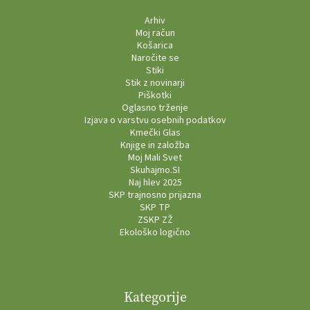
Arhiv
Moj račun
Košarica
Naročite se
Stiki
Stik z novinarji
Piškotki
Oglasno trženje
Izjava o varstvu osebnih podatkov
Kmečki Glas
Knjige in založba
Moj Mali Svet
Skuhajmo.SI
Naj hlev 2025
SKP trajnosno prijazna
SKP TP
ZSKP ZŽ
Ekološko logično
Kategorije