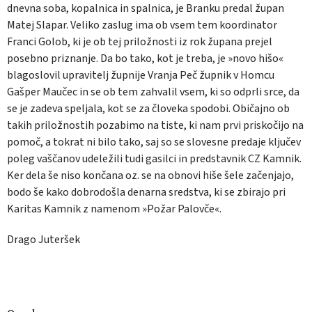
dnevna soba, kopalnica in spalnica, je Branku predal župan
Matej Slapar. Veliko zaslug ima ob vsem tem koordinator
Franci Golob, ki je ob tej priložnosti iz rok župana prejel
posebno priznanje. Da bo tako, kot je treba, je »novo hišo«
blagoslovil upravitelj župnije Vranja Peč župnik v Homcu
Gašper Maučec in se ob tem zahvalil vsem, ki so odprli srce, da
se je zadeva speljala, kot se za človeka spodobi. Običajno ob
takih priložnostih pozabimo na tiste, ki nam prvi priskočijo na
pomoč, a tokrat ni bilo tako, saj so se slovesne predaje ključev
poleg vaščanov udeležili tudi gasilci in predstavnik CZ Kamnik.
Ker dela še niso končana oz. se na obnovi hiše šele začenjajo,
bodo še kako dobrodošla denarna sredstva, ki se zbirajo pri
Karitas Kamnik z namenom »Požar Palovče«.
Drago Juteršek