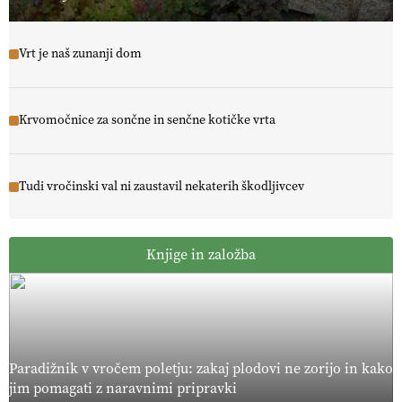
Vrt je naš zunanji dom
Krvomočnice za sončne in senčne kotičke vrta
Tudi vročinski val ni zaustavil nekaterih škodljivcev
Knjige in založba
Paradižnik v vročem poletju: zakaj plodovi ne zorijo in kako
jim pomagati z naravnimi pripravki