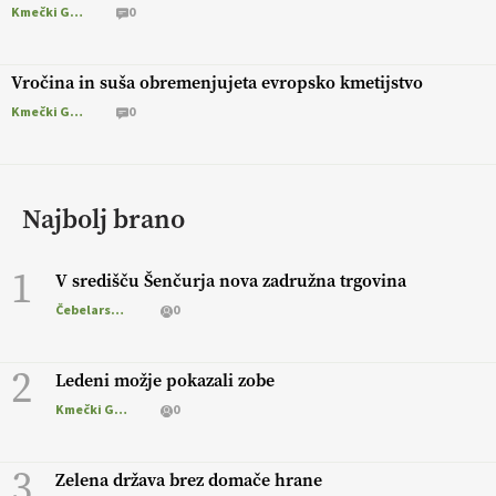
Kmečki Glas
0
Vročina in suša obremenjujeta evropsko kmetijstvo
Kmečki Glas
0
Najbolj brano
1
V središču Šenčurja nova zadružna trgovina
Čebelarstvo
0
2
Ledeni možje pokazali zobe
Kmečki Glas
0
3
Zelena država brez domače hrane