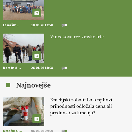
vlaga.
VEČ
https://t.co/qmMX2yevum @EUAgri #IMCAP #CAP
https://t.co/dDwsipE645
15.07.2026
Iz naših krajev
10.03.26 12:50
0
[EKOloško = LOGIČNO
]
Mulčer
– naravna pot do zdravih tal
Vincekova rez vinske trte
. VEČ
https://t.co/J7RkeaYpYu @EUAgri #IMCAP #CAP
https://t.co/RVG0FzcQN6
14.07.2026
Dom in družina
26.01.26 18:08
0
[EKOloško = LOGIČNO
] Zdravje rastlin je ključno za
prehransko
varnost,
okolje in kakovost življenja. VEČ
Najnovejše
https://t.co/K0USFPJ5fJ @EUAgri #IMCAP #CAP
https://t.co/vcHhoOixHy
14.07.2026
Kmetijski roboti: bo o njihovi
prihodnosti odločala cena ali
prednosti za kmetijo?
[EKOloško = LOGIČNO
]
Danes ni pomembna le količina hrane,
ampak tudi način njene pridelave
. VEČ
https://t.co/bKGeI4ZcNi
@EUAgri #imcap #cap #blog https://t.co/2sllAmcKwG
Kmečki Glas
06.08.26 07:00
0