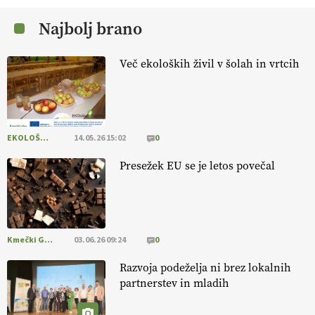
13.07.2026
Najbolj brano
[EKOloško = LOGIČNO
] Mladi
so ključni za prihodnost
kmetijstva in uspešno prenovo kmetij
. VEČ
Več ekoloških živil v šolah in vrtcih
https://t.co/RRn8unbwXp @EUAgri #IMCAP #CAP
https://t.co/mnLHFv2VuP
13.07.2026
EKOLOŠKO LOGIČNO
14.05.26 15:02
0
[EKOloško = LOGIČNO
]
Ekološka reja kokoši skrbi za živali
, okolje
in kakovostna jajca
. VEČ
https://t.co/PX49GVsP1M
Presežek EU se je letos povečal
@EUAgri #IMCAP #CAP https://t.co/a1xatzEeid
13.07.2026
Kmečki Glas
03.06.26 09:24
0
Razvoja podeželja ni brez lokalnih
partnerstev in mladih