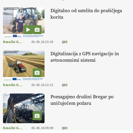
14.07.2026
Digitalno od satelita do prašičjega
korita
[EKOloško = LOGIČNO
]
Kakovostna ekološka semena in
prilagojene sorte
so temelj uspešne ekološke pridelave.
VEČ
https://t.co/OQSsax7l8V @EUAgri #IMCAP #CAP
https://t.co/PAL0zlhVia
Kmečki Glas
05.08.26 13:38
0
13.07.2026
Digitalizacija z GPS navigacijo in
avtonomnimi sistemi
[EKOloško = LOGIČNO
]
Na kmetiji Polone Ratajc je pridelava
aronije
v dobrem desetletju zrasla v uspešno kmetijsko in
podjetniško zgodbo.
VEČ
https://t.co/EulJoSBYMi @EUAgri
#IMCAP #CAP https://t.co/xp1oihBDaJ
Kmečki Glas
05.08.26 12:11
0
13.07.2026
Pomagajmo družini Bregar po
uničujočem požaru
[EKOloško = LOGIČNO
]
Ekološka vina so vse bolj iskana doma in
v tujini
. Zato je ekološka pridelava odlična priložnost za slovenske
vinarje
. VEČ
https://t.co/XAe9EbeAbK @EUAgri #IMCAP #CAP
https://t.co/01qpoeLyNP
Kmečki Glas
05.08.26 09:09
0