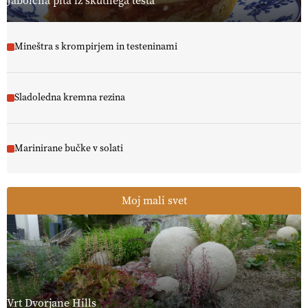
Jabolčna pita iz skutnega testa
Mineštra s krompirjem in testeninami
Sladoledna kremna rezina
Marinirane bučke v solati
Moj mali svet
Vrt Dvorjane Hills