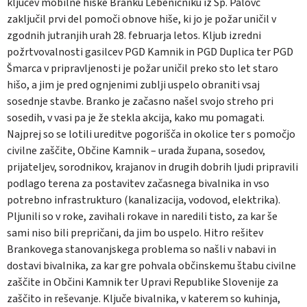
ključev mobilne hiške Branku Lebeničniku iz Sp. Palovč
zaključil prvi del pomoči obnove hiše, ki jo je požar uničil v
zgodnih jutranjih urah 28. februarja letos. Kljub izredni
požrtvovalnosti gasilcev PGD Kamnik in PGD Duplica ter PGD
Šmarca v pripravljenosti je požar uničil preko sto let staro
hišo, a jim je pred ognjenimi zublji uspelo obraniti vsaj
sosednje stavbe. Branko je začasno našel svojo streho pri
sosedih, v vasi pa je že stekla akcija, kako mu pomagati.
Najprej so se lotili ureditve pogorišča in okolice ter s pomočjo
civilne zaščite, Občine Kamnik – urada župana, sosedov,
prijateljev, sorodnikov, krajanov in drugih dobrih ljudi pripravili
podlago terena za postavitev začasnega bivalnika in vso
potrebno infrastrukturo (kanalizacija, vodovod, elektrika).
Pljunili so v roke, zavihali rokave in naredili tisto, za kar še
sami niso bili prepričani, da jim bo uspelo. Hitro rešitev
Brankovega stanovanjskega problema so našli v nabavi in
dostavi bivalnika, za kar gre pohvala občinskemu štabu civilne
zaščite in Občini Kamnik ter Upravi Republike Slovenije za
zaščito in reševanje. Ključe bivalnika, v katerem so kuhinja,