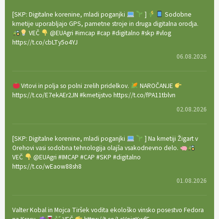
[SKP: Digitalne korenine, mladi poganjki
]
Sodobne
kmetije uporabljajo GPS, pametne stroje in druga digitalna orodja.
VEČ
@EUAgri #imcap #cap #digitalno #skp #vlog
https://t.co/cbLTy5o4YJ
06.08.2026
Vrtovi in polja so polni zrelih pridelkov.
NAROČANJE
https://t.co/E7ekAEr2JN #kmetijstvo https://t.co/fPA11tblvn
02.08.2026
[SKP: Digitalne korenine, mladi poganjki
] Na kmetiji Žigart v
Orehovi vasi sodobna tehnologija olajša vsakodnevno delo.
VEČ
@EUAgri #IMCAP #CAP #SKP #digitalno
https://t.co/wEaow88sh8
01.08.2026
Valter Kobal in Mojca Tiršek vodita ekološko vinsko posestvo Fedora