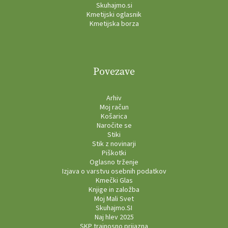
Skuhajmo.si
Kmetijski oglasnik
Kmetijska borza
Povezave
Arhiv
Moj račun
Košarica
Naročite se
Stiki
Stik z novinarji
Piškotki
Oglasno trženje
Izjava o varstvu osebnih podatkov
Kmečki Glas
Knjige in založba
Moj Mali Svet
Skuhajmo.SI
Naj hlev 2025
SKP trajnosno prijazna