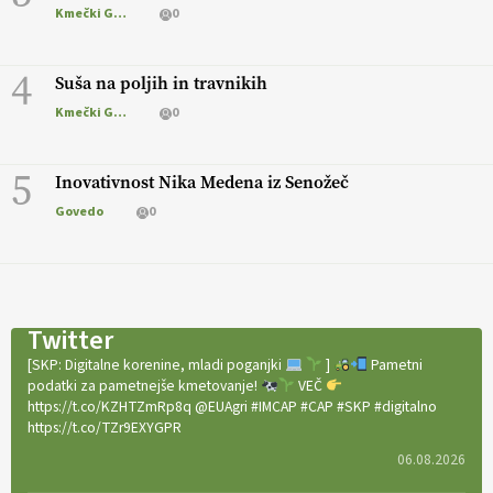
Kmečki Glas
0
4
Suša na poljih in travnikih
Kmečki Glas
0
5
Inovativnost Nika Medena iz Senožeč
Govedo
0
Twitter
[SKP: Digitalne korenine, mladi poganjki
]
Pametni
podatki za pametnejše kmetovanje!
VEČ
https://t.co/KZHTZmRp8q @EUAgri #IMCAP #CAP #SKP #digitalno
https://t.co/TZr9EXYGPR
06.08.2026