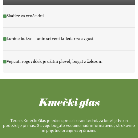
Sladice za vroče dni
Lunine bukve - lunin setveni koledar za avgust
Vejicati rogovilček je užitni plevel, bogat z železom
Tednik Kmečki Glas je edini specializirani tednik za kmetijstvo in
podeželje pri nas. S svojo bogato vsebino nudi informativno, strokovno
in prijetno branje vsej družini.