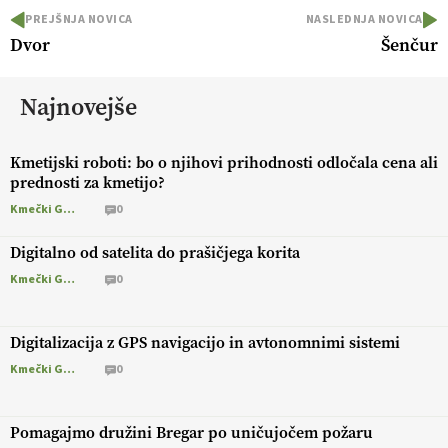
PREJŠNJA NOVICA
NASLEDNJA NOVICA
Dvor
Šenčur
Najnovejše
Kmetijski roboti: bo o njihovi prihodnosti odločala cena ali
prednosti za kmetijo?
Kmečki Glas
0
Digitalno od satelita do prašičjega korita
Kmečki Glas
0
Digitalizacija z GPS navigacijo in avtonomnimi sistemi
Kmečki Glas
0
Pomagajmo družini Bregar po uničujočem požaru