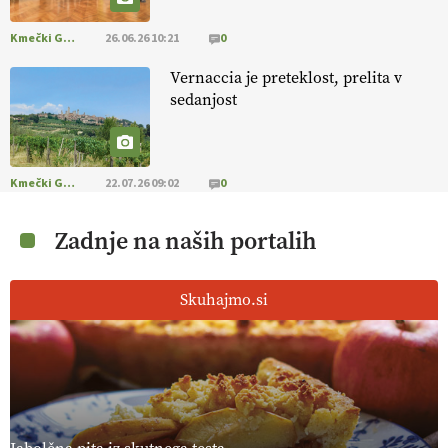
Kmečki Glas
26.06.26 10:21
0
Vernaccia je preteklost, prelita v
sedanjost
Kmečki Glas
22.07.26 09:02
0
Zadnje na naših portalih
Skuhajmo.si