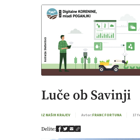
Luče ob Savinji
IZ NAŠIH KRAJEV
Avtor:
FRANC FORTUNA
17 f
Delite: