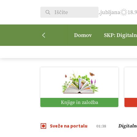
Ljubljana
18.
Domov
SKP: Digital
Pomagaj
09:09
Vročina 
08:45
Kmetijsk
07:00
Knjige in založba
Digitaln
01:38
Sveže na portalu
Digitali
12:11