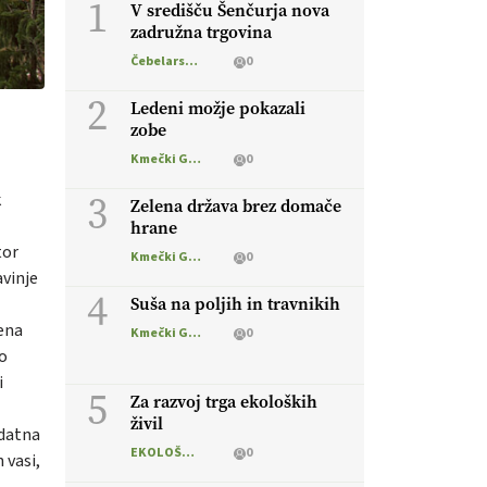
1
V središču Šenčurja nova
zadružna trgovina
Čebelarstvo
0
2
Ledeni možje pokazali
zobe
Kmečki Glas
0
3
k
Zelena država brez domače
hrane
tor
Kmečki Glas
0
avinje
4
Suša na poljih in travnikih
bena
Kmečki Glas
0
do
i
5
Za razvoj trga ekoloških
živil
odatna
EKOLOŠKO LOGIČNO
0
 vasi,