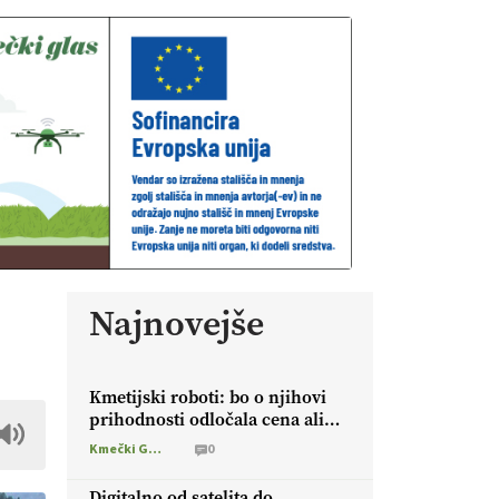
Najnovejše
Kmetijski roboti: bo o njihovi
prihodnosti odločala cena ali
prednosti za kmetijo?
Kmečki Glas
0
Digitalno od satelita do