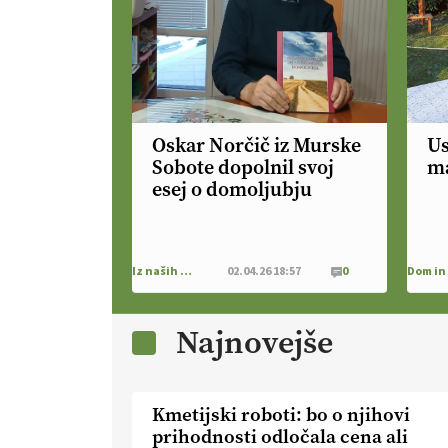
Oskar Norčič iz Murske
Us
Sobote dopolnil svoj
ma
esej o domoljubju
Iz naših krajev
02.04.26 18:57
0
Najnovejše
Kmetijski roboti: bo o njihovi
prihodnosti odločala cena ali