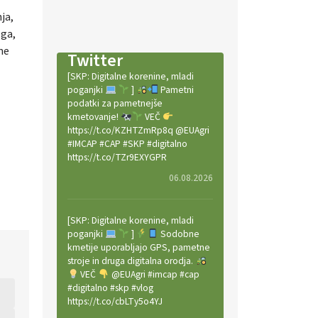
ja,
ega,
 ne
Twitter
[SKP: Digitalne korenine, mladi
poganjki
]
Pametni
podatki za pametnejše
kmetovanje!
VEČ
https://t.co/KZHTZmRp8q @EUAgri
#IMCAP #CAP #SKP #digitalno
https://t.co/TZr9EXYGPR
06.08.2026
[SKP: Digitalne korenine, mladi
poganjki
]
Sodobne
kmetije uporabljajo GPS, pametne
stroje in druga digitalna orodja.
VEČ
@EUAgri #imcap #cap
#digitalno #skp #vlog
https://t.co/cbLTy5o4YJ