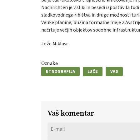
Nachrichten je v sliki in besedi izpostavila t
sladkovodnega ribištva in druge možnosti turi
Velike planine, bližina formalne meje z Avstrijo
načrtuje večjih objektov sodobne infrastrukture,
Jože Miklavc
Oznake
ETNOGRAFIJA
LUČE
VAS
Vaš komentar