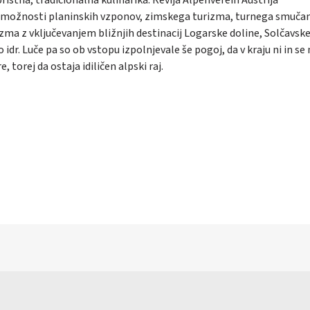
udi možnosti planinskih vzponov, zimskega turizma, turnega smučan
zma z vključevanjem bližnjih destinacij Logarske doline, Solčavsk
 idr. Luče pa so ob vstopu izpolnjevale še pogoj, da v kraju ni in se
 torej da ostaja idiličen alpski raj.