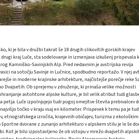
, ki je bila v družbi takrat še 18 drugih slikovitih gorskih krajev
še drugi kraj Luče, sta sodelovanje in izmenjava izkušenj prispevala 
rog Kamniško-Savinjskih Alp. Pred nedavnim je avstrijska revija
vasici na sotočju Savinje in Lučnice, spodbudno reportažo. V njej av
arejše in moderne krajinske arhitekture, najčistejše porečje reke S
no Dvajsetih. Ob sprejemu v združenje, ki prinaša velike možnosti
hranjanje avtohtone alpske kulture, je bil velik atribut tudi glas
petja. Luče izpolnjujejo tudi pogoj omejitve števila prebivalcev 
najvišjo točko v kraju vsaj en kilometer. Prispevek k temu pa je tud
v, etnografskega izročila, krajevnih običajev, turizma z ekološkim
 športne dvorane z zunanjo arhitekturo v alpskem stilu je le še d
bi. Kot je bilo izpostavljeno že ob vstopu v mrežo dvajsetih alpskih
istna, tradicionalna kulinarika. Revija Alpenverein Austrija