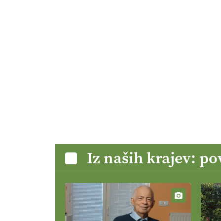
Iz naših krajev: p