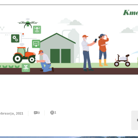
1
0
ebruarja, 2021