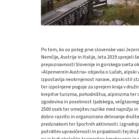
Po tem, ko so poleg prve slovenske vasi Jezersko
Nemčije, Avstrije in Italije, leta 2019 sprejeli 
prepoznavnosti Slovenije in gorskega sveta ok
»Alpenverein Austria« objavila o Lučah, alpski 
izpostavlja neokrnjenost narave, alpski stil st
ter izpolnjene pogoje za sprejem kraja v druži
krepitve turizma, pohodništva, alpinizma ter o
zgodovina in posebnost ljudskega, večglasnega 
2500 oseb ter omejitev razlike med najnižjo in 
dobro razvito in organizirano delovanje društe
predznakom ter športnih aktivnosti. Izgradnja
potrditev upravičenosti in pripadnosti tej druž
pa je tudi ekološko trajnostno kmetovanje in pr