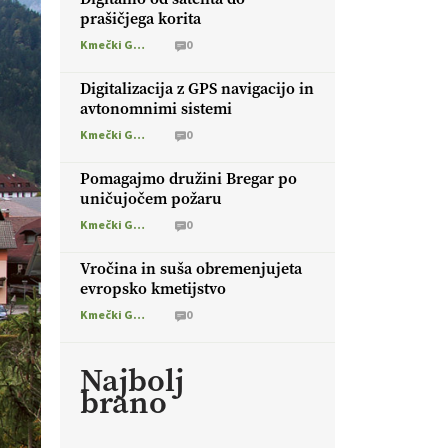
prašičjega korita
Kmečki Glas
0
Digitalizacija z GPS navigacijo in
avtonomnimi sistemi
Kmečki Glas
0
Pomagajmo družini Bregar po
uničujočem požaru
Kmečki Glas
0
Vročina in suša obremenjujeta
evropsko kmetijstvo
Kmečki Glas
0
Najbolj
brano