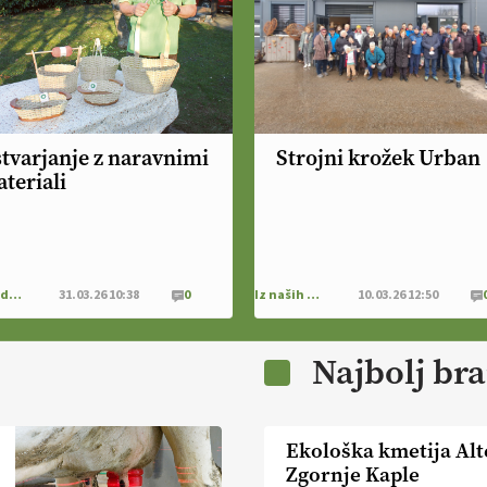
tvarjanje z naravnimi
Strojni krožek Urban
teriali
Dom in družina
31.03.26 10:38
0
Iz naših krajev
10.03.26 12:50
Najbolj br
Ekološka kmetija Alt
Zgornje Kaple