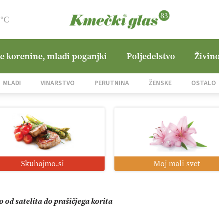
9°C
ne korenine, mladi poganjki
Poljedelstvo
Živino
mo družini Bregar po uničujočem požaru
MLADI
VINARSTVO
PERUTNINA
ŽENSKE
OSTALO
in suša obremenjujeta evropsko kmetijstvo
i roboti: bo o njihovi prihodnosti odločala cena ali prednosti z
Skuhajmo.si
Moj mali svet
o od satelita do prašičjega korita
zacija z GPS navigacijo in avtonomnimi sistemi