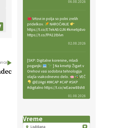
06.08.2026
Vrtovi in polja so polni zrelih
pridelkov.
NAROČANJE
https://t.co/E7ekAEr2JN #kmetijstvo
https://t.co/fPA11tblvn
02.08.2026
[SKP: Digitalne korenine, mladi
VICA
poganjki
] Na kmetiji Žigart v
adec
Orehovi vasi sodobna tehnologija
olajša vsakodnevno delo.
VEČ
@EUAgri #IMCAP #CAP #SKP
#digitalno https://t.co/wEaow88sh8
01.08.2026
Valter Kobal in Mojca Tiršek vodita
Vreme
ekološko vinsko posestvo Fedora
na Krasu.
VEČ
Ljubljana