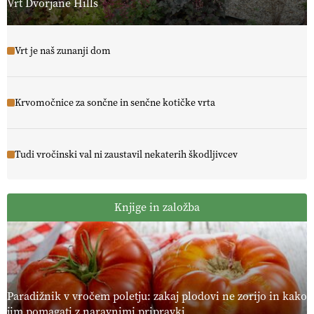
Vrt Dvorjane Hills
Vrt je naš zunanji dom
Krvomočnice za sončne in senčne kotičke vrta
Tudi vročinski val ni zaustavil nekaterih škodljivcev
Knjige in založba
Paradižnik v vročem poletju: zakaj plodovi ne zorijo in kako
jim pomagati z naravnimi pripravki