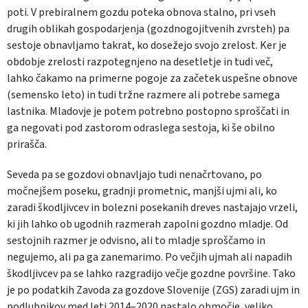
poti. V prebiralnem gozdu poteka obnova stalno, pri vseh
drugih oblikah gospodarjenja (gozdnogojitvenih zvrsteh) pa
sestoje obnavljamo takrat, ko dosežejo svojo zrelost. Ker je
obdobje zrelosti razpotegnjeno na desetletje in tudi več,
lahko čakamo na primerne pogoje za začetek uspešne obnove
(semensko leto) in tudi tržne razmere ali potrebe samega
lastnika. Mladovje je potem potrebno postopno sproščati in
ga negovati pod zastorom odraslega sestoja, ki še obilno
prirašča.
Seveda pa se gozdovi obnavljajo tudi nenačrtovano, po
močnejšem poseku, gradnji prometnic, manjši ujmi ali, ko
zaradi škodljivcev in bolezni posekanih dreves nastajajo vrzeli,
ki jih lahko ob ugodnih razmerah zapolni gozdno mladje. Od
sestojnih razmer je odvisno, ali to mladje sproščamo in
negujemo, ali pa ga zanemarimo. Po večjih ujmah ali napadih
škodljivcev pa se lahko razgradijo večje gozdne površine. Tako
je po podatkih Zavoda za gozdove Slovenije (ZGS) zaradi ujm in
podlubnikov med leti 2014–2020 nastalo območje, veliko