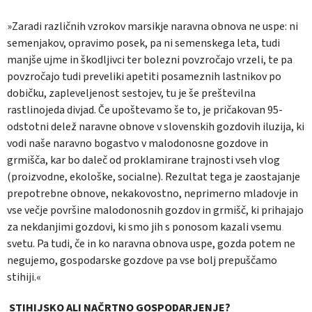
»Zaradi različnih vzrokov marsikje naravna obnova ne uspe: ni
semenjakov, opravimo posek, pa ni semenskega leta, tudi
manjše ujme in škodljivci ter bolezni povzročajo vrzeli, te pa
povzročajo tudi preveliki apetiti posameznih lastnikov po
dobičku, zapleveljenost sestojev, tu je še preštevilna
rastlinojeda divjad. Če upoštevamo še to, je pričakovan 95-
odstotni delež naravne obnove v slovenskih gozdovih iluzija, ki
vodi naše naravno bogastvo v malodonosne gozdove in
grmišča, kar bo daleč od proklamirane trajnosti vseh vlog
(proizvodne, ekološke, socialne). Rezultat tega je zaostajanje
prepotrebne obnove, nekakovostno, neprimerno mladovje in
vse večje površine malodonosnih gozdov in grmišč, ki prihajajo
za nekdanjimi gozdovi, ki smo jih s ponosom kazali vsemu
svetu. Pa tudi, če in ko naravna obnova uspe, gozda potem ne
negujemo, gospodarske gozdove pa vse bolj prepuščamo
stihiji.«
STIHIJSKO ALI NAČRTNO GOSPODARJENJE?