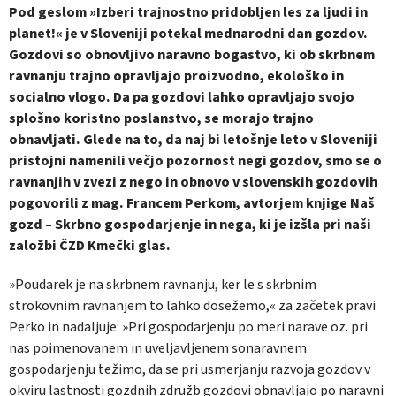
Pod geslom »Izberi trajnostno pridobljen les za ljudi in
planet!« je v Sloveniji potekal mednarodni dan gozdov.
Gozdovi so obnovljivo naravno bogastvo, ki ob skrbnem
ravnanju trajno opravljajo proizvodno, ekološko in
socialno vlogo. Da pa gozdovi lahko opravljajo svojo
splošno koristno poslanstvo, se morajo trajno
obnavljati. Glede na to, da naj bi letošnje leto v Sloveniji
pristojni namenili večjo pozornost negi gozdov, smo se o
ravnanjih v zvezi z nego in obnovo v slovenskih gozdovih
pogovorili z mag. Francem Perkom, avtorjem knjige Naš
gozd – Skrbno gospodarjenje in nega, ki je izšla pri naši
založbi ČZD Kmečki glas.
»Poudarek je na skrbnem ravnanju, ker le s skrbnim
strokovnim ravnanjem to lahko dosežemo,« za začetek pravi
Perko in nadaljuje: »Pri gospodarjenju po meri narave oz. pri
nas poimenovanem in uveljavljenem sonaravnem
gospodarjenju težimo, da se pri usmerjanju razvoja gozdov v
okviru lastnosti gozdnih združb gozdovi obnavljajo po naravni