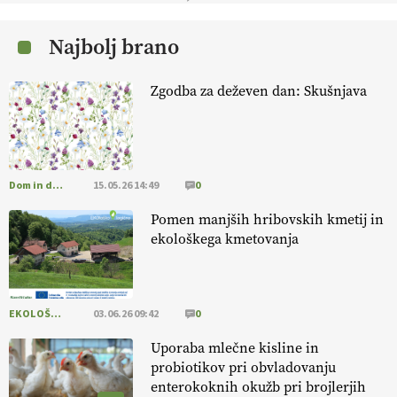
13.07.2026
Najbolj brano
[EKOloško = LOGIČNO
] Mladi
so ključni za prihodnost
kmetijstva in uspešno prenovo kmetij
. VEČ
Zgodba za deževen dan: Skušnjava
https://t.co/RRn8unbwXp @EUAgri #IMCAP #CAP
https://t.co/mnLHFv2VuP
13.07.2026
Dom in družina
15.05.26 14:49
0
[EKOloško = LOGIČNO
]
Ekološka reja kokoši skrbi za živali
, okolje
in kakovostna jajca
. VEČ
https://t.co/PX49GVsP1M
Pomen manjših hribovskih kmetij in
@EUAgri #IMCAP #CAP https://t.co/a1xatzEeid
ekološkega kmetovanja
13.07.2026
EKOLOŠKO LOGIČNO
03.06.26 09:42
0
Uporaba mlečne kisline in
probiotikov pri obvladovanju
enterokoknih okužb pri brojlerjih