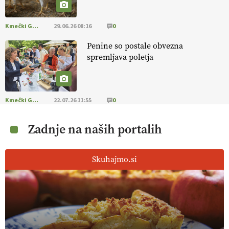
Kmečki Glas
29.06.26 08:16
0
Penine so postale obvezna
spremljava poletja
Kmečki Glas
22.07.26 11:55
0
Zadnje na naših portalih
Skuhajmo.si