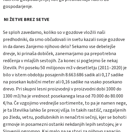
gospodarjenje.
NI ŽETVE BREZ SETVE
Se sploh zavedamo, koliko so v gozdove vložili naši
predhodniki, da smo občudovali in svetu kazali svoje gozdove
in da danes žanjemo njihovo delo? Sekamo vse debelejše
drevje, ki prinaša dobiček, zanemarjamo pa prepotrebna
redčenja v mlajših sestojih. Za konec si poglejmo še nekaj
številk. Pri poseku 50 milijonov m3 v desetletju (2011–2020) je
bilo v istem obdobju posajenih 8.663.686 sadik ali 0,17 sadike
na posekan kubični meter ali 0,16 sadike na vsako posekano
drevo. Pri skupni lesni proizvodnji v proizvodni dobi 1000 do
1300 m3/ha je vrednost posekanega lesa od 70.000 do 80.000
€/ha. Če vzgojimo vrednejše sortimente, to pa je namen nege,
je ta številka lahko še precej višja. In takih rastišč, razgaljenih
po žledu, vetru, podlubnikih in nenačrtni sečnji, kjer se bohoti
grmovje in posamezni ostanki nekdanjih lepih sestojev, je v
Sloveniji ogromno. Kaj malo pa se stori za njihovo sanacijo.