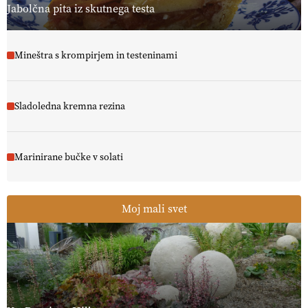
Jabolčna pita iz skutnega testa
Mineštra s krompirjem in testeninami
Sladoledna kremna rezina
Marinirane bučke v solati
Moj mali svet