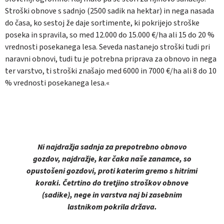
Stroški obnove s sadnjo (2500 sadik na hektar) in nega nasada
do časa, ko sestoj že daje sortimente, ki pokrijejo stroške
poseka in spravila, so med 12.000 do 15.000 €/ha ali 15 do 20 %
vrednosti posekanega lesa. Seveda nastanejo stroški tudi pri
naravni obnovi, tudi tu je potrebna priprava za obnovo in nega
ter varstvo, ti stroški znašajo med 6000 in 7000 €/ha ali 8 do 10
% vrednosti posekanega lesa.«
Ni najdražja sadnja za prepotrebno obnovo
gozdov, najdražje, kar čaka naše zanamce, so
opustošeni gozdovi, proti katerim gremo s hitrimi
koraki. Četrtino do tretjino stroškov obnove
(sadike), nege in varstva naj bi zasebnim
lastnikom pokrila država.