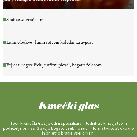
Sladice za vroče dni
Lunine bukve - lunin setveni koledar za avgust
Vejicati rogovilček je užitni plevel, bogat z železom
Tednik Kmečki Glas je edini specializirani tednik za kmetijstvo in
podeželje pri nas. S svojo bogato vsebino nudi informativno, strokovno
in prijetno branje vsej družini.