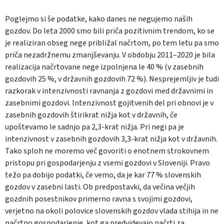
Poglejmo si še podatke, kako danes ne negujemo naših
gozdov. Do leta 2000 smo bili priča pozitivnim trendom, ko se
je realiziran obseg nege približal načrtom, po tem letu pa smo
priča nezadržnemu zmanjševanju. V obdobju 2011–2020 je bila
realizacija načrtovane nege izpolnjena le 40 % (v zasebnih
gozdovih 25 %, v državnih gozdovih 72 %). Nesprejemljiv je tudi
razkorak v intenzivnosti ravnanja z gozdovi med državnimi in
zasebnimi gozdovi. Intenzivnost gojitvenih del pri obnovi je v
zasebnih gozdovih štirikrat nižja kot v državnih, če
upoštevamo le sadnjo pa 2,3-krat nižja. Pri negi pa je
intenzivnost v zasebnih gozdovih 3,3-krat nižja kot v državnih.
Tako sploh ne moremo več govoriti o enotnem strokovnem
pristopu pri gospodarjenju z vsemi gozdovi v Sloveniji. Pravo
težo pa dobijo podatki, če vemo, da je kar 77 % slovenskih
gozdov v zasebni lasti. Ob predpostavki, da večina večjih
gozdnih posestnikov primerno ravna s svojimi gozdovi,
verjetno na okoli polovice slovenskih gozdov vlada stihija in ne
načrtno gospodarjenje, kot ga predvidevajo načrti za