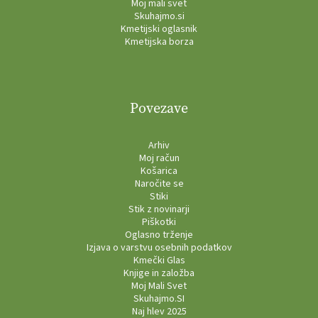
Moj mali svet
Skuhajmo.si
Kmetijski oglasnik
Kmetijska borza
Povezave
Arhiv
Moj račun
Košarica
Naročite se
Stiki
Stik z novinarji
Piškotki
Oglasno trženje
Izjava o varstvu osebnih podatkov
Kmečki Glas
Knjige in založba
Moj Mali Svet
Skuhajmo.SI
Naj hlev 2025