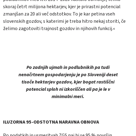
skoraj četrt milijona hektarjev, kjer je prirastni potencial
zmanjšan za 20 ali več odstotkov. To je kar petina vseh
slovenskih gozdov, s katerimi je treba hitro nekaj storiti, če
želimo zagotoviti trajnost gozdov in njihovih funkcij.«
Po zadnjih ujmah in podlubnikih pa tudi
nenačrtnem gospodarjenju je po Sloveniji deset
tisoče hektarjev gozdov, kjer bogat rastiščni
potencial sploh ni izkoriščen ali pa je le v
minimalni meri.
ILUZORNA 95-ODSTOTNA NARAVNA OBNOVA
Po podatkih in usmeritvah ZGS naj bi se 95 % površin,