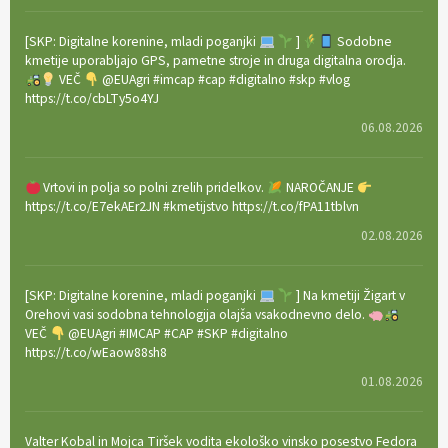
[SKP: Digitalne korenine, mladi poganjki
]
Sodobne
kmetije uporabljajo GPS, pametne stroje in druga digitalna orodja.
VEČ
@EUAgri #imcap #cap #digitalno #skp #vlog
https://t.co/cbLTy5o4YJ
06.08.2026
Vrtovi in polja so polni zrelih pridelkov.
NAROČANJE
https://t.co/E7ekAEr2JN #kmetijstvo https://t.co/fPA11tblvn
02.08.2026
[SKP: Digitalne korenine, mladi poganjki
] Na kmetiji Žigart v
Orehovi vasi sodobna tehnologija olajša vsakodnevno delo.
VEČ
@EUAgri #IMCAP #CAP #SKP #digitalno
https://t.co/wEaow88sh8
01.08.2026
Valter Kobal in Mojca Tiršek vodita ekološko vinsko posestvo Fedora