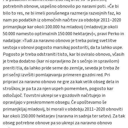
potrebnih obnove, uspešno obnovilo po naravni poti. »Če bi
bilo to res, ne bi imeli porušenega razmerja razvojnih faz, ko
nam po podatkih iz območnih načrtov za obdobje 2011–2020
primanjkuje kar okoli 100.000 ha mladovij (mladovij je okoli
50.000 namesto optimalnih 150.000 hektarjev)«, pravi Perko in
nadaljuje: »Tudi za naravno obnovo je treba poleg svetlitve
sestoja v obnovi pogosto marsikaj postoriti, da ta lahko uspe.
Pogosto je treba odstraniti tisto, kar bi oviralo obnovo, včasih
je treba dodatno (kar ni opravljeno že s sečnjo in spravilom)
preriti tla, da lahko pride seme do zemlje, seveda je treba že
pri sečnji izvršiti pomlajevanju primeren gozdni red. Pri
pripravi za naravno obnovo ne gre za kak velik obseg dela in
stroškov, je pa ta za njen uspeh pomemben, pogosto kar
odločujoč. Tovrstni ukrepi se v gozdovih načrtujejo in
opravljajo v preskromnem obsegu. Če upoštevamo še
primanjkljaj mladovij, bi morali v obdobju 2011–2020 obnoviti
kar okoli 150.000 hektarjev (naravna in sadnja ter setev). Za tak
obseg potrebne obnove pa so ukrepi za naravno obnovo