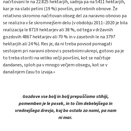
načrtovani le na 22.825 hektarjih, sadnja pa na 5411 hektarjih,
kar je na slabi petini (19 %) površin, potrebnih obnove. Že
relativno skromno načrtovan obseg del za naravno obnovo pa
se realizira v še skromnejšem delu (v obdobju 2011–2020 je bila
realizacija le 8719 hektarjev ali 38 %, od tega v državnih
gozdovih 4867 hektarjev ali 70 % in v zasebnih le na 3797
hektarjih ali 24 %). Res je, da ni treba povsod pomagati
sestojem pri naravni obnovi s posebnimi ukrepi, gotovo pa je
to treba storiti na veliko večji površini, kot se načrtuje
dandanes, sploh pa v mnogo večjem obsegu, kot se v
današnjem času to izvaja.«
Gozdove vse bolj in bolj prepuščamo stihiji,
pomemben je le posek, in to čim debelejšega in
vrednejšega drevja, kaj bo ostalo za nami, pa nam
ni mar.