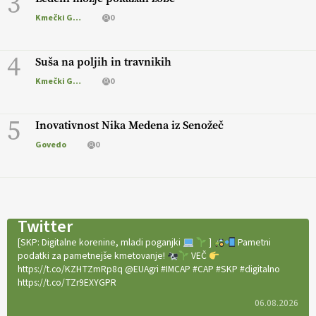
3
Kmečki Glas
0
4
Suša na poljih in travnikih
Kmečki Glas
0
5
Inovativnost Nika Medena iz Senožeč
Govedo
0
Twitter
[SKP: Digitalne korenine, mladi poganjki
]
Pametni
podatki za pametnejše kmetovanje!
VEČ
https://t.co/KZHTZmRp8q @EUAgri #IMCAP #CAP #SKP #digitalno
https://t.co/TZr9EXYGPR
06.08.2026