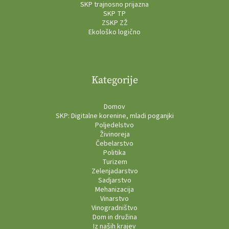
SKP trajnosno prijazna
SKP TP
ZSKP ZŽ
Ekološko logično
Kategorije
Domov
SKP: Digitalne korenine, mladi poganjki
Poljedelstvo
Živinoreja
Čebelarstvo
Politika
Turizem
Zelenjadarstvo
Sadjarstvo
Mehanizacija
Vinarstvo
Vinogradništvo
Dom in družina
Iz naših krajev