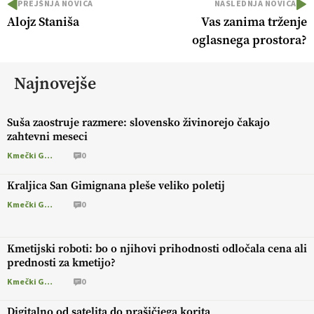
PREJŠNJA NOVICA
NASLEDNJA NOVICA
Alojz Staniša
Vas zanima trženje
oglasnega prostora?
Najnovejše
Suša zaostruje razmere: slovensko živinorejo čakajo
zahtevni meseci
Kmečki Glas
0
Kraljica San Gimignana pleše veliko poletij
Kmečki Glas
0
Kmetijski roboti: bo o njihovi prihodnosti odločala cena ali
prednosti za kmetijo?
Kmečki Glas
0
Digitalno od satelita do prašičjega korita