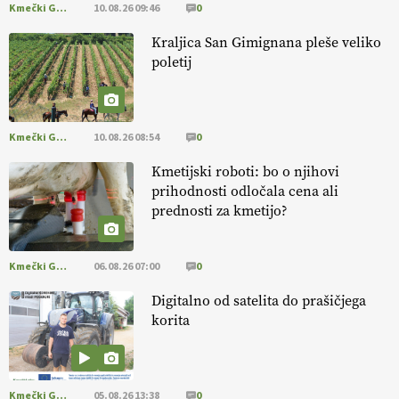
Kmečki Glas
10.08.26 09:46
0
14.07.2026
Kraljica San Gimignana pleše veliko
poletij
[EKOloško = LOGIČNO
]
Kakovostna ekološka semena in
prilagojene sorte
so temelj uspešne ekološke pridelave.
VEČ
https://t.co/OQSsax7l8V @EUAgri #IMCAP #CAP
https://t.co/PAL0zlhVia
Kmečki Glas
10.08.26 08:54
0
13.07.2026
Kmetijski roboti: bo o njihovi
prihodnosti odločala cena ali
[EKOloško = LOGIČNO
]
Na kmetiji Polone Ratajc je pridelava
prednosti za kmetijo?
aronije
v dobrem desetletju zrasla v uspešno kmetijsko in
podjetniško zgodbo.
VEČ
https://t.co/EulJoSBYMi @EUAgri
#IMCAP #CAP https://t.co/xp1oihBDaJ
Kmečki Glas
06.08.26 07:00
0
13.07.2026
Digitalno od satelita do prašičjega
korita
[EKOloško = LOGIČNO
]
Ekološka vina so vse bolj iskana doma in
v tujini
. Zato je ekološka pridelava odlična priložnost za slovenske
vinarje
. VEČ
https://t.co/XAe9EbeAbK @EUAgri #IMCAP #CAP
https://t.co/01qpoeLyNP
Kmečki Glas
05.08.26 13:38
0