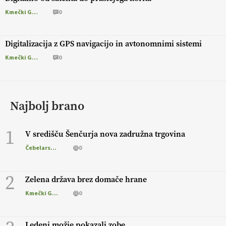
Kmečki Glas
0
Digitalizacija z GPS navigacijo in avtonomnimi sistemi
Kmečki Glas
0
Najbolj brano
1
V središču Šenčurja nova zadružna trgovina
Čebelarstvo
0
2
Zelena država brez domače hrane
Kmečki Glas
0
Ledeni možje pokazali zobe