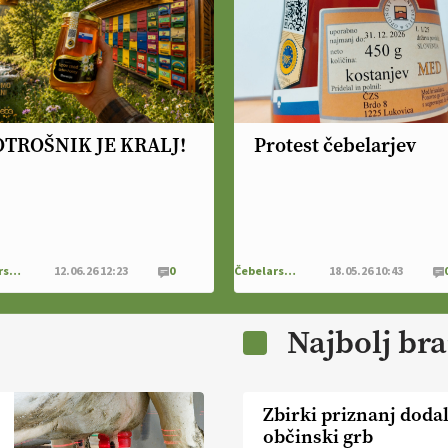
OTROŠNIK JE KRALJ!
Protest čebelarjev
Čebelarstvo
12.06.26 12:23
0
Čebelarstvo
18.05.26 10:43
Najbolj br
Zbirki priznanj dodal
občinski grb