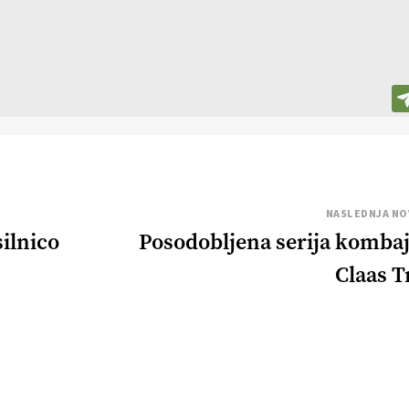
NASLEDNJA NO
ilnico
Posodobljena serija komba
Claas T