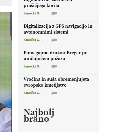
prašičjega korita
Kmečki Glas
0
Digitalizacija z GPS navigacijo in
avtonomnimi sistemi
Kmečki Glas
0
Pomagajmo družini Bregar po
uničujočem požaru
Kmečki Glas
0
Vročina in suša obremenjujeta
evropsko kmetijstvo
Kmečki Glas
0
Najbolj
brano