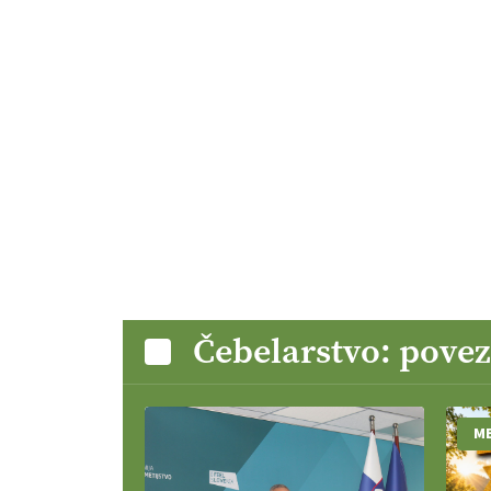
Čebelarstvo: pove
M