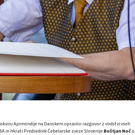
 okviru Apimondije na Danskem opravilo razgovor z vodstvi vseh
EBA in hkrati Predsednik Čebelarske zveze Slovenije
Boštjan Noč
o