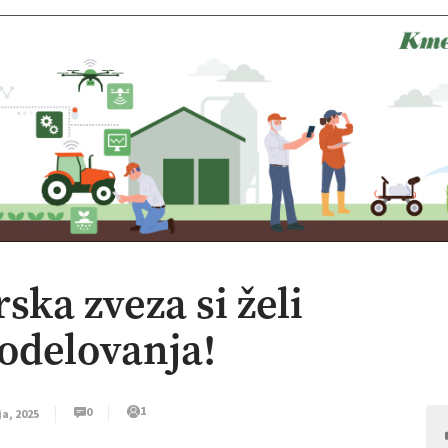
ska zveza si želi
odelovanja!
1
0
ja, 2025