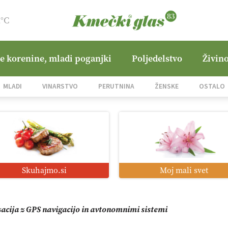
2°C
ne korenine, mladi poganjki
Poljedelstvo
Živino
jane Hills
MLADI
VINARSTVO
PERUTNINA
ŽENSKE
OSTALO
i roboti: bo o njihovi prihodnosti odločala cena ali prednosti z
o od satelita do prašičjega korita
Skuhajmo.si
Moj mali svet
zacija z GPS navigacijo in avtonomnimi sistemi
mo družini Bregar po uničujočem požaru