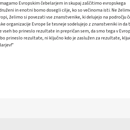
j pomagamo Evropskim čebelarjem in skupaj zaščitimo evropskega
ženi in enotni bomo dosegli cilje, ko so večinoma isti. Ne želim
opi, želimo si povezati vse znanstvenike, ki delujejo na področju 
ske organizacije Evrope še tesneje sodelujejo z znanstveniki in da 
je vseh bo prineslo rezultate in prepričan sem, da smo tega v Evrop
 prineslo rezultate, ni ključno kdo je zaslužen za rezultate, klju
larjev!”