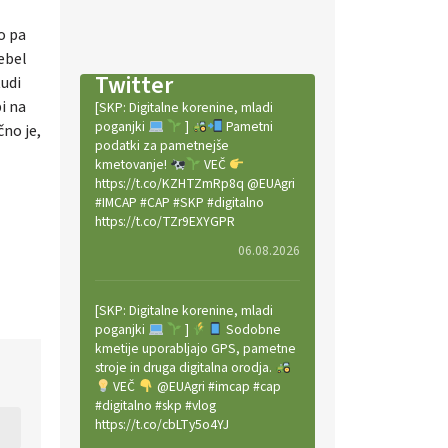
o pa
čebel
Twitter
tudi
i na
[SKP: Digitalne korenine, mladi
poganjki
]
Pametni
čno je,
podatki za pametnejše
kmetovanje!
VEČ
https://t.co/KZHTZmRp8q @EUAgri
#IMCAP #CAP #SKP #digitalno
https://t.co/TZr9EXYGPR
06.08.2026
[SKP: Digitalne korenine, mladi
poganjki
]
Sodobne
kmetije uporabljajo GPS, pametne
stroje in druga digitalna orodja.
VEČ
@EUAgri #imcap #cap
#digitalno #skp #vlog
https://t.co/cbLTy5o4YJ