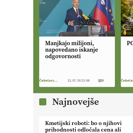
Manjkajo milijoni,
P
napovedano iskanje
odgovornosti
Čebelarstvo
21.07.26 13:06
0
Najnovejše
Kmetijski roboti: bo o njihovi
prihodnosti odločala cena ali