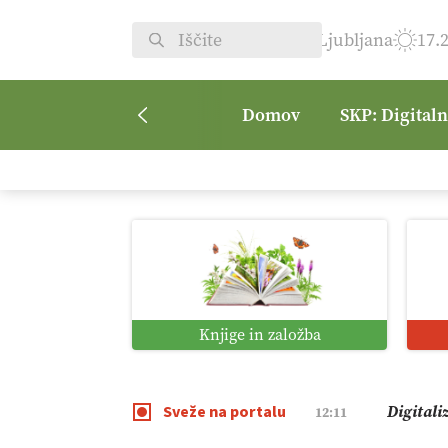
Ljubljana
17.
Domov
SKP: Digital
Vrt Dvor
08:50
Kmetijsk
07:00
Digitaln
01:38
Knjige in založba
Digitali
12:11
Sveže na portalu
Pomagaj
09:09