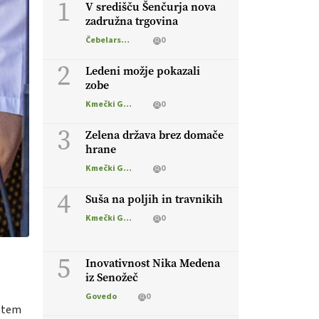
1
V središču Šenčurja nova
zadružna trgovina
Čebelarstvo
0
2
Ledeni možje pokazali
zobe
Kmečki Glas
0
3
Zelena država brez domače
hrane
Kmečki Glas
0
4
Suša na poljih in travnikih
Kmečki Glas
0
5
Inovativnost Nika Medena
iz Senožeč
Govedo
0
 tem