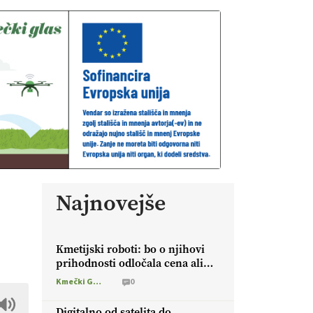
Najnovejše
Kmetijski roboti: bo o njihovi
prihodnosti odločala cena ali
prednosti za kmetijo?
Kmečki Glas
0
Digitalno od satelita do