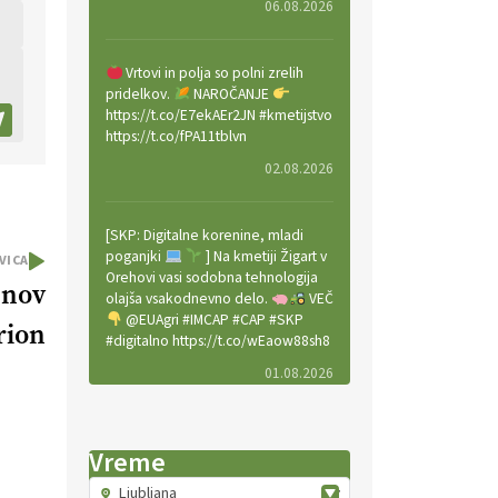
06.08.2026
Vrtovi in polja so polni zrelih
pridelkov.
NAROČANJE
https://t.co/E7ekAEr2JN #kmetijstvo
https://t.co/fPA11tblvn
02.08.2026
[SKP: Digitalne korenine, mladi
poganjki
] Na kmetiji Žigart v
VICA
Orehovi vasi sodobna tehnologija
jnov
olajša vsakodnevno delo.
VEČ
@EUAgri #IMCAP #CAP #SKP
rion
#digitalno https://t.co/wEaow88sh8
01.08.2026
Valter Kobal in Mojca Tiršek vodita
Vreme
ekološko vinsko posestvo Fedora
na Krasu.
VEČ
Ljubljana