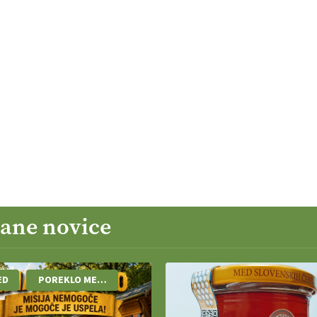
zane novice
ED
POREKLO MEDU