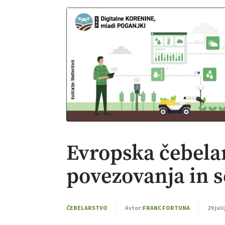
Evropska čebelar
povezovanja in s
ČEBELARSTVO
Avtor:
FRANC FORTUNA
29 juli