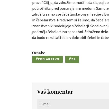
pravi: “Cilj je, da združimo moči in da skupa
potrošnika pred ponarejenim medom. Samo zdru
združiti samo vse čebelarske organizacije v Evr
in čebelarstva. Predvsem si želimo, da čebelar
znanstveniki sodelujejo s čebelarji. Sodelovan
področju čebelarstva sposobni. Združeno delo bo
da bodo rezultati dela v dobrobit čebel in čebe
Oznake
ČEBELARSTVO
ČZS
Vaš komentar