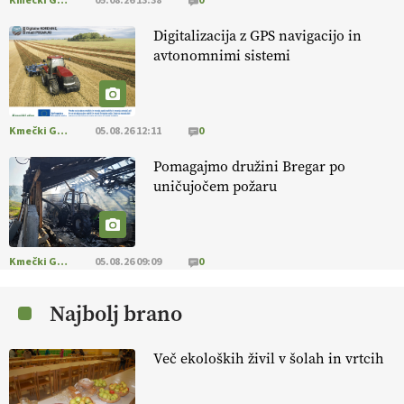
Kmečki Glas
05.08.26 13:38
0
13.07.2026
Digitalizacija z GPS navigacijo in
avtonomnimi sistemi
[EKOloško = LOGIČNO
]
Na kmetiji Polone Ratajc je pridelava
aronije
v dobrem desetletju zrasla v uspešno kmetijsko in
podjetniško zgodbo.
VEČ
https://t.co/EulJoSBYMi @EUAgri
#IMCAP #CAP https://t.co/xp1oihBDaJ
Kmečki Glas
05.08.26 12:11
0
13.07.2026
Pomagajmo družini Bregar po
uničujočem požaru
[EKOloško = LOGIČNO
]
Ekološka vina so vse bolj iskana doma in
v tujini
. Zato je ekološka pridelava odlična priložnost za slovenske
vinarje
. VEČ
https://t.co/XAe9EbeAbK @EUAgri #IMCAP #CAP
https://t.co/01qpoeLyNP
Kmečki Glas
05.08.26 09:09
0
13.07.2026
Najbolj brano
[EKOloško = LOGIČNO
] Mladi
so ključni za prihodnost
kmetijstva in uspešno prenovo kmetij
. VEČ
Več ekoloških živil v šolah in vrtcih
https://t.co/RRn8unbwXp @EUAgri #IMCAP #CAP
https://t.co/mnLHFv2VuP