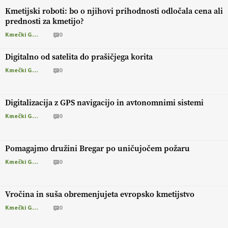
Kmetijski roboti: bo o njihovi prihodnosti odločala cena ali
prednosti za kmetijo?
Kmečki Glas
0
Digitalno od satelita do prašičjega korita
Kmečki Glas
0
Digitalizacija z GPS navigacijo in avtonomnimi sistemi
Kmečki Glas
0
Pomagajmo družini Bregar po uničujočem požaru
Kmečki Glas
0
Vročina in suša obremenjujeta evropsko kmetijstvo
Kmečki Glas
0