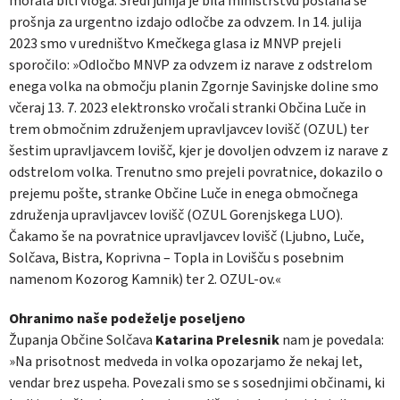
morala biti vloga. Sredi junija je bila ministrstvu poslana še
prošnja za urgentno izdajo odločbe za odvzem. In 14. julija
2023 smo v uredništvo Kmečkega glasa iz MNVP prejeli
sporočilo: »Odločbo MNVP za odvzem iz narave z odstrelom
enega volka na območju planin Zgornje Savinjske doline smo
včeraj 13. 7. 2023 elektronsko vročali stranki Občina Luče in
trem območnim združenjem upravljavcev lovišč (OZUL) ter
šestim upravljavcem lovišč, kjer je dovoljen odvzem iz narave z
odstrelom volka. Trenutno smo prejeli povratnice, dokazilo o
prejemu pošte, stranke Občine Luče in enega območnega
združenja upravljavcev lovišč (OZUL Gorenjskega LUO).
Čakamo še na povratnice upravljavcev lovišč (Ljubno, Luče,
Solčava, Bistra, Koprivna – Topla in Lovišču s posebnim
namenom Kozorog Kamnik) ter 2. OZUL-ov.«
Ohranimo naše podeželje poseljeno
Županja Občine Solčava
Katarina Prelesnik
nam je povedala:
»Na prisotnost medveda in volka opozarjamo že nekaj let,
vendar brez uspeha. Povezali smo se s sosednjimi občinami, ki