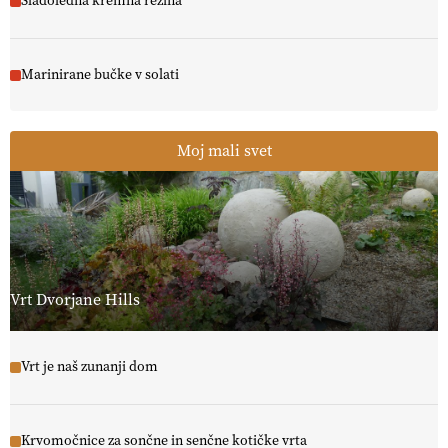
Sladoledna kremna rezina
Marinirane bučke v solati
Moj mali svet
Vrt Dvorjane Hills
Vrt je naš zunanji dom
Krvomočnice za sončne in senčne kotičke vrta