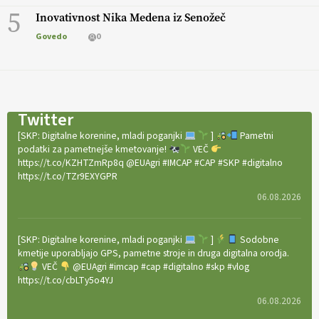
5
Inovativnost Nika Medena iz Senožeč
Govedo
0
Twitter
[SKP: Digitalne korenine, mladi poganjki
]
Pametni
podatki za pametnejše kmetovanje!
VEČ
https://t.co/KZHTZmRp8q @EUAgri #IMCAP #CAP #SKP #digitalno
https://t.co/TZr9EXYGPR
06.08.2026
[SKP: Digitalne korenine, mladi poganjki
]
Sodobne
kmetije uporabljajo GPS, pametne stroje in druga digitalna orodja.
VEČ
@EUAgri #imcap #cap #digitalno #skp #vlog
https://t.co/cbLTy5o4YJ
06.08.2026