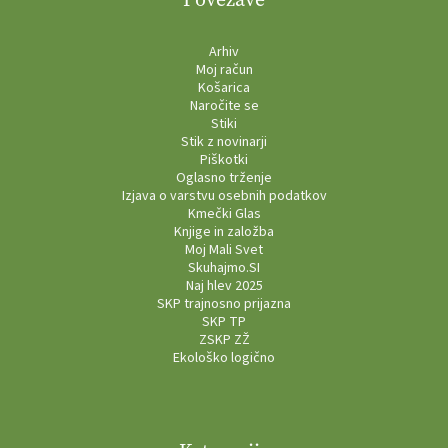
Arhiv
Moj račun
Košarica
Naročite se
Stiki
Stik z novinarji
Piškotki
Oglasno trženje
Izjava o varstvu osebnih podatkov
Kmečki Glas
Knjige in založba
Moj Mali Svet
Skuhajmo.SI
Naj hlev 2025
SKP trajnosno prijazna
SKP TP
ZSKP ZŽ
Ekološko logično