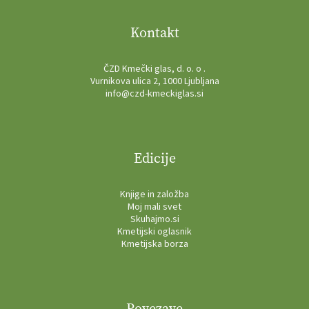
Kontakt
ČZD Kmečki glas, d. o. o .
Vurnikova ulica 2, 1000 Ljubljana
info@czd-kmeckiglas.si
Edicije
Knjige in založba
Moj mali svet
Skuhajmo.si
Kmetijski oglasnik
Kmetijska borza
Povezave