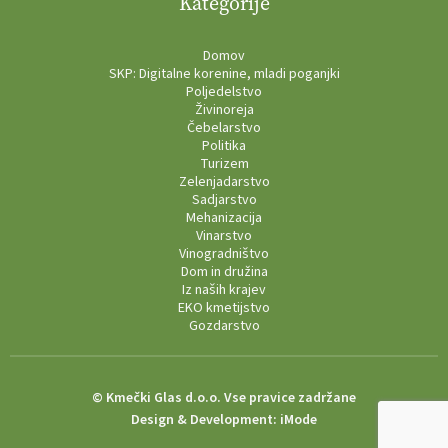
Kategorije
Domov
SKP: Digitalne korenine, mladi poganjki
Poljedelstvo
Živinoreja
Čebelarstvo
Politika
Turizem
Zelenjadarstvo
Sadjarstvo
Mehanizacija
Vinarstvo
Vinogradništvo
Dom in družina
Iz naših krajev
EKO kmetijstvo
Gozdarstvo
© Kmečki Glas d.o.o. Vse pravice zadržane
Design & Development:
iMode