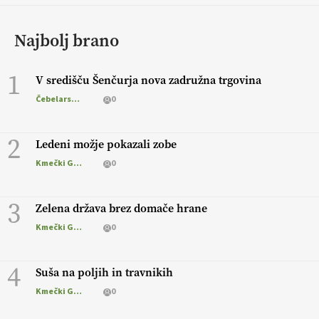
Najbolj brano
1
V središču Šenčurja nova zadružna trgovina
Čebelarstvo
0
2
Ledeni možje pokazali zobe
Kmečki Glas
0
3
Zelena država brez domače hrane
Kmečki Glas
0
4
Suša na poljih in travnikih
Kmečki Glas
0