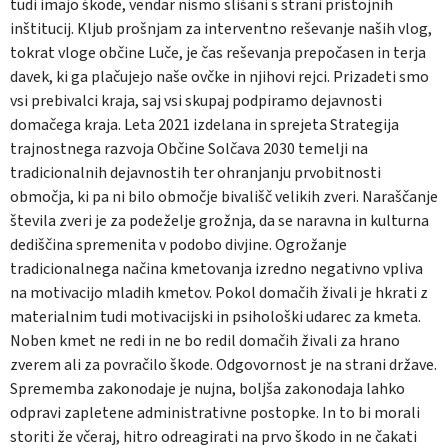
tudi imajo škode, vendar nismo slišani s strani pristojnih
inštitucij. Kljub prošnjam za interventno reševanje naših vlog,
tokrat vloge občine Luče, je čas reševanja prepočasen in terja
davek, ki ga plačujejo naše ovčke in njihovi rejci. Prizadeti smo
vsi prebivalci kraja, saj vsi skupaj podpiramo dejavnosti
domačega kraja. Leta 2021 izdelana in sprejeta Strategija
trajnostnega razvoja Občine Solčava 2030 temelji na
tradicionalnih dejavnostih ter ohranjanju prvobitnosti
območja, ki pa ni bilo območje bivališč velikih zveri. Naraščanje
števila zveri je za podeželje grožnja, da se naravna in kulturna
dediščina spremenita v podobo divjine. Ogrožanje
tradicionalnega načina kmetovanja izredno negativno vpliva
na motivacijo mladih kmetov. Pokol domačih živali je hkrati z
materialnim tudi motivacijski in psihološki udarec za kmeta.
Noben kmet ne redi in ne bo redil domačih živali za hrano
zverem ali za povračilo škode. Odgovornost je na strani države.
Sprememba zakonodaje je nujna, boljša zakonodaja lahko
odpravi zapletene administrativne postopke. In to bi morali
storiti že včeraj, hitro odreagirati na prvo škodo in ne čakati