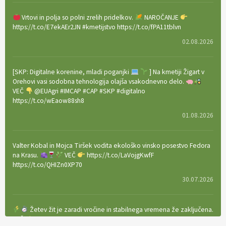
Vrtovi in polja so polni zrelih pridelkov.
NAROČANJE
https://t.co/E7ekAEr2JN #kmetijstvo https://t.co/fPA11tblvn
02.08.2026
[SKP: Digitalne korenine, mladi poganjki
] Na kmetiji Žigart v
Orehovi vasi sodobna tehnologija olajša vsakodnevno delo.
VEČ
@EUAgri #IMCAP #CAP #SKP #digitalno
https://t.co/wEaow88sh8
01.08.2026
Valter Kobal in Mojca Tiršek vodita ekološko vinsko posestvo Fedora
na Krasu.
VEČ
https://t.co/LaVojgKwfF
https://t.co/QHIZn0XP70
30.07.2026
Žetev žit je zaradi vročine in stabilnega vremena že zaključena.
VEČ
https://t.co/bBWaIz6Hhh https://t.co/TtKoOF5ENS