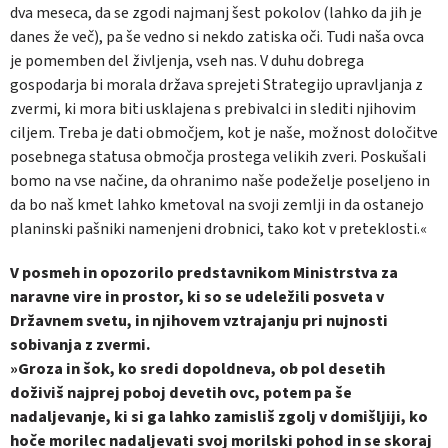
dva meseca, da se zgodi najmanj šest pokolov (lahko da jih je
danes že več), pa še vedno si nekdo zatiska oči. Tudi naša ovca
je pomemben del življenja, vseh nas. V duhu dobrega
gospodarja bi morala država sprejeti Strategijo upravljanja z
zvermi, ki mora biti usklajena s prebivalci in slediti njihovim
ciljem. Treba je dati območjem, kot je naše, možnost določitve
posebnega statusa območja prostega velikih zveri. Poskušali
bomo na vse načine, da ohranimo naše podeželje poseljeno in
da bo naš kmet lahko kmetoval na svoji zemlji in da ostanejo
planinski pašniki namenjeni drobnici, tako kot v preteklosti.«
V posmeh in opozorilo predstavnikom Ministrstva za
naravne vire in prostor, ki so se udeležili posveta v
Državnem svetu, in njihovem vztrajanju pri nujnosti
sobivanja z zvermi.
»Groza in šok, ko sredi dopoldneva, ob pol desetih
doživiš najprej poboj devetih ovc, potem pa še
nadaljevanje, ki si ga lahko zamisliš zgolj v domišljiji, ko
hoče morilec nadaljevati svoj morilski pohod in se skoraj