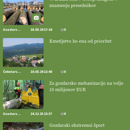
znamenju presežnikov
[EKOloško = LOGIČNO
]
Pet-nat je vse bolj priljubljeno
naravno peneče vino, tudi v Sloveniji.
VEČ
https://t.co/9fpqD3fCrE @EUAgri #IMCAP #CAP
https://t.co/iQ8HkdQnsD
Gozdarstvo
18.03.26 17:16
0
20.07.2026
Kmetijstvo bo ena od prioritet
[EKOloško = LOGIČNO
]
Posestvo MonteMoro – ekološka
pridelava z mislijo na naravo.
VEČ
https://t.co/Z7jXvK4gjr
@EUAgri #IMCAP #CAP https://t.co/Bf31lnQSIb
15.07.2026
Čebelarstvo
10.03.26 12:40
0
Za gozdarsko mehanizacijo na voljo
[EKOloško = LOGIČNO
]
Poleti pridelek rešujejo zdrava tla in
10 milijonov EUR
vlaga.
VEČ
https://t.co/qmMX2yevum @EUAgri #IMCAP #CAP
https://t.co/dDwsipE645
15.07.2026
Gozdarstvo
24.12.25 13:37
0
[EKOloško = LOGIČNO
]
Mulčer
– naravna pot do zdravih tal
Gozdarski ekstremni šport
. VEČ
https://t.co/J7RkeaYpYu @EUAgri #IMCAP #CAP