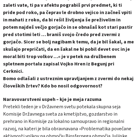
zaleti vate, ti pa v afektu pograbiš prvi predmet, ki ti
pride pod roko, pa čeprav le drobno vejico in začneš vpiti
in mahati z roko, da bi rešil življenja še preživelim in
potem najdeš večjo gorjačo in se obnašaš kot stari pastir
pred stotimi leti … braniš svojo čredo pred zvermi z
gorjačo. Sicer se bolj nagibam k temu, da je bil šakal, a me
skušajo prepričati, da en šakal ne bi pobil devet ovc in je
moral biti trop volkov …« je v petek na družbenem
spletnem portalu zapisal Vojko Hren iz Begunj pri
Cerknici.
Bomo odlašali z ustreznim upravljanjem z zvermi do nekaj
človeških žrtev? Kdo bo nosil odgovornost?
Naravovarstveni uspeh – kje je meja razuma
Pretekli teden je v Državnem svetu potekala skupna seja
Komisije Državnega sveta za kmetijstvo, gozdarstvo in
prehrano in Komisije za lokalno samoupravo in regionalni
razvoj, na kateri je bila obravnavana »Problematika povečane
aktivnosti volkov na območju Biosfernega območja Julijske