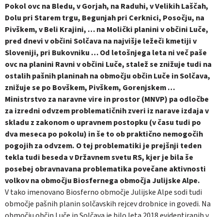
Pokol ovc na Bledu, v Gorjah, na Raduhi, v Velikih Laščah,
Dolu pri Starem trgu, Begunjah pri Cerknici, Posočju, na
Pivškem, v Beli Krajini, … na Molički planini v občini Luče,
pred dnevi v občini Solčava na najvišje ležeči kmetiji v
Sloveniji, pri Bukovniku … Od letošnjega leta ni več paše
ovc na planini Ravni v občini Luče, stalež se znižuje tudi na
ostalih pašnih planinah na območju občin Luče in Solčava,
znižuje se po Bovškem, Pivškem, Gorenjskem …
Ministrstvo za naravne vire in prostor (MNVP) pa odločbe
za izredni odvzem problematičnih zveri iz narave izdaja v
skladu z zakonom o upravnem postopku (v času tudi po
dva meseca po pokolu) in še to ob praktično nemogočih
pogojih za odvzem. O tej problematiki je prejšnji teden
tekla tudi beseda v Državnem svetu RS, kjer je bila še
posebej obravnavana problematika povečane aktivnosti
volkov na območju Biosfernega območja Julijske Alpe.
V tako imenovano Biosferno območje Julijske Alpe sodi tudi
območje pašnih planin solčavskih rejcev drobnice in govedi. Na
območju občin Luče in Solčava je bilo leta 2018 evidentiranih v