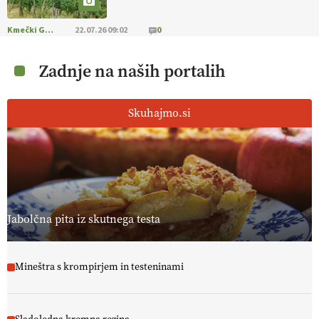
Kmečki Glas
22.07.26 09:02
0
Zadnje na naših portalih
Skuhajmo.si
Jabolčna pita iz skutnega testa
Mineštra s krompirjem in testeninami