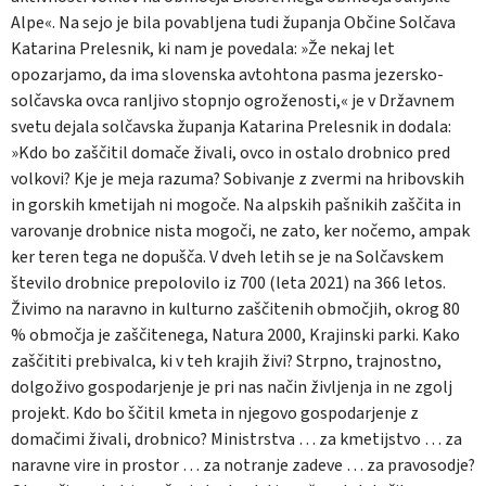
Alpe«. Na sejo je bila povabljena tudi županja Občine Solčava
Katarina Prelesnik, ki nam je povedala: »Že nekaj let
opozarjamo, da ima slovenska avtohtona pasma jezersko-
solčavska ovca ranljivo stopnjo ogroženosti,« je v Državnem
svetu dejala solčavska županja Katarina Prelesnik in dodala:
»Kdo bo zaščitil domače živali, ovco in ostalo drobnico pred
volkovi? Kje je meja razuma? Sobivanje z zvermi na hribovskih
in gorskih kmetijah ni mogoče. Na alpskih pašnikih zaščita in
varovanje drobnice nista mogoči, ne zato, ker nočemo, ampak
ker teren tega ne dopušča. V dveh letih se je na Solčavskem
število drobnice prepolovilo iz 700 (leta 2021) na 366 letos.
Živimo na naravno in kulturno zaščitenih območjih, okrog 80
% območja je zaščitenega, Natura 2000, Krajinski parki. Kako
zaščititi prebivalca, ki v teh krajih živi? Strpno, trajnostno,
dolgoživo gospodarjenje je pri nas način življenja in ne zgolj
projekt. Kdo bo ščitil kmeta in njegovo gospodarjenje z
domačimi živali, drobnico? Ministrstva … za kmetijstvo … za
naravne vire in prostor … za notranje zadeve … za pravosodje?