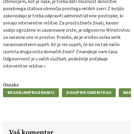
Območjem, kot je naše, je treba dati možnost določitve
posebnega statusa območja prostega velikih zveri. Z boljšo
zakonodajo je treba odpraviti administrativne postopke, ki
ovirajo interventne rešitve. Za prostoživeče živali, kamor
sodijo ogrožene in zavarovane vrste, je odgovorno Ministrstvo
za naravne vire in prostor. Pravite, da je vrnitev volka velik
naravovarstveni uspeh. Ali je res uspeh, če bo na tak način
izumrla druga vrsta domačih živali? Zmanjkuje nam časa.
Odgovornost je v vaših službah, podeželje pričakuje
interventne rešitve.«
Oznake
BEGUNJAHPRICERKNICI
DOLUPRISTAREMTRGU
NAMO
Vaš komentar