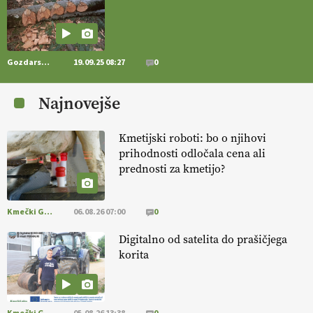
https://t.co/RVG0FzcQN6
14.07.2026
Gozdarstvo
19.09.25 08:27
0
[EKOloško = LOGIČNO
] Zdravje rastlin je ključno za
prehransko
varnost,
okolje in kakovost življenja. VEČ
Najnovejše
https://t.co/K0USFPJ5fJ @EUAgri #IMCAP #CAP
https://t.co/vcHhoOixHy
14.07.2026
Kmetijski roboti: bo o njihovi
prihodnosti odločala cena ali
prednosti za kmetijo?
[EKOloško = LOGIČNO
]
Danes ni pomembna le količina hrane,
ampak tudi način njene pridelave
. VEČ
https://t.co/bKGeI4ZcNi
@EUAgri #imcap #cap #blog https://t.co/2sllAmcKwG
Kmečki Glas
06.08.26 07:00
0
14.07.2026
Digitalno od satelita do prašičjega
korita
[EKOloško = LOGIČNO
]
Kakovostna ekološka semena in
prilagojene sorte
so temelj uspešne ekološke pridelave.
VEČ
https://t.co/OQSsax7l8V @EUAgri #IMCAP #CAP
https://t.co/PAL0zlhVia