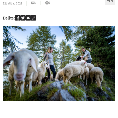
1
0
21 julija, 2023
Delite: