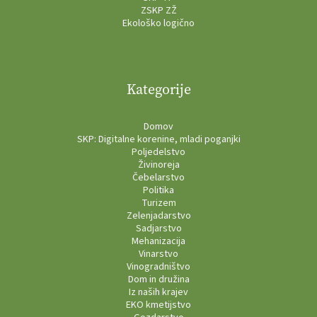
ZSKP ZŽ
Ekološko logično
Kategorije
Domov
SKP: Digitalne korenine, mladi poganjki
Poljedelstvo
Živinoreja
Čebelarstvo
Politika
Turizem
Zelenjadarstvo
Sadjarstvo
Mehanizacija
Vinarstvo
Vinogradništvo
Dom in družina
Iz naših krajev
EKO kmetijstvo