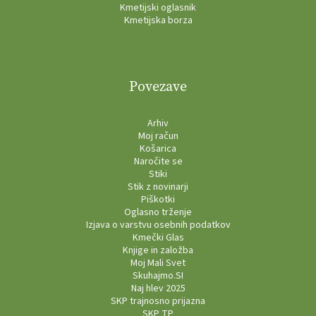
Kmetijski oglasnik
Kmetijska borza
Povezave
Arhiv
Moj račun
Košarica
Naročite se
Stiki
Stik z novinarji
Piškotki
Oglasno trženje
Izjava o varstvu osebnih podatkov
Kmečki Glas
Knjige in založba
Moj Mali Svet
Skuhajmo.SI
Naj hlev 2025
SKP trajnosno prijazna
SKP TP