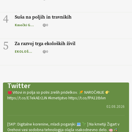
4
Suša na poljih in travnikih
Kmečki Glas
0
5
Za razvoj trga ekoloških živil
EKOLOŠKO LOGIČNO
0
Twitter
Vrtovi in polja so polni zrelih pridelkov.
NAROČANJE
https://t.co/E7ekAEr2JN #kmetijstvo https://t.co/fPA11tblvn
02.08.2026
[SKP: Digitalne korenine, mladi poganjki
] Na kmetiji Žigart v
Orehovi vasi sodobna tehnologija olajša vsakodnevno delo.