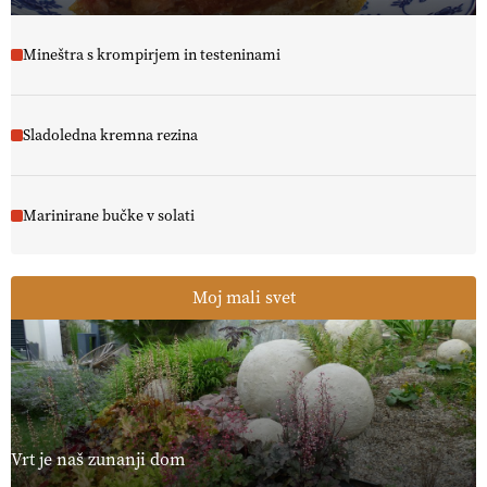
Mineštra s krompirjem in testeninami
Sladoledna kremna rezina
Marinirane bučke v solati
Moj mali svet
Vrt je naš zunanji dom