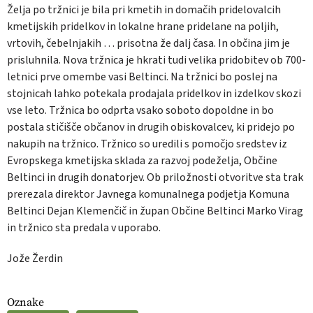
Želja po tržnici je bila pri kmetih in domačih pridelovalcih
kmetijskih pridelkov in lokalne hrane pridelane na poljih,
vrtovih, čebelnjakih … prisotna že dalj časa. In občina jim je
prisluhnila. Nova tržnica je hkrati tudi velika pridobitev ob 700-
letnici prve omembe vasi Beltinci. Na tržnici bo poslej na
stojnicah lahko potekala prodajala pridelkov in izdelkov skozi
vse leto. Tržnica bo odprta vsako soboto dopoldne in bo
postala stičišče občanov in drugih obiskovalcev, ki pridejo po
nakupih na tržnico. Tržnico so uredili s pomočjo sredstev iz
Evropskega kmetijska sklada za razvoj podeželja, Občine
Beltinci in drugih donatorjev. Ob priložnosti otvoritve sta trak
prerezala direktor Javnega komunalnega podjetja Komuna
Beltinci Dejan Klemenčič in župan Občine Beltinci Marko Virag
in tržnico sta predala v uporabo.
Jože Žerdin
Oznake