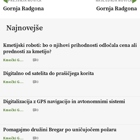
PREJŠNJA NOVICA
NASLEDNJA NOVICA
Gornja Radgona
Gornja Radgona
Najnovejše
Kmetijski roboti: bo o njihovi prihodnosti odločala cena ali
prednosti za kmetijo?
Kmečki Glas
0
Digitalno od satelita do prašičjega korita
Kmečki Glas
0
Digitalizacija z GPS navigacijo in avtonomnimi sistemi
Kmečki Glas
0
Pomagajmo družini Bregar po uničujočem požaru
Kmečki Glas
0