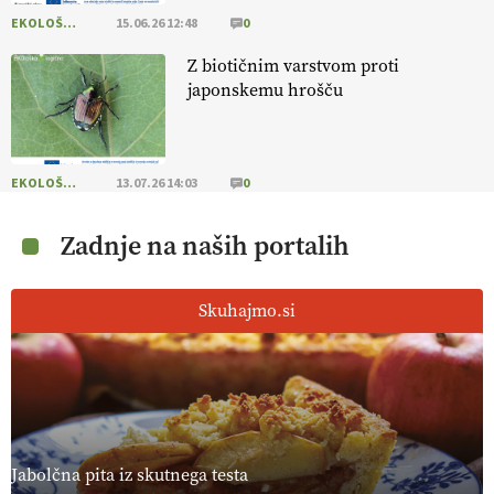
EKOLOŠKO LOGIČNO
15.06.26 12:48
0
Z biotičnim varstvom proti
japonskemu hrošču
EKOLOŠKO LOGIČNO
13.07.26 14:03
0
Zadnje na naših portalih
Skuhajmo.si
Jabolčna pita iz skutnega testa