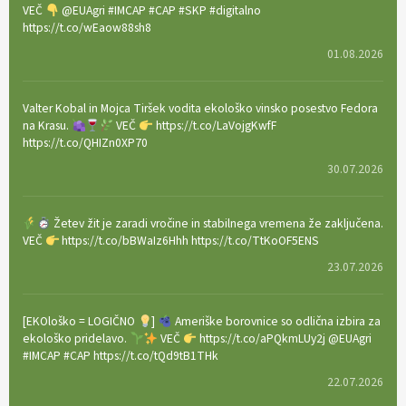
VEČ
@EUAgri #IMCAP #CAP #SKP #digitalno
https://t.co/wEaow88sh8
01.08.2026
Valter Kobal in Mojca Tiršek vodita ekološko vinsko posestvo Fedora
na Krasu.
VEČ
https://t.co/LaVojgKwfF
https://t.co/QHIZn0XP70
30.07.2026
Žetev žit je zaradi vročine in stabilnega vremena že zaključena.
VEČ
https://t.co/bBWaIz6Hhh https://t.co/TtKoOF5ENS
23.07.2026
[EKOloško = LOGIČNO
]
Ameriške borovnice so odlična izbira za
ekološko pridelavo.
VEČ
https://t.co/aPQkmLUy2j @EUAgri
#IMCAP #CAP https://t.co/tQd9tB1THk
22.07.2026