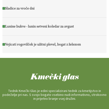
Sladice za vroče dni
Lunine bukve - lunin setveni koledar za avgust
Vejicati rogovilček je užitni plevel, bogat z železom
Tednik Kmečki Glas je edini specializirani tednik za kmetijstvo in
podeželje pri nas. S svojo bogato vsebino nudi informativno, strokovno
in prijetno branje vsej družini.