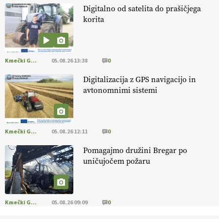
Digitalno od satelita do prašičjega
korita
[EKOloško = LOGIČNO
]
Ekološka vina so vse bolj iskana doma in
v tujini
. Zato je ekološka pridelava odlična priložnost za slovenske
vinarje
. VEČ
https://t.co/XAe9EbeAbK @EUAgri #IMCAP #CAP
https://t.co/01qpoeLyNP
Kmečki Glas
05.08.26 13:38
0
13.07.2026
Digitalizacija z GPS navigacijo in
avtonomnimi sistemi
[EKOloško = LOGIČNO
] Mladi
so ključni za prihodnost
kmetijstva in uspešno prenovo kmetij
. VEČ
https://t.co/RRn8unbwXp @EUAgri #IMCAP #CAP
https://t.co/mnLHFv2VuP
Kmečki Glas
05.08.26 12:11
0
13.07.2026
Pomagajmo družini Bregar po
uničujočem požaru
[EKOloško = LOGIČNO
]
Ekološka reja kokoši skrbi za živali
, okolje
in kakovostna jajca
. VEČ
https://t.co/PX49GVsP1M
@EUAgri #IMCAP #CAP https://t.co/a1xatzEeid
13.07.2026
Kmečki Glas
05.08.26 09:09
0