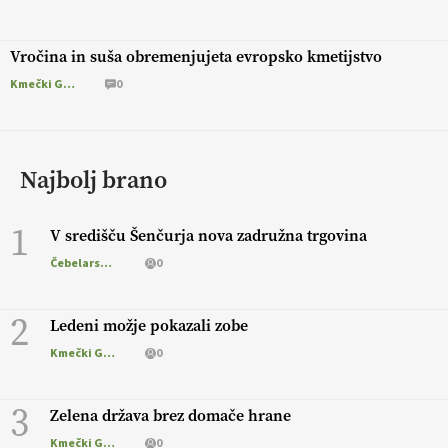
Vročina in suša obremenjujeta evropsko kmetijstvo
Kmečki Glas
0
Najbolj brano
1
V središču Šenčurja nova zadružna trgovina
Čebelarstvo
0
2
Ledeni možje pokazali zobe
Kmečki Glas
0
3
Zelena država brez domače hrane
Kmečki Glas
0