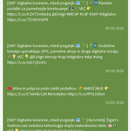
[SKP: Digitalne korenine, mladi poganjki
]
Pametni
podatki za pametnejše kmetovanje!
VEČ
https://t.co/KZHTZmRp8q @EUAgri #IMCAP #CAP #SKP #digitalno
https://t.co/TZr9EXYGPR
06.08.2026
[SKP: Digitalne korenine, mladi poganjki
]
Sodobne
kmetije uporabljajo GPS, pametne stroje in druga digitalna orodja.
VEČ
@EUAgri #imcap #cap #digitalno #skp #vlog
https://t.co/cbLTy5o4YJ
06.08.2026
Vrtovi in polja so polni zrelih pridelkov.
NAROČANJE
https://t.co/E7ekAEr2JN #kmetijstvo https://t.co/fPA11tblvn
02.08.2026
[SKP: Digitalne korenine, mladi poganjki
] Na kmetiji Žigart v
Orehovi vasi sodobna tehnologija olajša vsakodnevno delo.