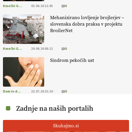
Kmečki Glas
03.06.26 11:45
0
Mehanizirano lovljenje brojlerjev –
slovenska dobra praksa v projektu
BroilerNet
Kmečki Glas
29.06.26 08:21
0
Sindrom pekočih ust
Dom in družina
23.07.26 15:10
0
Zadnje na naših portalih
Skuhajmo.si