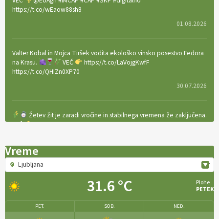
VEČ
@EUAgri #IMCAP #CAP #SKP #digitalno
https://t.co/wEaow88sh8
01.08.2026
Valter Kobal in Mojca Tiršek vodita ekološko vinsko posestvo Fedora
na Krasu.
VEČ
https://t.co/LaVojgKwfF
https://t.co/QHIZn0XP70
30.07.2026
Žetev žit je zaradi vročine in stabilnega vremena že zaključena.
VEČ
https://t.co/bBWaIz6Hhh https://t.co/TtKoOF5ENS
23.07.2026
Vreme
Ljubljana
[EKOloško = LOGIČNO
]
Ameriške borovnice so odlična izbira za
ekološko pridelavo.
VEČ
https://t.co/aPQkmLUy2j @EUAgri
31.6 °C
Plohe
#IMCAP #CAP https://t.co/tQd9tB1THk
PETEK
22.07.2026
PET.
SOB.
NED.