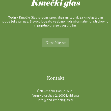
Tednik Kmečki Glas je edini specializirani tednik za kmetijstvo in
podeželje pri nas. S svojo bogato vsebino nudi informativno, strokovno
in prijetno branje vsej družini.
Naročite se
Kontakt
ČZD Kmečki glas, d. o. o .
Vurnikova ulica 2, 1000 Ljubljana
info@czd-kmeckiglas.si