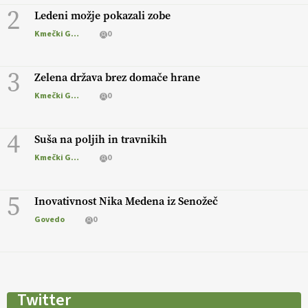
2
Ledeni možje pokazali zobe
Kmečki Glas
0
3
Zelena država brez domače hrane
Kmečki Glas
0
4
Suša na poljih in travnikih
Kmečki Glas
0
5
Inovativnost Nika Medena iz Senožeč
Govedo
0
Twitter