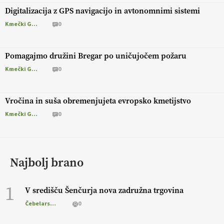
Digitalizacija z GPS navigacijo in avtonomnimi sistemi
Kmečki Glas
0
Pomagajmo družini Bregar po uničujočem požaru
Kmečki Glas
0
Vročina in suša obremenjujeta evropsko kmetijstvo
Kmečki Glas
0
Najbolj brano
1
V središču Šenčurja nova zadružna trgovina
Čebelarstvo
0