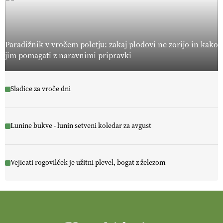
Paradižnik v vročem poletju: zakaj plodovi ne zorijo in kako
jim pomagati z naravnimi pripravki
Sladice za vroče dni
Lunine bukve - lunin setveni koledar za avgust
Vejicati rogovilček je užitni plevel, bogat z železom