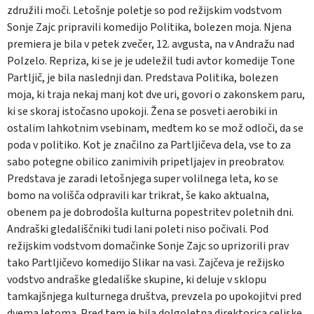
združili moči. Letošnje poletje so pod režijskim vodstvom
Sonje Zajc pripravili komedijo Politika, bolezen moja. Njena
premiera je bila v petek zvečer, 12. avgusta, na v Andražu nad
Polzelo. Repriza, ki se je je udeležil tudi avtor komedije Tone
Partljič, je bila naslednji dan. Predstava Politika, bolezen
moja, ki traja nekaj manj kot dve uri, govori o zakonskem paru,
ki se skoraj istočasno upokoji. Žena se posveti aerobiki in
ostalim lahkotnim vsebinam, medtem ko se mož odloči, da se
poda v politiko. Kot je značilno za Partljičeva dela, vse to za
sabo potegne obilico zanimivih pripetljajev in preobratov.
Predstava je zaradi letošnjega super volilnega leta, ko se
bomo na volišča odpravili kar trikrat, še kako aktualna,
obenem pa je dobrodošla kulturna popestritev poletnih dni.
Andraški gledališčniki tudi lani poleti niso počivali. Pod
režijskim vodstvom domačinke Sonje Zajc so uprizorili prav
tako Partljičevo komedijo Slikar na vasi. Zajčeva je režijsko
vodstvo andraške gledališke skupine, ki deluje v sklopu
tamkajšnjega kulturnega društva, prevzela po upokojitvi pred
dvema letoma. Pred tem je bila dolgoletna direktorica celjske