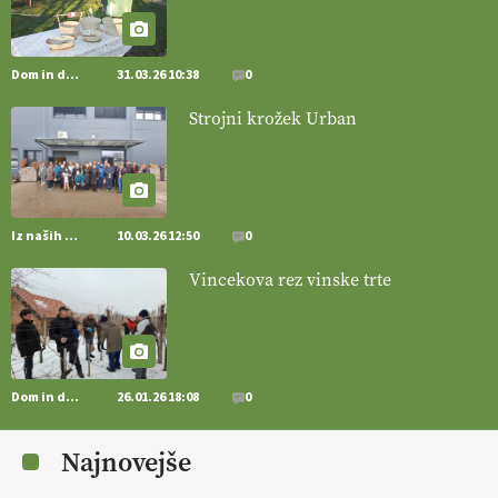
pridelava z mislijo na naravo.
VEČ
https://t.co/Z7jXvK4gjr
@EUAgri #IMCAP #CAP https://t.co/Bf31lnQSIb
15.07.2026
Dom in družina
31.03.26 10:38
0
Strojni krožek Urban
[EKOloško = LOGIČNO
]
Poleti pridelek rešujejo zdrava tla in
vlaga.
VEČ
https://t.co/qmMX2yevum @EUAgri #IMCAP #CAP
https://t.co/dDwsipE645
15.07.2026
Iz naših krajev
10.03.26 12:50
0
[EKOloško = LOGIČNO
]
Mulčer
– naravna pot do zdravih tal
Vincekova rez vinske trte
. VEČ
https://t.co/J7RkeaYpYu @EUAgri #IMCAP #CAP
https://t.co/RVG0FzcQN6
14.07.2026
Dom in družina
26.01.26 18:08
0
[EKOloško = LOGIČNO
] Zdravje rastlin je ključno za
prehransko
varnost,
okolje in kakovost življenja. VEČ
Najnovejše
https://t.co/K0USFPJ5fJ @EUAgri #IMCAP #CAP
https://t.co/vcHhoOixHy