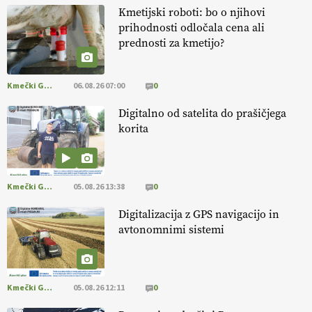
14.07.2026
Kmetijski roboti: bo o njihovi
prihodnosti odločala cena ali
prednosti za kmetijo?
[EKOloško = LOGIČNO
]
Danes ni pomembna le količina hrane,
ampak tudi način njene pridelave
. VEČ
https://t.co/bKGeI4ZcNi
@EUAgri #imcap #cap #blog https://t.co/2sllAmcKwG
Kmečki Glas
06.08.26 07:00
0
14.07.2026
Digitalno od satelita do prašičjega
korita
[EKOloško = LOGIČNO
]
Kakovostna ekološka semena in
prilagojene sorte
so temelj uspešne ekološke pridelave.
VEČ
https://t.co/OQSsax7l8V @EUAgri #IMCAP #CAP
https://t.co/PAL0zlhVia
Kmečki Glas
05.08.26 13:38
0
13.07.2026
Digitalizacija z GPS navigacijo in
avtonomnimi sistemi
[EKOloško = LOGIČNO
]
Na kmetiji Polone Ratajc je pridelava
aronije
v dobrem desetletju zrasla v uspešno kmetijsko in
podjetniško zgodbo.
VEČ
https://t.co/EulJoSBYMi @EUAgri
#IMCAP #CAP https://t.co/xp1oihBDaJ
Kmečki Glas
05.08.26 12:11
0
13.07.2026