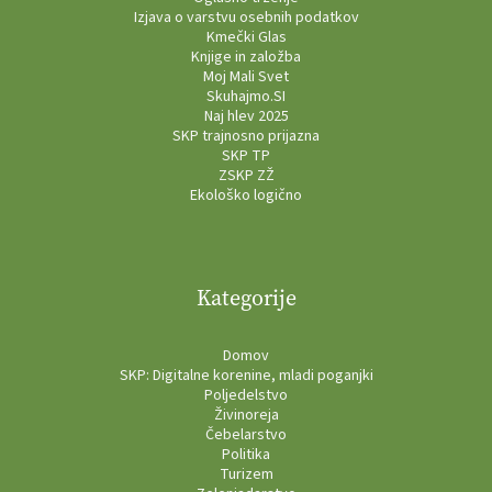
Izjava o varstvu osebnih podatkov
Kmečki Glas
Knjige in založba
Moj Mali Svet
Skuhajmo.SI
Naj hlev 2025
SKP trajnosno prijazna
SKP TP
ZSKP ZŽ
Ekološko logično
Kategorije
Domov
SKP: Digitalne korenine, mladi poganjki
Poljedelstvo
Živinoreja
Čebelarstvo
Politika
Turizem