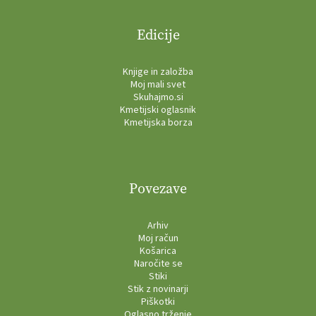
Edicije
Knjige in založba
Moj mali svet
Skuhajmo.si
Kmetijski oglasnik
Kmetijska borza
Povezave
Arhiv
Moj račun
Košarica
Naročite se
Stiki
Stik z novinarji
Piškotki
Oglasno trženje