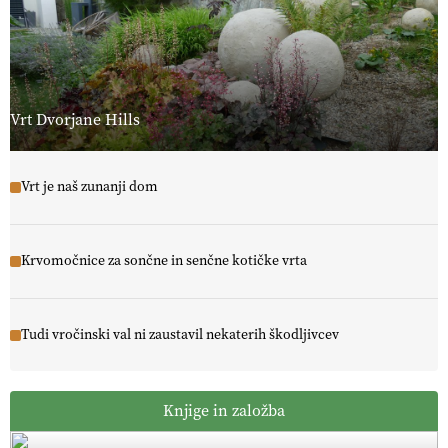
Vrt Dvorjane Hills
Vrt je naš zunanji dom
Krvomočnice za sončne in senčne kotičke vrta
Tudi vročinski val ni zaustavil nekaterih škodljivcev
Knjige in založba