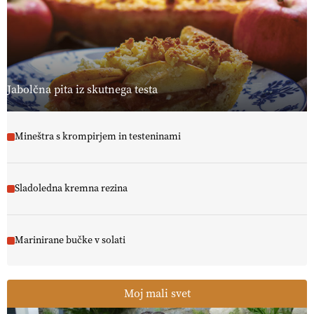
Jabolčna pita iz skutnega testa
Mineštra s krompirjem in testeninami
Sladoledna kremna rezina
Marinirane bučke v solati
Moj mali svet