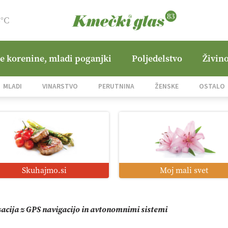
8°C
ne korenine, mladi poganjki
Poljedelstvo
Živino
jane Hills
MLADI
VINARSTVO
PERUTNINA
ŽENSKE
OSTALO
i roboti: bo o njihovi prihodnosti odločala cena ali prednosti z
o od satelita do prašičjega korita
Skuhajmo.si
Moj mali svet
zacija z GPS navigacijo in avtonomnimi sistemi
mo družini Bregar po uničujočem požaru