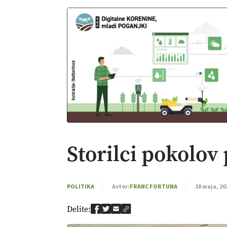
Storilci pokolov
POLITIKA
Avtor:
FRANC FORTUNA
18 maja, 20
Delite: