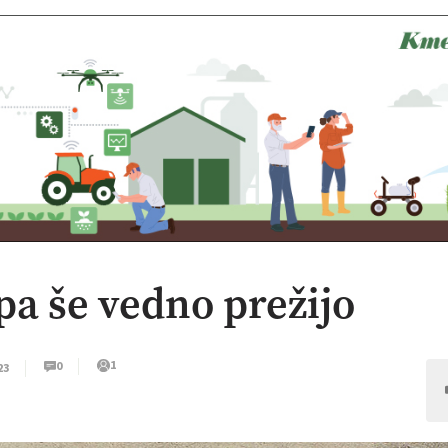
 pa še vedno prežijo
1
0
23