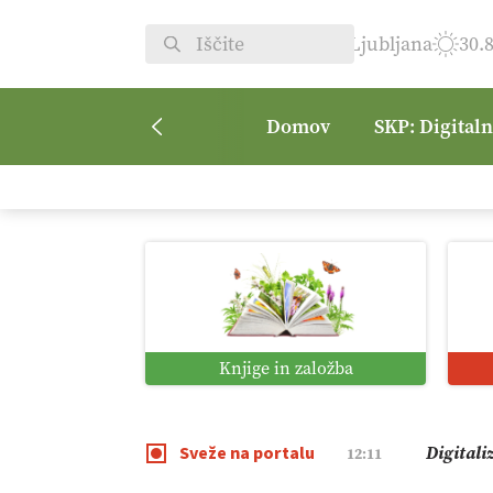
Ljubljana
30.
Domov
SKP: Digital
Vrt Dvor
08:50
Kmetijsk
07:00
Digitaln
01:38
Knjige in založba
Digitali
12:11
Sveže na portalu
Pomagaj
09:09