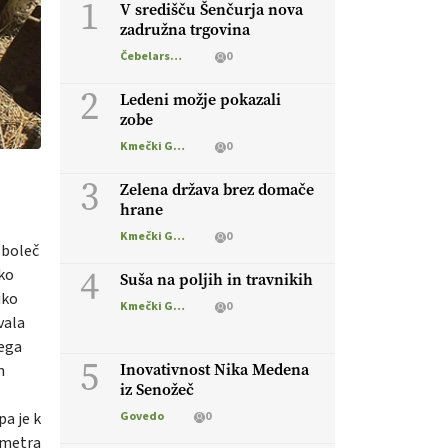
1
V središču Šenčurja nova
zadružna trgovina
Čebelarstvo
0
2
Ledeni možje pokazali
zobe
Kmečki Glas
0
3
Zelena država brez domače
hrane
Kmečki Glas
0
 boleč
4
sko
Suša na poljih in travnikih
iko
Kmečki Glas
0
vala
vega
5
Inovativnost Nika Medena
h
iz Senožeč
pa je k
Govedo
0
lometra