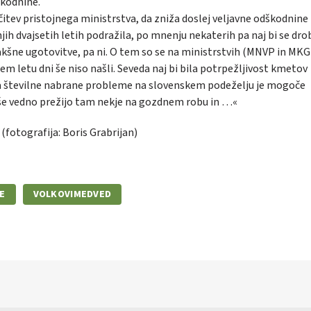
škodnine.
tev pristojnega ministrstva, da zniža doslej veljavne odškodnine
dnjih dvajsetih letih podražila, po mnenju nekaterih pa naj bi se dro
 takšne ugotovitve, pa ni. O tem so se na ministrstvih (MNVP in MK
njem letu dni še niso našli. Seveda naj bi bila potrpežljivost kmetov
a številne nabrane probleme na slovenskem podeželju je mogoče
 še vedno prežijo tam nekje na gozdnem robu in …«
 (fotografija: Boris Grabrijan)
E
VOLKOVIMEDVED