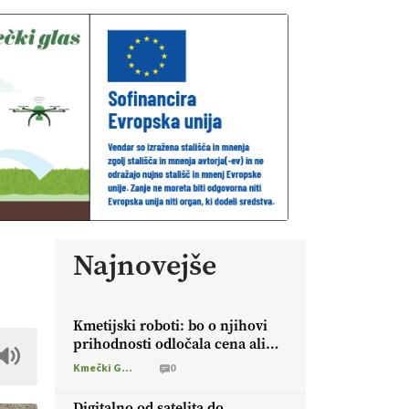
Najnovejše
Kmetijski roboti: bo o njihovi
prihodnosti odločala cena ali
prednosti za kmetijo?
Kmečki Glas
0
Digitalno od satelita do