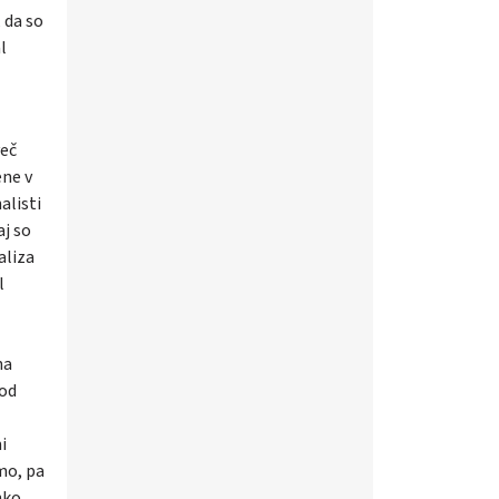
, da so
l
več
ene v
alisti
aj so
aliza
l
na
 od
i
mo, pa
hko