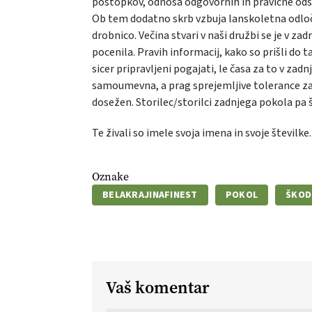
postopkov, odnosa odgovornih in pravične od
Ob tem dodatno skrb vzbuja lanskoletna odloči
drobnico. Večina stvari v naši družbi se je v za
pocenila. Pravih informacij, kako so prišli do
sicer pripravljeni pogajati, le časa za to v zad
samoumevna, a prag sprejemljive tolerance z
dosežen. Storilec/storilci zadnjega pokola pa
Te živali so imele svoja imena in svoje številke.
Oznake
BELAKRAJINAFINEST
POKOL
ŠKOD
Vaš komentar