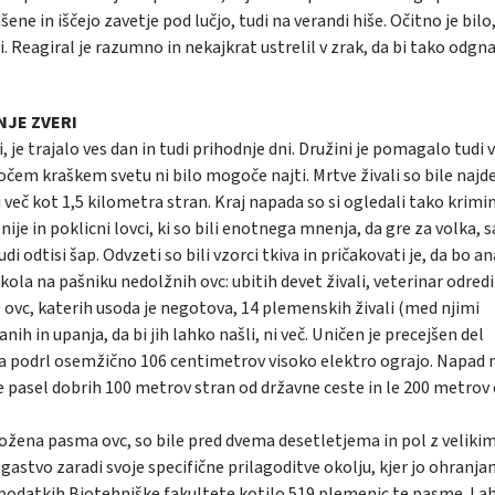
ašene in iščejo zavetje pod lučjo, tudi na verandi hiše. Očitno je bilo
vi. Reagiral je razumno in nekajkrat ustrelil v zrak, da bi tako odgna
JE ZVERI
, je trajalo ves dan in tudi prihodnje dni. Družini je pomagalo tudi 
očem kraškem svetu ni bilo mogoče najti. Mrtve živali so bile najd
več kot 1,5 kilometra stran. Kraj napada so si ogledali tako krimin
je in poklicni lovci, ki so bili enotnega mnenja, da gre za volka, s
di odtisi šap. Odvzeti so bili vzorci tkiva in pričakovati je, da bo an
la na pašniku nedolžnih ovc: ubitih devet živali, veterinar odredi
10 ovc, katerih usoda je negotova, 14 plemenskih živali (med njimi
ih in upanja, da bi jih lahko našli, ni več. Uničen je precejšen del
ona podrl osemžično 106 centimetrov visoko elektro ograjo. Napad 
je pasel dobrih 100 metrov stran od državne ceste in le 200 metrov
ožena pasma ovc, so bile pred dvema desetletjema in pol z velikim
astvo zaradi svoje specifične prilagoditve okolju, kjer jo ohranja
o podatkih Biotehniške fakultete kotilo 519 plemenic te pasme. La