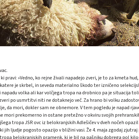
vac.
i pravi: »Vedno, ko rejne živali napadejo zveri, je to za kmeta hud,
za katere je skrbel, in seveda materialno škodo ter izničeno selekcij
ri napadu volka ali kar volčjega tropa na drobnico pa je situacija tol
ih zveri po usmrtitvi niti ne dotaknejo več. Za hrano bi volku zadosto
alje, da mori, dokler sam ne obnemore. V tem pogledu je napad rja
e mori prekomerno in ostane pretežno v okviru svojih prehranski
šega tropa JSR ovc iz belokranjskih Adlešičev v dveh nočeh opazil
i jih ljudje pogosto opazijo v bližini vasi. Že 4. maja zgodaj zjutraj 
el tropa belokranjskih pramenk, ki je bil na pašniku dobrega pol ki