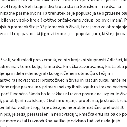
24 tropih v Beli krajini, dva tropa sta na Goriškem in še dva na
unikatne pasme ovc ni. Ta trenutek se je populacija te ogrožene p
 bile vse visoko breje (kotitve pričakovane v drugi polovici maja). 
jskih pramenk šteje 32 plemenskih živali, torej smo za ohranjanj
en cel trop pasme, ki ji grozi izumrtje – populacijam, ki štejejo ma
živali, vodi mladi prevzemnik, edini v krajevni skupnosti Adlešiči, ki
udi edina v tem okolju, ki ima dva kmečka zavarovanca, ki sta oba 
ivljenja in dela v demografsko ogroženem območju s težjimi
stvo raznovrstnosti prostoživečih živali in rastlin tukaj, nihče ne
grožene rejne pasme in v primeru neizogibnih izgub ustrezno nadome
i pač? Finančna škoda bo le težko ustrezno povrnjena, izginule živa
 porabljenih za iskanje živali in urejanje problema, je strošek rejc
er lahko vodljiv trop, ki je običajno neproblematično prehodil 10
in psa, je sedaj prestrašen in neobvladljiv, kmečka družina pa ob p
 ne more ostati ravnodušna. Veliko je odvisno tudi od nadaljnjih