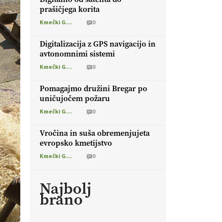
prašičjega korita
Kmečki Glas
0
Digitalizacija z GPS navigacijo in
avtonomnimi sistemi
Kmečki Glas
0
Pomagajmo družini Bregar po
uničujočem požaru
Kmečki Glas
0
Vročina in suša obremenjujeta
evropsko kmetijstvo
Kmečki Glas
0
Najbolj
brano