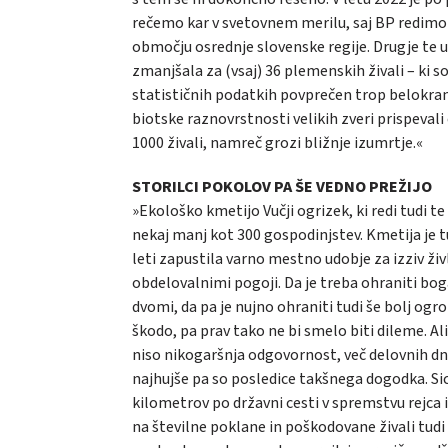
rečemo kar v svetovnem merilu, saj BP redimo v 
območju osrednje slovenske regije. Drugje te 
zmanjšala za (vsaj) 36 plemenskih živali – ki so
statističnih podatkih povprečen trop belokran
biotske raznovrstnosti velikih zveri prispevali 
1000 živali, namreč grozi bližnje izumrtje.«
STORILCI POKOLOV PA ŠE VEDNO PREŽIJO
»Ekološko kmetijo Vučji ogrizek, ki redi tudi te 
nekaj manj kot 300 gospodinjstev. Kmetija je t
leti zapustila varno mestno udobje za izziv ž
obdelovalnimi pogoji. Da je treba ohraniti boga
dvomi, da pa je nujno ohraniti tudi še bolj o
škodo, pa prav tako ne bi smelo biti dileme. Al
niso nikogaršnja odgovornost, več delovnih dni,
najhujše pa so posledice takšnega dogodka. Sic
kilometrov po državni cesti v spremstvu rejca 
na številne poklane in poškodovane živali tudi