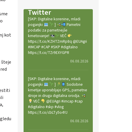
Twitter
asme
[SKP: Digitalne korenine, mladi
Po
poganjki
]
Pametni
e
podatki za pametnejše
nj kot
kmetovanje!
VEČ
https://t.co/KZHTZmRp8q @EUAgri
#IMCAP #CAP #SKP #digitalno
https://t.co/TZr9EXYGPR
06.08.2026
 šteje
pred
[SKP: Digitalne korenine, mladi
poganjki
]
Sodobne
stiti
kmetije uporabljajo GPS, pametne
stroje in druga digitalna orodja.
li
VEČ
@EUAgri #imcap #cap
a,
#digitalno #skp #vlog
https://t.co/cbLTy5o4YJ
ogledu
06.08.2026