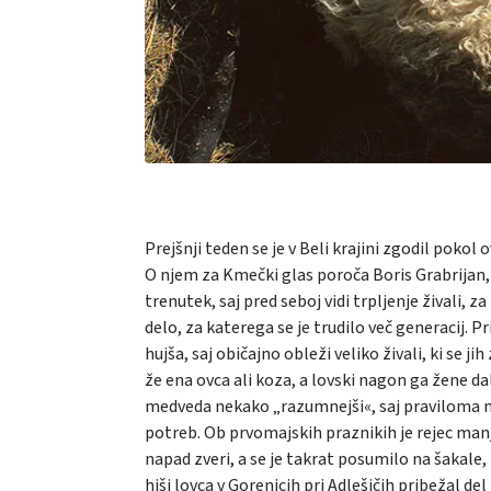
Prejšnji teden se je v Beli krajini zgodil pokol o
O njem za Kmečki glas poroča Boris Grabrijan, k
trenutek, saj pred seboj vidi trpljenje živali, 
delo, za katerega se je trudilo več generacij. P
hujša, saj običajno obleži veliko živali, ki se j
že ena ovca ali koza, a lovski nagon ga žene d
medveda nekako „razumnejši«, saj praviloma n
potreb. Ob prvomajskih praznikih je rejec manj
napad zveri, a se je takrat posumilo na šakale, k
hiši lovca v Gorenjcih pri Adlešičih pribežal d