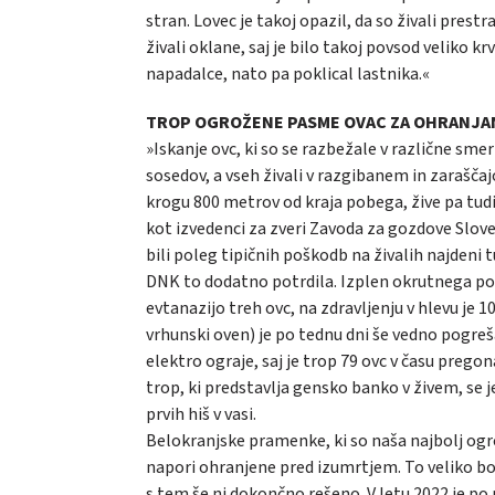
stran. Lovec je takoj opazil, da so živali prestr
živali oklane, saj je bilo takoj povsod veliko kr
napadalce, nato pa poklical lastnika.«
TROP OGROŽENE PASME OVAC ZA OHRANJAN
»Iskanje ovc, ki so se razbežale v različne smeri
sosedov, a vseh živali v razgibanem in zaraščaj
krogu 800 metrov od kraja pobega, žive pa tudi 
kot izvedenci za zveri Zavoda za gozdove Sloveni
bili poleg tipičnih poškodb na živalih najdeni tu
DNK to dodatno potrdila. Izplen okrutnega poko
evtanazijo treh ovc, na zdravljenju v hlevu je 
vrhunski oven) je po tednu dni še vedno pogrešan
elektro ograje, saj je trop 79 ovc v času preg
trop, ki predstavlja gensko banko v živem, se 
prvih hiš v vasi.
Belokranjske pramenke, ki so naša najbolj ogr
napori ohranjene pred izumrtjem. To veliko bog
s tem še ni dokončno rešeno. V letu 2022 je p