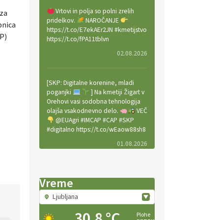
Vrtovi in polja so polni zrelih
 za
pridelkov.
NAROČANJE
bnica
https://t.co/E7ekAEr2JN #kmetijstvo
GP)
https://t.co/fPA11tblvn
02.08.2026
[SKP: Digitalne korenine, mladi
poganjki
] Na kmetiji Žigart v
Orehovi vasi sodobna tehnologija
olajša vsakodnevno delo.
VEČ
@EUAgri #IMCAP #CAP #SKP
#digitalno https://t.co/wEaow88sh8
01.08.2026
Valter Kobal in Mojca Tiršek vodita
Vreme
ekološko vinsko posestvo Fedora
na Krasu.
VEČ
Ljubljana
https://t.co/LaVojgKwfF
https://t.co/QHIZn0XP70
30.8 °C
Plohe