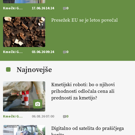
15.07.2026
Kmečki Glas
17.06.26 14:24
0
[EKOloško = LOGIČNO
]
Mulčer
– naravna pot do zdravih tal
Presežek EU se je letos povečal
. VEČ
https://t.co/J7RkeaYpYu @EUAgri #IMCAP #CAP
https://t.co/RVG0FzcQN6
14.07.2026
Kmečki Glas
03.06.26 09:24
0
[EKOloško = LOGIČNO
] Zdravje rastlin je ključno za
prehransko
varnost,
okolje in kakovost življenja. VEČ
Najnovejše
https://t.co/K0USFPJ5fJ @EUAgri #IMCAP #CAP
https://t.co/vcHhoOixHy
14.07.2026
Kmetijski roboti: bo o njihovi
prihodnosti odločala cena ali
prednosti za kmetijo?
[EKOloško = LOGIČNO
]
Danes ni pomembna le količina hrane,
ampak tudi način njene pridelave
. VEČ
https://t.co/bKGeI4ZcNi
@EUAgri #imcap #cap #blog https://t.co/2sllAmcKwG
Kmečki Glas
06.08.26 07:00
0
14.07.2026
Digitalno od satelita do prašičjega
korita