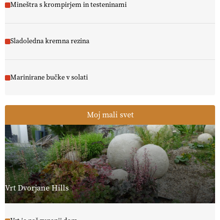
Mineštra s krompirjem in testeninami
Sladoledna kremna rezina
Marinirane bučke v solati
Moj mali svet
Vrt Dvorjane Hills