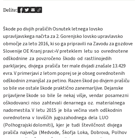
Delite:
Škode po divjih prašičih Osnutek letnega lovsko
upravljavskega načrta za 2. Gorenjsko lovsko upravlavsko
območje za leto 2016, ki so ga pripravili na Zavodu za gozdove
Slovenije OE Kranj pravi:»V preteklem
letu
so
ovrednotene
odškodnine
za
povzročeno
škodo
od
rastlinojedih
parkljarjev,
divjega
prašiča
ter male divjadi znašale 13.429
evra. V primerjavi z letom poprej se je obseg ovrednotenih
odškodnin zmanjšal za petino. Razen škod po divjem prašiču
so bile vse ostale škode praktično zanemarljive. Dejanske
prijavljene škode
so
bile
še
nekaj
višje,
vendar
posamezni
oškodovanci
niso
zahtevali
denarnega
oz.
materialnega
nadomestila. V
letu
2015
je
bila
večina
vseh
odškodnin
ovrednotena
v
loviščih
jugozahodnega
dela
LUO
(Polhograjski dolomiti),
kjer
je
tudi
številčnost
divjega
prašiča
največja
(Medvode,
Škofja
Loka,
Dobrova,
Polhov