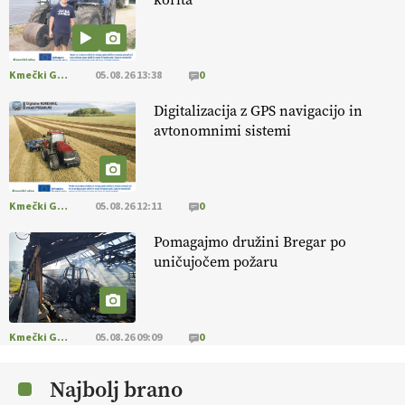
[EKOloško = LOGIČNO
]
Kakovostna ekološka semena in
prilagojene sorte
so temelj uspešne ekološke pridelave.
VEČ
https://t.co/OQSsax7l8V @EUAgri #IMCAP #CAP
https://t.co/PAL0zlhVia
Kmečki Glas
05.08.26 13:38
0
13.07.2026
Digitalizacija z GPS navigacijo in
avtonomnimi sistemi
[EKOloško = LOGIČNO
]
Na kmetiji Polone Ratajc je pridelava
aronije
v dobrem desetletju zrasla v uspešno kmetijsko in
podjetniško zgodbo.
VEČ
https://t.co/EulJoSBYMi @EUAgri
#IMCAP #CAP https://t.co/xp1oihBDaJ
Kmečki Glas
05.08.26 12:11
0
13.07.2026
Pomagajmo družini Bregar po
uničujočem požaru
[EKOloško = LOGIČNO
]
Ekološka vina so vse bolj iskana doma in
v tujini
. Zato je ekološka pridelava odlična priložnost za slovenske
vinarje
. VEČ
https://t.co/XAe9EbeAbK @EUAgri #IMCAP #CAP
https://t.co/01qpoeLyNP
Kmečki Glas
05.08.26 09:09
0
13.07.2026
Najbolj brano