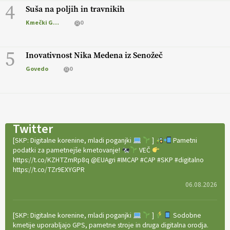
4
Suša na poljih in travnikih
Kmečki Glas
0
5
Inovativnost Nika Medena iz Senožeč
Govedo
0
Twitter
[SKP: Digitalne korenine, mladi poganjki
]
Pametni
podatki za pametnejše kmetovanje!
VEČ
https://t.co/KZHTZmRp8q @EUAgri #IMCAP #CAP #SKP #digitalno
https://t.co/TZr9EXYGPR
06.08.2026
[SKP: Digitalne korenine, mladi poganjki
]
Sodobne
kmetije uporabljajo GPS, pametne stroje in druga digitalna orodja.