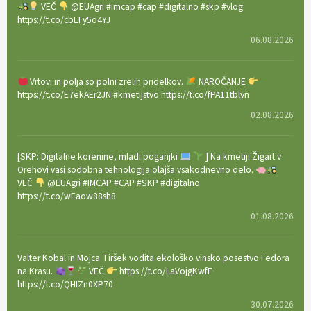
VEČ
@EUAgri #imcap #cap #digitalno #skp #vlog
https://t.co/cbLTy5o4YJ
06.08.2026
Vrtovi in polja so polni zrelih pridelkov.
NAROČANJE
https://t.co/E7ekAEr2JN #kmetijstvo https://t.co/fPA11tblvn
02.08.2026
[SKP: Digitalne korenine, mladi poganjki
] Na kmetiji Žigart v
Orehovi vasi sodobna tehnologija olajša vsakodnevno delo.
VEČ
@EUAgri #IMCAP #CAP #SKP #digitalno
https://t.co/wEaow88sh8
01.08.2026
Valter Kobal in Mojca Tiršek vodita ekološko vinsko posestvo Fedora
na Krasu.
VEČ
https://t.co/LaVojgKwfF
https://t.co/QHIZn0XP70
30.07.2026