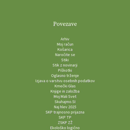
Povezave
Arhiv
Moj račun
Košarica
Naročite se
Stiki
Stik z novinarji
Piškotki
Oglasno trženje
Izjava o varstvu osebnih podatkov
Kmečki Glas
Knjige in založba
Moj Mali Svet
Skuhajmo.SI
Naj hlev 2025
SKP trajnosno prijazna
SKP TP
ZSKP ZŽ
Ekološko logično