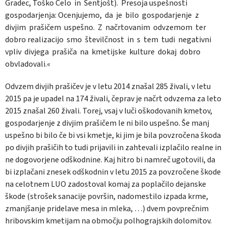
Gradec, Toško Čelo
in
Šentjošt).
Presoja uspešnosti
gospodarjenja: Ocenjujemo,
da
je
bilo
gospodarjenje
z
divjim
prašičem
uspešno.
Z
načrtovanim
odvzemom
ter
dobro realizacijo
smo
številčnost
in
s
tem
tudi
negativni
vpliv
divjega
prašiča
na
kmetijske
kulture
dokaj
dobro
obvladovali.«
Odvzem divjih prašičev je v letu 2014 znašal 285 živali, v letu
2015 pa je upadel na 174 živali, čeprav je načrt odvzema za leto
2015 znašal 260 živali. Torej, vsaj v luči oškodovanih kmetov,
gospodarjenje z divjim prašičem le ni bilo uspešno. Še manj
uspešno bi bilo če bi vsi kmetje, ki jim je bila povzročena škoda
po divjih prašičih to tudi prijavili in zahtevali izplačilo realne in
ne dogovorjene odškodnine. Kaj hitro bi namreč ugotovili, da
bi izplačani znesek odškodnin v letu 2015 za povzročene škode
na celotnem LUO zadostoval komaj za poplačilo dejanske
škode (strošek sanacije površin, nadomestilo izpada krme,
zmanjšanje pridelave mesa in mleka, …) dvem povprečnim
hribovskim kmetijam na območju polhograjskih dolomitov.