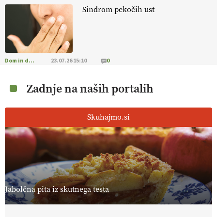
Sindrom pekočih ust
Dom in družina
23.07.26 15:10
0
Zadnje na naših portalih
Skuhajmo.si
Jabolčna pita iz skutnega testa