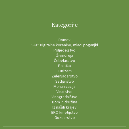
Kategorije
Domov
SKP: Digitalne korenine, mladi poganjki
Poljedelstvo
Živinoreja
Čebelarstvo
Politika
Turizem
Zelenjadarstvo
Sadjarstvo
Mehanizacija
Vinarstvo
Vinogradništvo
Dom in družina
Iz naših krajev
EKO kmetijstvo
Gozdarstvo