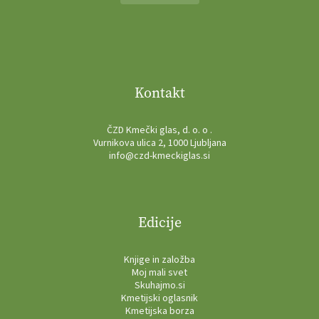
Kontakt
ČZD Kmečki glas, d. o. o .
Vurnikova ulica 2, 1000 Ljubljana
info@czd-kmeckiglas.si
Edicije
Knjige in založba
Moj mali svet
Skuhajmo.si
Kmetijski oglasnik
Kmetijska borza