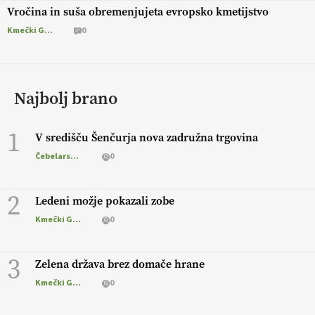
Vročina in suša obremenjujeta evropsko kmetijstvo
Kmečki Glas
0
Najbolj brano
1
V središču Šenčurja nova zadružna trgovina
Čebelarstvo
0
2
Ledeni možje pokazali zobe
Kmečki Glas
0
3
Zelena država brez domače hrane
Kmečki Glas
0