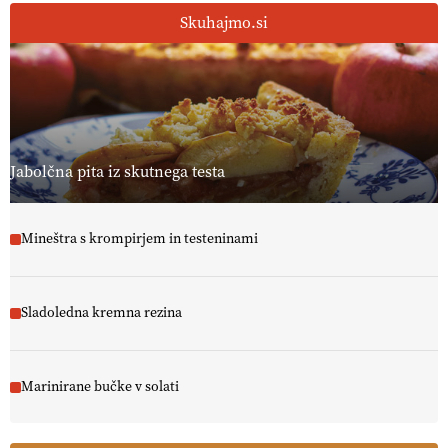
Skuhajmo.si
[EKOloško = LOGIČNO ] Ekološka hrana: Resnica ali le dobra reklama?
PRISLUHNITE
@EUAgri #imcap #cap #eco #skp #vlog
https://t.co/yev5PreiJu
09.07.2026
Jabolčna pita iz skutnega testa
Mineštra s krompirjem in testeninami
Sladoledna kremna rezina
Marinirane bučke v solati