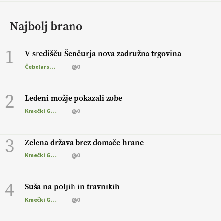
Najbolj brano
1
V središču Šenčurja nova zadružna trgovina
Čebelarstvo
0
2
Ledeni možje pokazali zobe
Kmečki Glas
0
3
Zelena država brez domače hrane
Kmečki Glas
0
4
Suša na poljih in travnikih
Kmečki Glas
0