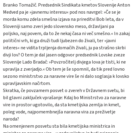
Branko Tomažič. Predsednik Sindikata kmetov Slovenije Anton
Medved pa je »javnemu interesu« pod nos navrgel: »Če se je
morda komu zdela smešna izjava na prireditvi Bob leta, da v
Sloveniji samo zveri jedo slovensko meso, državljani pa
poljsko, naj povem, da to že nekaj časa ni več smešno.« In zakaj
politični vrh, ki ga druži tudi ljubezen do živali, ter »javni
interes« ne vidita trpljenja domačih živali, ju pa strašno skrbi
divji lov? O tem je dal jasen odgovor predsednik Lovske zveze
Slovenije Lado Bradač: »Povzročitelj divjega lova je tisti, ki ne
upravlja z zverjadjo.« Ob tem je še spomnil, da tik pred lovno
sezono ministrstvo za naravne vire še ni dalo soglasja k lovsko
upravljavskim načrtom.
Skratka, če povzamem posvet o zvereh v Državnem svetu, bi
bil glavni zaključek vprašanje: Kdaj bo Ministrstvo za naravne
vire in prostor ugotovilo, da sta kmetijska zemlja in kmet,
poleg vode, najpomembnejša naravna vira za preživetje
naroda?
Na omenjenem posvetu sta bila kmetijska ministrica in