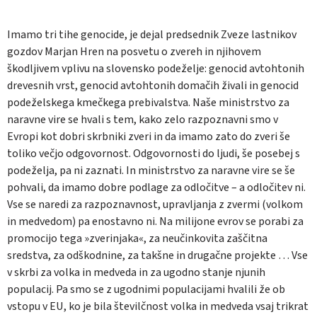
Imamo tri tihe genocide, je dejal predsednik Zveze lastnikov
gozdov Marjan Hren na posvetu o zvereh in njihovem
škodljivem vplivu na slovensko podeželje: genocid avtohtonih
drevesnih vrst, genocid avtohtonih domačih živali in genocid
podeželskega kmečkega prebivalstva. Naše ministrstvo za
naravne vire se hvali s tem, kako zelo razpoznavni smo v
Evropi kot dobri skrbniki zveri in da imamo zato do zveri še
toliko večjo odgovornost. Odgovornosti do ljudi, še posebej s
podeželja, pa ni zaznati. In ministrstvo za naravne vire se še
pohvali, da imamo dobre podlage za odločitve – a odločitev ni.
Vse se naredi za razpoznavnost, upravljanja z zvermi (volkom
in medvedom) pa enostavno ni. Na milijone evrov se porabi za
promocijo tega »zverinjaka«, za neučinkovita zaščitna
sredstva, za odškodnine, za takšne in drugačne projekte … Vse
v skrbi za volka in medveda in za ugodno stanje njunih
populacij. Pa smo se z ugodnimi populacijami hvalili že ob
vstopu v EU, ko je bila številčnost volka in medveda vsaj trikrat