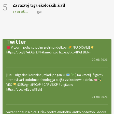
5
Za razvoj trga ekoloških živil
EKOLOŠKO LOGIČNO
0
Twitter
Vrtovi in polja so polni zrelih pridelkov.
NAROČANJE
https://t.co/E7ekAEr2JN #kmetijstvo https://t.co/fPA11tblvn
02.08.2026
[SKP: Digitalne korenine, mladi poganjki
] Na kmetiji Žigart v
Orehovi vasi sodobna tehnologija olajša vsakodnevno delo.
VEČ
@EUAgri #IMCAP #CAP #SKP #digitalno
https://t.co/wEaow88sh8
01.08.2026
Valter Kobal in Mojca Tiršek vodita ekološko vinsko posestvo Fedora