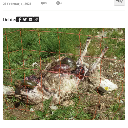
1
0
28 februarja, 2023
Delite: