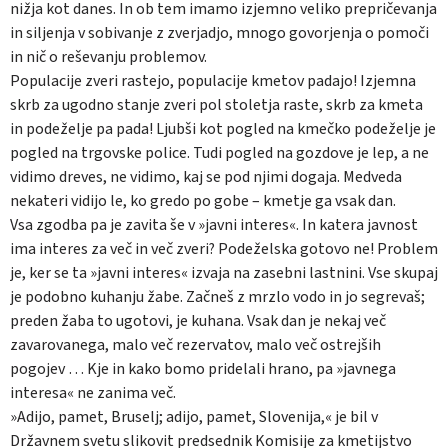
nižja kot danes. In ob tem imamo izjemno veliko prepričevanja
in siljenja v sobivanje z zverjadjo, mnogo govorjenja o pomoči
in nič o reševanju problemov.
Populacije zveri rastejo, populacije kmetov padajo! Izjemna
skrb za ugodno stanje zveri pol stoletja raste, skrb za kmeta
in podeželje pa pada! Ljubši kot pogled na kmečko podeželje je
pogled na trgovske police. Tudi pogled na gozdove je lep, a ne
vidimo dreves, ne vidimo, kaj se pod njimi dogaja. Medveda
nekateri vidijo le, ko gredo po gobe – kmetje ga vsak dan.
Vsa zgodba pa je zavita še v »javni interes«. In katera javnost
ima interes za več in več zveri? Podeželska gotovo ne! Problem
je, ker se ta »javni interes« izvaja na zasebni lastnini. Vse skupaj
je podobno kuhanju žabe. Začneš z mrzlo vodo in jo segrevaš;
preden žaba to ugotovi, je kuhana. Vsak dan je nekaj več
zavarovanega, malo več rezervatov, malo več ostrejših
pogojev … Kje in kako bomo pridelali hrano, pa »javnega
interesa« ne zanima več.
»Adijo, pamet, Bruselj; adijo, pamet, Slovenija,« je bil v
Državnem svetu slikovit predsednik Komisije za kmetijstvo