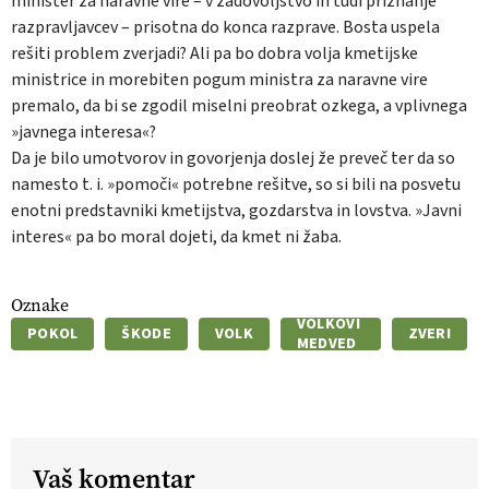
minister za naravne vire – v zadovoljstvo in tudi priznanje
razpravljavcev – prisotna do konca razprave. Bosta uspela
rešiti problem zverjadi? Ali pa bo dobra volja kmetijske
ministrice in morebiten pogum ministra za naravne vire
premalo, da bi se zgodil miselni preobrat ozkega, a vplivnega
»javnega interesa«?
Da je bilo umotvorov in govorjenja doslej že preveč ter da so
namesto t. i. »pomoči« potrebne rešitve, so si bili na posvetu
enotni predstavniki kmetijstva, gozdarstva in lovstva. »Javni
interes« pa bo moral dojeti, da kmet ni žaba.
Oznake
VOLKOVI
POKOL
ŠKODE
VOLK
ZVERI
MEDVED
Vaš komentar