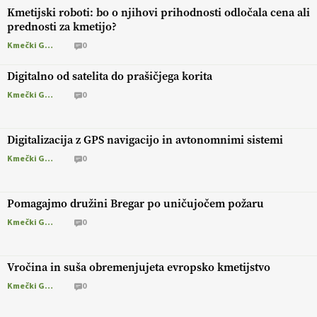
Kmetijski roboti: bo o njihovi prihodnosti odločala cena ali
prednosti za kmetijo?
Kmečki Glas
0
Digitalno od satelita do prašičjega korita
Kmečki Glas
0
Digitalizacija z GPS navigacijo in avtonomnimi sistemi
Kmečki Glas
0
Pomagajmo družini Bregar po uničujočem požaru
Kmečki Glas
0
Vročina in suša obremenjujeta evropsko kmetijstvo
Kmečki Glas
0