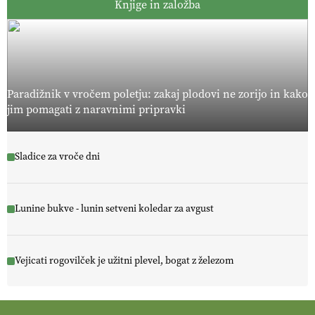
Knjige in založba
Paradižnik v vročem poletju: zakaj plodovi ne zorijo in kako
jim pomagati z naravnimi pripravki
Sladice za vroče dni
Lunine bukve - lunin setveni koledar za avgust
Vejicati rogovilček je užitni plevel, bogat z železom