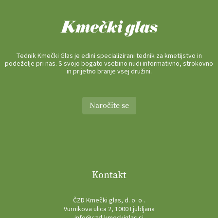
Tednik Kmečki Glas je edini specializirani tednik za kmetijstvo in
podeželje pri nas. S svojo bogato vsebino nudi informativno, strokovno
in prijetno branje vsej družini.
Naročite se
Kontakt
ČZD Kmečki glas, d. o. o .
Vurnikova ulica 2, 1000 Ljubljana
info@czd-kmeckiglas.si