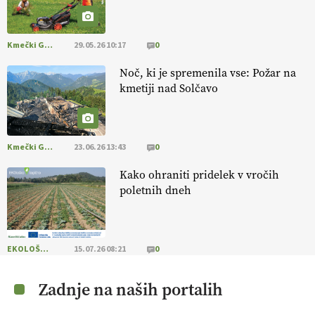
13.07.2026
Kmečki Glas
29.05.26 10:17
0
[EKOloško = LOGIČNO
] Mladi
so ključni za prihodnost
kmetijstva in uspešno prenovo kmetij
. VEČ
Noč, ki je spremenila vse: Požar na
https://t.co/RRn8unbwXp @EUAgri #IMCAP #CAP
kmetiji nad Solčavo
https://t.co/mnLHFv2VuP
13.07.2026
Kmečki Glas
23.06.26 13:43
0
[EKOloško = LOGIČNO
]
Ekološka reja kokoši skrbi za živali
, okolje
in kakovostna jajca
. VEČ
https://t.co/PX49GVsP1M
Kako ohraniti pridelek v vročih
@EUAgri #IMCAP #CAP https://t.co/a1xatzEeid
poletnih dneh
13.07.2026
[EKOloško = LOGIČNO
]
Za bolj zdrava tla, večjo odpornost tal
EKOLOŠKO LOGIČNO
15.07.26 08:21
0
na sušo in manj škodljivcev.
VEČ
https://t.co/PgMzHo6tt3
@EUAgri #IMCAP #CAP https://t.co/azYaR71AkI
Zadnje na naših portalih
10.07.2026