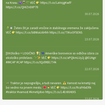
na Krasu.
VEČ
https://t.co/LaVojgKwfF
https://t.co/QHIZn0XP70
30.07.2026
Žetev žit je zaradi vročine in stabilnega vremena že zaključena.
VEČ
https://t.co/bBWaIz6Hhh https://t.co/TtKoOF5ENS
23.07.2026
[EKOloško = LOGIČNO
]
Ameriške borovnice so odlična izbira za
ekološko pridelavo.
VEČ
https://t.co/aPQkmLUy2j @EUAgri
#IMCAP #CAP https://t.co/tQd9tB1THk
22.07.2026
Traktor je nepogrešljiv, a tudi nevaren.
Varnost na kmetiji naj
bo vedno na prvem mestu.
VEČ
https://t.co/RcsFHlxERk
#traktor #varnost #kmetijstvo https://t.co/L4Er80AtXS
22.07.2026