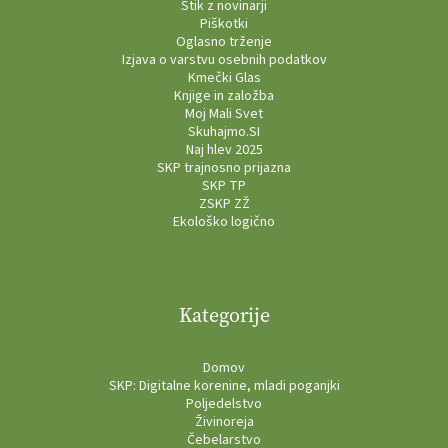
Stik z novinarji
Piškotki
Oglasno trženje
Izjava o varstvu osebnih podatkov
Kmečki Glas
Knjige in založba
Moj Mali Svet
Skuhajmo.SI
Naj hlev 2025
SKP trajnosno prijazna
SKP TP
ZSKP ZŽ
Ekološko logično
Kategorije
Domov
SKP: Digitalne korenine, mladi poganjki
Poljedelstvo
Živinoreja
Čebelarstvo